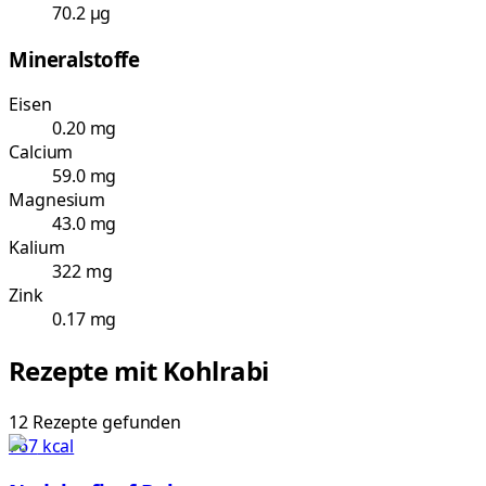
70.2 µg
Mineralstoffe
Eisen
0.20 mg
Calcium
59.0 mg
Magnesium
43.0 mg
Kalium
322 mg
Zink
0.17 mg
Rezepte mit
Kohlrabi
12
Rezepte
gefunden
767
kcal