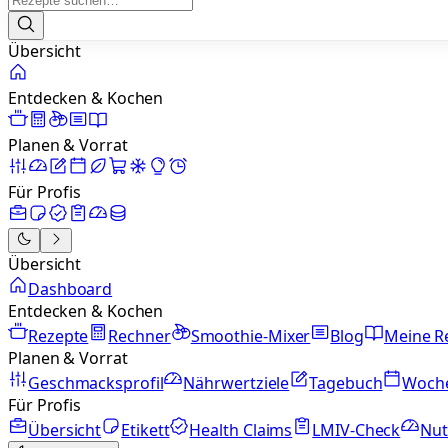
Übersicht
Entdecken & Kochen
Planen & Vorrat
Für Profis
Übersicht
Dashboard
Entdecken & Kochen
Rezepte
Rechner
Smoothie-Mixer
Blog
Meine R
Planen & Vorrat
Geschmacksprofil
Nährwertziele
Tagebuch
Woch
Für Profis
Übersicht
Etikett
Health Claims
LMIV-Check
Nut