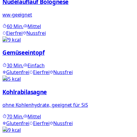
Nudelauflauf Bolognese
ww-geeignet
60
Min.
Mittel
Eierfrei
Nussfrei
879
kcal
Gemüseeintopf
30
Min.
Einfach
Glutenfrei
Eierfrei
Nussfrei
885
kcal
Kohlrabilasagne
ohne Kohlenhydrate, geeignet für SiS
70
Min.
Mittel
Glutenfrei
Eierfrei
Nussfrei
469
kcal