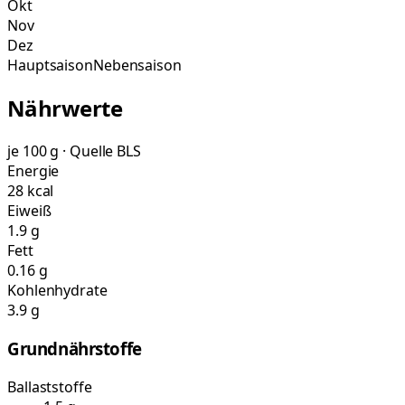
Okt
Nov
Dez
Hauptsaison
Nebensaison
Nährwerte
je 100 g · Quelle BLS
Energie
28 kcal
Eiweiß
1.9 g
Fett
0.16 g
Kohlenhydrate
3.9 g
Grundnährstoffe
Ballaststoffe