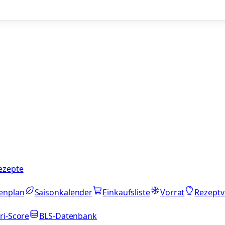
ezepte
enplan
Saisonkalender
Einkaufsliste
Vorrat
Rezeptv
ri-Score
BLS-Datenbank