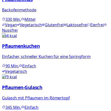
Backofenmethode
330
Min.
Mittel
Vegan
Vegetarisch
Glutenfrei
Laktosefrei
Eierfrei
Nussfrei
194
kcal
Pflaumenkuchen
Einfacher, schneller Kuchen für eine Springform
90
Min.
Einfach
Vegetarisch
679
kcal
Pflaumen-Gulasch
Gulasch mit Pflaumen im Römertopf
345
Min.
Einfach