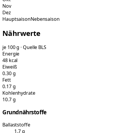
Nov
Dez
Hauptsaison
Nebensaison
Nährwerte
je 100 g · Quelle BLS
Energie
48 kcal
Eiweiß
0.30 g
Fett
0.17 g
Kohlenhydrate
10.7 g
Grundnährstoffe
Ballaststoffe
1.7 g