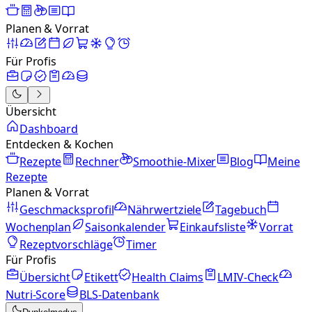
Planen & Vorrat
Für Profis
Übersicht
Dashboard
Entdecken & Kochen
Rezepte
Rechner
Smoothie-Mixer
Blog
Meine
Rezepte
Planen & Vorrat
Geschmacksprofil
Nährwertziele
Tagebuch
Wochenplan
Saisonkalender
Einkaufsliste
Vorrat
Rezeptvorschläge
Timer
Für Profis
Übersicht
Etikett
Health Claims
LMIV-Check
Nutri-Score
BLS-Datenbank