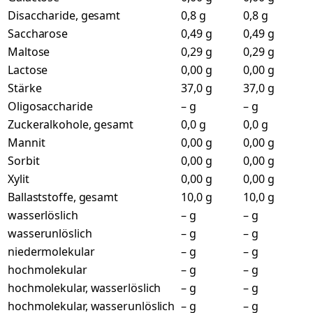
Disaccharide, gesamt
0,8 g
0,8 g
Saccharose
0,49 g
0,49 g
Maltose
0,29 g
0,29 g
Lactose
0,00 g
0,00 g
Stärke
37,0 g
37,0 g
Oligosaccharide
– g
– g
Zuckeralkohole, gesamt
0,0 g
0,0 g
Mannit
0,00 g
0,00 g
Sorbit
0,00 g
0,00 g
Xylit
0,00 g
0,00 g
Ballaststoffe, gesamt
10,0 g
10,0 g
wasserlöslich
– g
– g
wasserunlöslich
– g
– g
niedermolekular
– g
– g
hochmolekular
– g
– g
hochmolekular, wasserlöslich
– g
– g
hochmolekular, wasserunlöslich
– g
– g