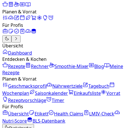
Planen & Vorrat
Für Profis
Übersicht
Dashboard
Entdecken & Kochen
Rezepte
Rechner
Smoothie-Mixer
Blog
Meine
Rezepte
Planen & Vorrat
Geschmacksprofil
Nährwertziele
Tagebuch
Wochenplan
Saisonkalender
Einkaufsliste
Vorrat
Rezeptvorschläge
Timer
Für Profis
Übersicht
Etikett
Health Claims
LMIV-Check
Nutri-Score
BLS-Datenbank