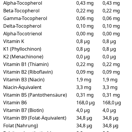
Alpha-Tocopherol
0,43 mg
0,43 mg
Beta-Tocopherol
0,22 mg
0,22 mg
Gamma-Tocopherol
0,06 mg
0,06 mg
Delta-Tocopherol
0,10 mg
0,10 mg
Alpha-Tocotrienol
0,00 mg
0,00 mg
Vitamin K
0,8 µg
0,8 µg
K1 (Phyllochinon)
0,8 µg
0,8 µg
K2 (Menachinone)
0,0 µg
0,0 µg
Vitamin B1 (Thiamin)
0,22 mg
0,22 mg
Vitamin B2 (Riboflavin)
0,09 mg
0,09 mg
Vitamin B3 (Niacin)
1,9 mg
1,9 mg
Niacin-Äquivalent
3,3 mg
3,3 mg
Vitamin B5 (Pantothensäure)
0,31 mg
0,31 mg
Vitamin B6
168,0 µg
168,0 µg
Vitamin B7 (Biotin)
4,0 µg
4,0 µg
Vitamin B9 (Folat-Äquivalent)
34,8 µg
34,8 µg
Folat (Nahrung)
34,8 µg
34,8 µg