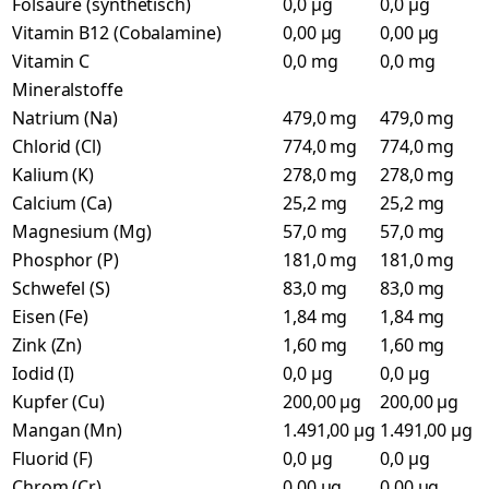
Folsäure (synthetisch)
0,0 µg
0,0 µg
Vitamin B12 (Cobalamine)
0,00 µg
0,00 µg
Vitamin C
0,0 mg
0,0 mg
Mineralstoffe
Natrium (Na)
479,0 mg
479,0 mg
Chlorid (Cl)
774,0 mg
774,0 mg
Kalium (K)
278,0 mg
278,0 mg
Calcium (Ca)
25,2 mg
25,2 mg
Magnesium (Mg)
57,0 mg
57,0 mg
Phosphor (P)
181,0 mg
181,0 mg
Schwefel (S)
83,0 mg
83,0 mg
Eisen (Fe)
1,84 mg
1,84 mg
Zink (Zn)
1,60 mg
1,60 mg
Iodid (I)
0,0 µg
0,0 µg
Kupfer (Cu)
200,00 µg
200,00 µg
Mangan (Mn)
1.491,00 µg
1.491,00 µg
Fluorid (F)
0,0 µg
0,0 µg
Chrom (Cr)
0,00 µg
0,00 µg