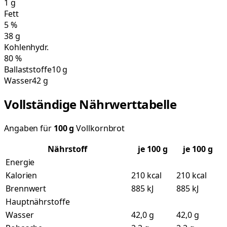
1
g
Fett
5
%
38
g
Kohlenhydr.
80
%
Ballaststoffe
10 g
Wasser
42 g
Vollständige Nährwerttabelle
Angaben für
100
g
Vollkornbrot
Nährstoff
je
100
g
je 100 g
Energie
Kalorien
210 kcal
210 kcal
Brennwert
885 kJ
885 kJ
Hauptnährstoffe
Wasser
42,0 g
42,0 g