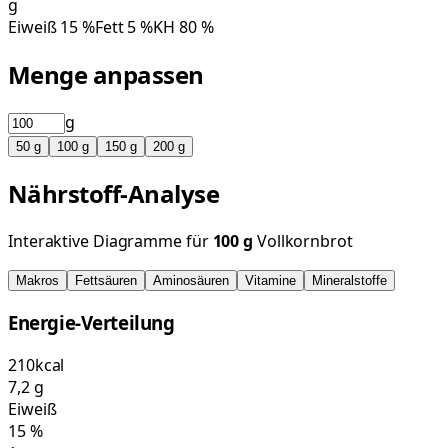
g
Eiweiß
15
%
Fett
5
%
KH
80
%
Menge anpassen
g
50
g
100
g
150
g
200
g
Nährstoff-Analyse
Interaktive Diagramme für
100
g
Vollkornbrot
Makros
Fettsäuren
Aminosäuren
Vitamine
Mineralstoffe
Energie-Verteilung
210
kcal
7,2
g
Eiweiß
15
%