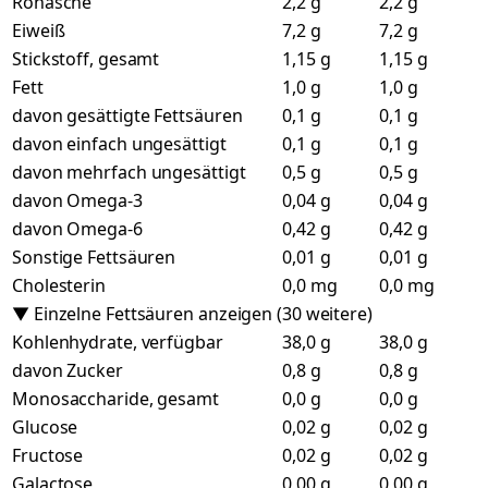
Rohasche
2,2 g
2,2 g
Eiweiß
7,2 g
7,2 g
Stickstoff, gesamt
1,15 g
1,15 g
Fett
1,0 g
1,0 g
davon gesättigte Fettsäuren
0,1 g
0,1 g
davon einfach ungesättigt
0,1 g
0,1 g
davon mehrfach ungesättigt
0,5 g
0,5 g
davon Omega-3
0,04 g
0,04 g
davon Omega-6
0,42 g
0,42 g
Sonstige Fettsäuren
0,01 g
0,01 g
Cholesterin
0,0 mg
0,0 mg
▼ Einzelne Fettsäuren anzeigen (30 weitere)
Kohlenhydrate, verfügbar
38,0 g
38,0 g
davon Zucker
0,8 g
0,8 g
Monosaccharide, gesamt
0,0 g
0,0 g
Glucose
0,02 g
0,02 g
Fructose
0,02 g
0,02 g
Galactose
0,00 g
0,00 g