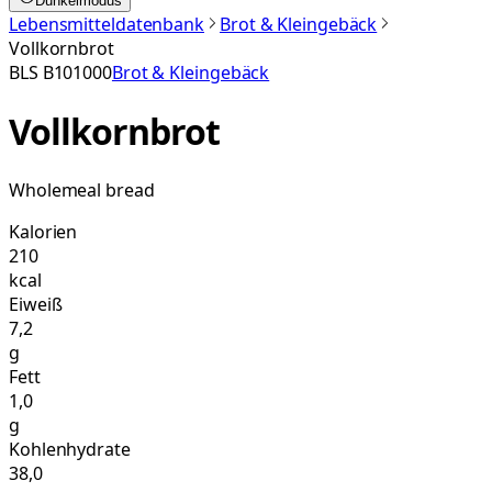
Dunkelmodus
Lebensmitteldatenbank
Brot & Kleingebäck
Vollkornbrot
BLS
B101000
Brot & Kleingebäck
Vollkornbrot
Wholemeal bread
Kalorien
210
kcal
Eiweiß
7,2
g
Fett
1,0
g
Kohlenhydrate
38,0