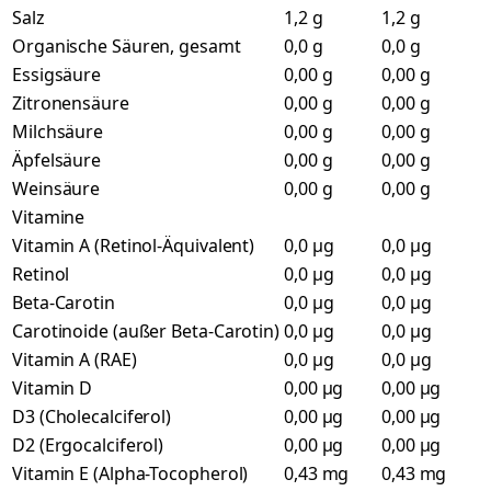
Salz
1,2 g
1,2 g
Organische Säuren, gesamt
0,0 g
0,0 g
Essigsäure
0,00 g
0,00 g
Zitronensäure
0,00 g
0,00 g
Milchsäure
0,00 g
0,00 g
Äpfelsäure
0,00 g
0,00 g
Weinsäure
0,00 g
0,00 g
Vitamine
Vitamin A (Retinol-Äquivalent)
0,0 µg
0,0 µg
Retinol
0,0 µg
0,0 µg
Beta-Carotin
0,0 µg
0,0 µg
Carotinoide (außer Beta-Carotin)
0,0 µg
0,0 µg
Vitamin A (RAE)
0,0 µg
0,0 µg
Vitamin D
0,00 µg
0,00 µg
D3 (Cholecalciferol)
0,00 µg
0,00 µg
D2 (Ergocalciferol)
0,00 µg
0,00 µg
Vitamin E (Alpha-Tocopherol)
0,43 mg
0,43 mg