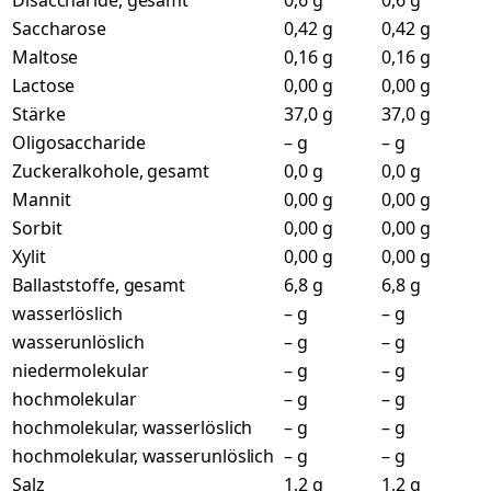
Disaccharide, gesamt
0,6 g
0,6 g
Saccharose
0,42 g
0,42 g
Maltose
0,16 g
0,16 g
Lactose
0,00 g
0,00 g
Stärke
37,0 g
37,0 g
Oligosaccharide
– g
– g
Zuckeralkohole, gesamt
0,0 g
0,0 g
Mannit
0,00 g
0,00 g
Sorbit
0,00 g
0,00 g
Xylit
0,00 g
0,00 g
Ballaststoffe, gesamt
6,8 g
6,8 g
wasserlöslich
– g
– g
wasserunlöslich
– g
– g
niedermolekular
– g
– g
hochmolekular
– g
– g
hochmolekular, wasserlöslich
– g
– g
hochmolekular, wasserunlöslich
– g
– g
Salz
1,2 g
1,2 g