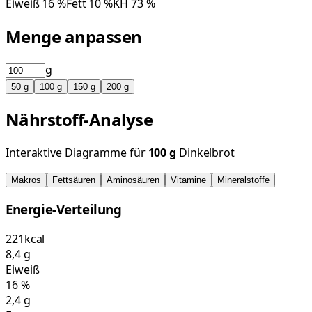
Eiweiß
16
%
Fett
10
%
KH
73
%
Menge anpassen
g
50
g
100
g
150
g
200
g
Nährstoff-Analyse
Interaktive Diagramme für
100
g
Dinkelbrot
Makros
Fettsäuren
Aminosäuren
Vitamine
Mineralstoffe
Energie-Verteilung
221
kcal
8,4
g
Eiweiß
16
%
2,4
g