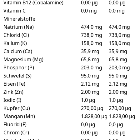
Vitamin B12 (Cobalamine)
0,00 µg
0,00 µg
Vitamin C
0,0 mg
0,0 mg
Mineralstoffe
Natrium (Na)
474,0 mg
474,0 mg
Chlorid (Cl)
738,0 mg
738,0 mg
Kalium (K)
158,0 mg
158,0 mg
Calcium (Ca)
35,9 mg
35,9 mg
Magnesium (Mg)
65,8 mg
65,8 mg
Phosphor (P)
203,0 mg
203,0 mg
Schwefel (S)
95,0 mg
95,0 mg
Eisen (Fe)
2,12 mg
2,12 mg
Zink (Zn)
2,00 mg
2,00 mg
Iodid (I)
1,0 µg
1,0 µg
Kupfer (Cu)
270,00 µg
270,00 µg
Mangan (Mn)
1.828,00 µg
1.828,00 µg
Fluorid (F)
0,0 µg
0,0 µg
Chrom (Cr)
0,00 µg
0,00 µg