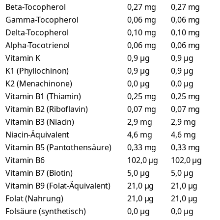
Beta-Tocopherol
0,27 mg
0,27 mg
Gamma-Tocopherol
0,06 mg
0,06 mg
Delta-Tocopherol
0,10 mg
0,10 mg
Alpha-Tocotrienol
0,06 mg
0,06 mg
Vitamin K
0,9 µg
0,9 µg
K1 (Phyllochinon)
0,9 µg
0,9 µg
K2 (Menachinone)
0,0 µg
0,0 µg
Vitamin B1 (Thiamin)
0,25 mg
0,25 mg
Vitamin B2 (Riboflavin)
0,07 mg
0,07 mg
Vitamin B3 (Niacin)
2,9 mg
2,9 mg
Niacin-Äquivalent
4,6 mg
4,6 mg
Vitamin B5 (Pantothensäure)
0,33 mg
0,33 mg
Vitamin B6
102,0 µg
102,0 µg
Vitamin B7 (Biotin)
5,0 µg
5,0 µg
Vitamin B9 (Folat-Äquivalent)
21,0 µg
21,0 µg
Folat (Nahrung)
21,0 µg
21,0 µg
Folsäure (synthetisch)
0,0 µg
0,0 µg