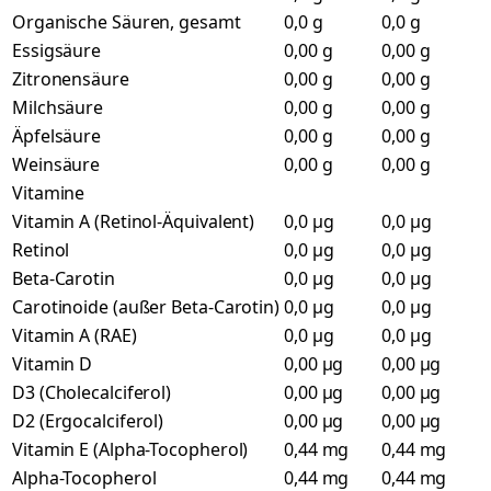
Organische Säuren, gesamt
0,0 g
0,0 g
Essigsäure
0,00 g
0,00 g
Zitronensäure
0,00 g
0,00 g
Milchsäure
0,00 g
0,00 g
Äpfelsäure
0,00 g
0,00 g
Weinsäure
0,00 g
0,00 g
Vitamine
Vitamin A (Retinol-Äquivalent)
0,0 µg
0,0 µg
Retinol
0,0 µg
0,0 µg
Beta-Carotin
0,0 µg
0,0 µg
Carotinoide (außer Beta-Carotin)
0,0 µg
0,0 µg
Vitamin A (RAE)
0,0 µg
0,0 µg
Vitamin D
0,00 µg
0,00 µg
D3 (Cholecalciferol)
0,00 µg
0,00 µg
D2 (Ergocalciferol)
0,00 µg
0,00 µg
Vitamin E (Alpha-Tocopherol)
0,44 mg
0,44 mg
Alpha-Tocopherol
0,44 mg
0,44 mg