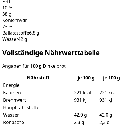
Fett
10
%
38
g
Kohlenhydr.
73
%
Ballaststoffe
6,8 g
Wasser
42 g
Vollständige Nährwerttabelle
Angaben für
100
g
Dinkelbrot
Nährstoff
je
100
g
je 100 g
Energie
Kalorien
221 kcal
221 kcal
Brennwert
931 kJ
931 kJ
Hauptnährstoffe
Wasser
42,0 g
42,0 g
Rohasche
2,3 g
2,3 g