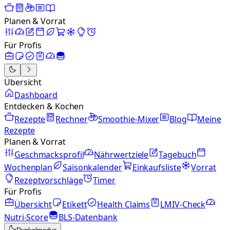
Planen & Vorrat
Für Profis
Übersicht
Dashboard
Entdecken & Kochen
Rezepte
Rechner
Smoothie-Mixer
Blog
Meine
Rezepte
Planen & Vorrat
Geschmacksprofil
Nährwertziele
Tagebuch
Wochenplan
Saisonkalender
Einkaufsliste
Vorrat
Rezeptvorschläge
Timer
Für Profis
Übersicht
Etikett
Health Claims
LMIV-Check
Nutri-Score
BLS-Datenbank