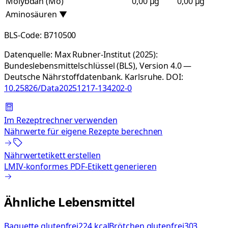
Molybdän (Mo)
0,00 µg
0,00 µg
Aminosäuren
▼
BLS-Code:
B710500
Datenquelle:
Max Rubner-Institut (2025):
Bundeslebensmittelschlüssel (BLS), Version 4.0 —
Deutsche Nährstoffdatenbank. Karlsruhe.
DOI:
10.25826/Data20251217-134202-0
Im Rezeptrechner verwenden
Nährwerte für eigene Rezepte berechnen
Nährwertetikett erstellen
LMIV-konformes PDF-Etikett generieren
Ähnliche Lebensmittel
Baguette glutenfrei
224 kcal
Brötchen glutenfrei
303