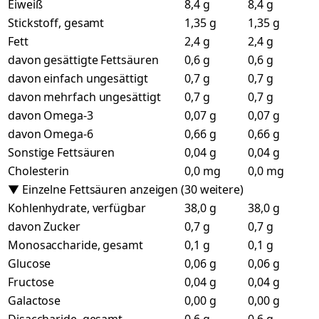
Eiweiß
8,4 g
8,4 g
Stickstoff, gesamt
1,35 g
1,35 g
Fett
2,4 g
2,4 g
davon gesättigte Fettsäuren
0,6 g
0,6 g
davon einfach ungesättigt
0,7 g
0,7 g
davon mehrfach ungesättigt
0,7 g
0,7 g
davon Omega-3
0,07 g
0,07 g
davon Omega-6
0,66 g
0,66 g
Sonstige Fettsäuren
0,04 g
0,04 g
Cholesterin
0,0 mg
0,0 mg
▼ Einzelne Fettsäuren anzeigen (30 weitere)
Kohlenhydrate, verfügbar
38,0 g
38,0 g
davon Zucker
0,7 g
0,7 g
Monosaccharide, gesamt
0,1 g
0,1 g
Glucose
0,06 g
0,06 g
Fructose
0,04 g
0,04 g
Galactose
0,00 g
0,00 g