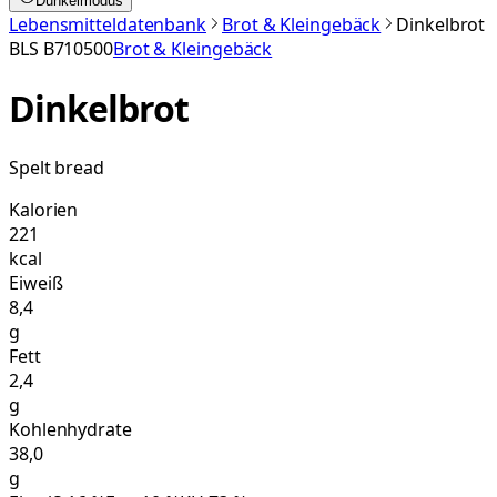
Dunkelmodus
Lebensmitteldatenbank
Brot & Kleingebäck
Dinkelbrot
BLS
B710500
Brot & Kleingebäck
Dinkelbrot
Spelt bread
Kalorien
221
kcal
Eiweiß
8,4
g
Fett
2,4
g
Kohlenhydrate
38,0
g