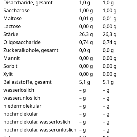
Disaccharide, gesamt
1,0 g
1,0 g
Saccharose
1,00 g
1,00 g
Maltose
0,01 g
0,01 g
Lactose
0,00 g
0,00 g
Stärke
26,3 g
26,3 g
Oligosaccharide
0,74 g
0,74 g
Zuckeralkohole, gesamt
0,0 g
0,0 g
Mannit
0,00 g
0,00 g
Sorbit
0,00 g
0,00 g
Xylit
0,00 g
0,00 g
Ballaststoffe, gesamt
5,1 g
5,1 g
wasserlöslich
– g
– g
wasserunlöslich
– g
– g
niedermolekular
– g
– g
hochmolekular
– g
– g
hochmolekular, wasserlöslich
– g
– g
hochmolekular, wasserunlöslich
– g
– g