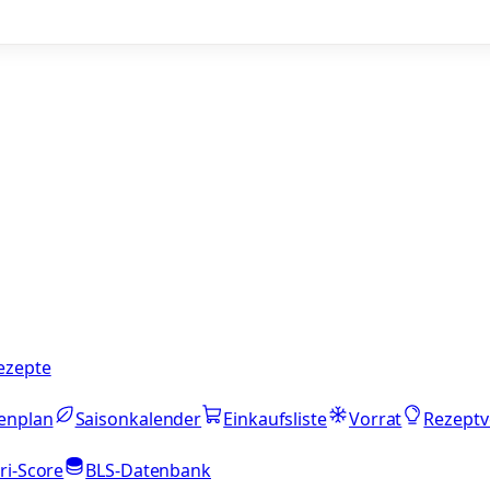
ezepte
enplan
Saisonkalender
Einkaufsliste
Vorrat
Rezeptv
ri-Score
BLS-Datenbank