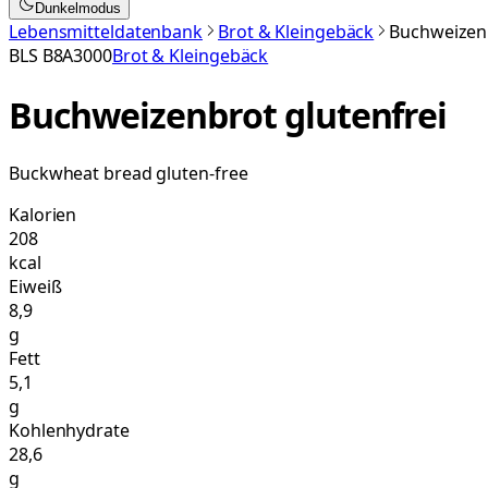
Dunkelmodus
Lebensmitteldatenbank
Brot & Kleingebäck
Buchweizenb
BLS
B8A3000
Brot & Kleingebäck
Buchweizenbrot glutenfrei
Buckwheat bread gluten-free
Kalorien
208
kcal
Eiweiß
8,9
g
Fett
5,1
g
Kohlenhydrate
28,6
g