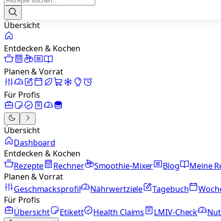
Übersicht
Entdecken & Kochen
Planen & Vorrat
Für Profis
Übersicht
Dashboard
Entdecken & Kochen
Rezepte
Rechner
Smoothie-Mixer
Blog
Meine R
Planen & Vorrat
Geschmacksprofil
Nährwertziele
Tagebuch
Woch
Für Profis
Übersicht
Etikett
Health Claims
LMIV-Check
Nut