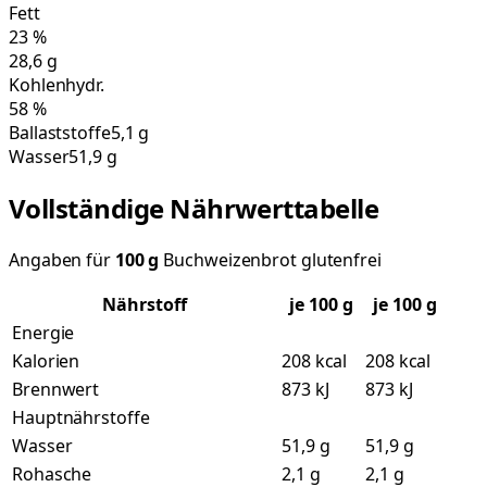
Fett
23
%
28,6
g
Kohlenhydr.
58
%
Ballaststoffe
5,1 g
Wasser
51,9 g
Vollständige Nährwerttabelle
Angaben für
100
g
Buchweizenbrot glutenfrei
Nährstoff
je
100
g
je 100 g
Energie
Kalorien
208 kcal
208 kcal
Brennwert
873 kJ
873 kJ
Hauptnährstoffe
Wasser
51,9 g
51,9 g
Rohasche
2,1 g
2,1 g