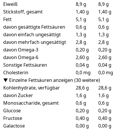
Eiweiß
8,9 g
8,9 g
Stickstoff, gesamt
1,40 g
1,40 g
Fett
5,1 g
5,1 g
davon gesättigte Fettsäuren
0,6 g
0,6 g
davon einfach ungesättigt
1,3 g
1,3 g
davon mehrfach ungesättigt
2,8 g
2,8 g
davon Omega-3
0,20 g
0,20 g
davon Omega-6
2,60 g
2,60 g
Sonstige Fettsäuren
0,04 g
0,04 g
Cholesterin
0,0 mg
0,0 mg
▼ Einzelne Fettsäuren anzeigen (30 weitere)
Kohlenhydrate, verfügbar
28,6 g
28,6 g
davon Zucker
1,6 g
1,6 g
Monosaccharide, gesamt
0,6 g
0,6 g
Glucose
0,20 g
0,20 g
Fructose
0,40 g
0,40 g
Galactose
0,00 g
0,00 g