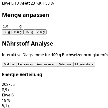
Eiweiß
18
%
Fett
23
%
KH
58
%
Menge anpassen
g
50
g
100
g
150
g
200
g
Nährstoff-Analyse
Interaktive Diagramme für
100
g
Buchweizenbrot glutenfr
Makros
Fettsäuren
Aminosäuren
Vitamine
Mineralstoffe
Energie-Verteilung
208
kcal
8,9
g
Eiweiß
18
%
5,1
g