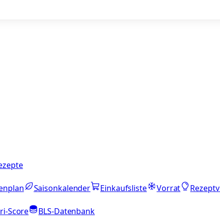
ezepte
enplan
Saisonkalender
Einkaufsliste
Vorrat
Rezeptv
ri-Score
BLS-Datenbank