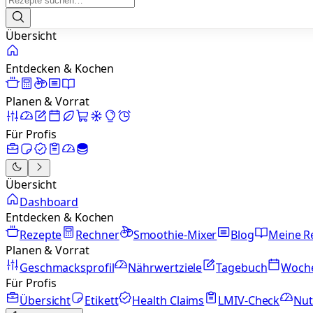
Übersicht
Entdecken & Kochen
Planen & Vorrat
Für Profis
Übersicht
Dashboard
Entdecken & Kochen
Rezepte
Rechner
Smoothie-Mixer
Blog
Meine R
Planen & Vorrat
Geschmacksprofil
Nährwertziele
Tagebuch
Woch
Für Profis
Übersicht
Etikett
Health Claims
LMIV-Check
Nut