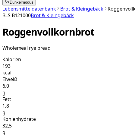
Dunkelmodus
Lebensmitteldatenbank
Brot & Kleingebäck
Roggenvoll
BLS
B121000
Brot & Kleingebäck
Roggenvollkornbrot
Wholemeal rye bread
Kalorien
193
kcal
Eiweiß
6,0
g
Fett
1,8
g
Kohlenhydrate
32,5
g