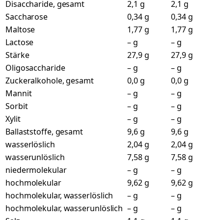
Disaccharide, gesamt
2,1 g
2,1 g
Saccharose
0,34 g
0,34 g
Maltose
1,77 g
1,77 g
Lactose
– g
– g
Stärke
27,9 g
27,9 g
Oligosaccharide
– g
– g
Zuckeralkohole, gesamt
0,0 g
0,0 g
Mannit
– g
– g
Sorbit
– g
– g
Xylit
– g
– g
Ballaststoffe, gesamt
9,6 g
9,6 g
wasserlöslich
2,04 g
2,04 g
wasserunlöslich
7,58 g
7,58 g
niedermolekular
– g
– g
hochmolekular
9,62 g
9,62 g
hochmolekular, wasserlöslich
– g
– g
hochmolekular, wasserunlöslich
– g
– g