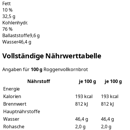
Fett
10
%
32,5
g
Kohlenhydr.
76
%
Ballaststoffe
9,6 g
Wasser
46,4 g
Vollständige Nährwerttabelle
Angaben für
100
g
Roggenvollkornbrot
Nährstoff
je
100
g
je 100 g
Energie
Kalorien
193 kcal
193 kcal
Brennwert
812 kJ
812 kJ
Hauptnährstoffe
Wasser
46,4 g
46,4 g
Rohasche
2,0 g
2,0 g