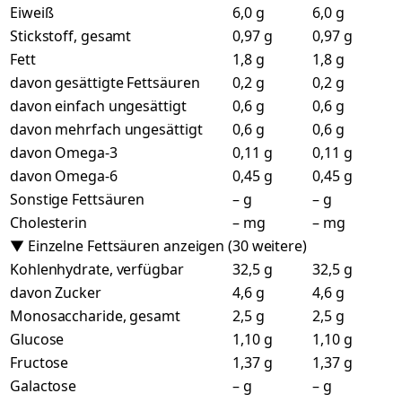
Eiweiß
6,0 g
6,0 g
Stickstoff, gesamt
0,97 g
0,97 g
Fett
1,8 g
1,8 g
davon gesättigte Fettsäuren
0,2 g
0,2 g
davon einfach ungesättigt
0,6 g
0,6 g
davon mehrfach ungesättigt
0,6 g
0,6 g
davon Omega-3
0,11 g
0,11 g
davon Omega-6
0,45 g
0,45 g
Sonstige Fettsäuren
– g
– g
Cholesterin
– mg
– mg
▼ Einzelne Fettsäuren anzeigen (30 weitere)
Kohlenhydrate, verfügbar
32,5 g
32,5 g
davon Zucker
4,6 g
4,6 g
Monosaccharide, gesamt
2,5 g
2,5 g
Glucose
1,10 g
1,10 g
Fructose
1,37 g
1,37 g
Galactose
– g
– g