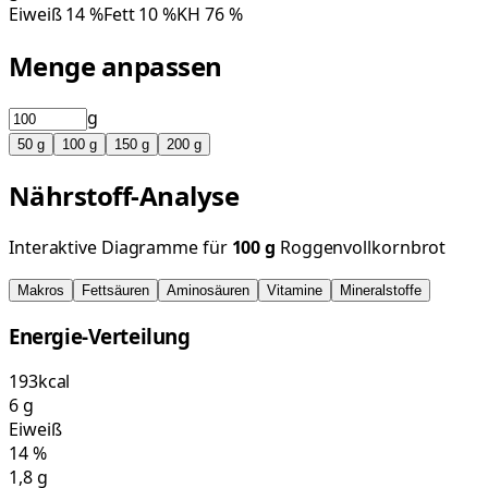
Eiweiß
14
%
Fett
10
%
KH
76
%
Menge anpassen
g
50
g
100
g
150
g
200
g
Nährstoff-Analyse
Interaktive Diagramme für
100
g
Roggenvollkornbrot
Makros
Fettsäuren
Aminosäuren
Vitamine
Mineralstoffe
Energie-Verteilung
193
kcal
6
g
Eiweiß
14
%
1,8
g