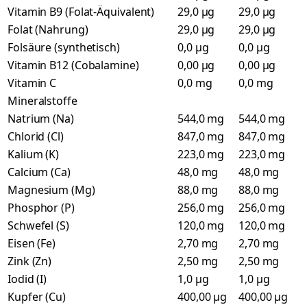
Vitamin B9 (Folat-Äquivalent)
29,0 µg
29,0 µg
Folat (Nahrung)
29,0 µg
29,0 µg
Folsäure (synthetisch)
0,0 µg
0,0 µg
Vitamin B12 (Cobalamine)
0,00 µg
0,00 µg
Vitamin C
0,0 mg
0,0 mg
Mineralstoffe
Natrium (Na)
544,0 mg
544,0 mg
Chlorid (Cl)
847,0 mg
847,0 mg
Kalium (K)
223,0 mg
223,0 mg
Calcium (Ca)
48,0 mg
48,0 mg
Magnesium (Mg)
88,0 mg
88,0 mg
Phosphor (P)
256,0 mg
256,0 mg
Schwefel (S)
120,0 mg
120,0 mg
Eisen (Fe)
2,70 mg
2,70 mg
Zink (Zn)
2,50 mg
2,50 mg
Iodid (I)
1,0 µg
1,0 µg
Kupfer (Cu)
400,00 µg
400,00 µg