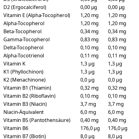
D2 (Ergocalciferol)
0,00 µg
0,00 µg
Vitamin E (Alpha-Tocopherol)
1,20 mg
1,20 mg
Alpha-Tocopherol
1,20 mg
1,20 mg
Beta-Tocopherol
0,34 mg
0,34 mg
Gamma-Tocopherol
0,83 mg
0,83 mg
Delta-Tocopherol
0,10 mg
0,10 mg
Alpha-Tocotrienol
0,11 mg
0,11 mg
Vitamin K
1,3 µg
1,3 µg
K1 (Phyllochinon)
1,3 µg
1,3 µg
K2 (Menachinone)
0,0 µg
0,0 µg
Vitamin B1 (Thiamin)
0,32 mg
0,32 mg
Vitamin B2 (Riboflavin)
0,10 mg
0,10 mg
Vitamin B3 (Niacin)
3,7 mg
3,7 mg
Niacin-Äquivalent
6,0 mg
6,0 mg
Vitamin B5 (Pantothensäure)
0,40 mg
0,40 mg
Vitamin B6
176,0 µg
176,0 µg
Vitamin B7 (Biotin)
8,0 µg
8,0 µg