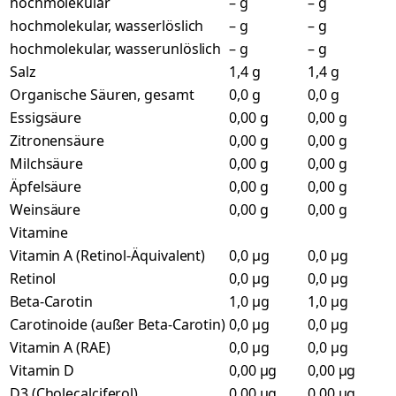
hochmolekular
– g
– g
hochmolekular, wasserlöslich
– g
– g
hochmolekular, wasserunlöslich
– g
– g
Salz
1,4 g
1,4 g
Organische Säuren, gesamt
0,0 g
0,0 g
Essigsäure
0,00 g
0,00 g
Zitronensäure
0,00 g
0,00 g
Milchsäure
0,00 g
0,00 g
Äpfelsäure
0,00 g
0,00 g
Weinsäure
0,00 g
0,00 g
Vitamine
Vitamin A (Retinol-Äquivalent)
0,0 µg
0,0 µg
Retinol
0,0 µg
0,0 µg
Beta-Carotin
1,0 µg
1,0 µg
Carotinoide (außer Beta-Carotin)
0,0 µg
0,0 µg
Vitamin A (RAE)
0,0 µg
0,0 µg
Vitamin D
0,00 µg
0,00 µg
D3 (Cholecalciferol)
0,00 µg
0,00 µg