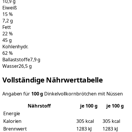
10,9
g
Eiweiß
15
%
7,2
g
Fett
22
%
45
g
Kohlenhydr.
62
%
Ballaststoffe
7,9 g
Wasser
26,5 g
Vollständige Nährwerttabelle
Angaben für
100
g
Dinkelvollkornbrötchen mit Nüssen
Nährstoff
je
100
g
je 100 g
Energie
Kalorien
305 kcal
305 kcal
Brennwert
1283 kJ
1283 kJ