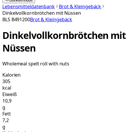
Dunkelmodus
Lebensmitteldatenbank
Brot & Kleingebäck
Dinkelvollkornbrötchen mit Nüssen
BLS
B491200
Brot & Kleingebäck
Dinkelvollkornbrötchen mit
Nüssen
Wholemeal spelt roll with nuts
Kalorien
305
kcal
Eiweiß
10,9
g
Fett
7,2
g