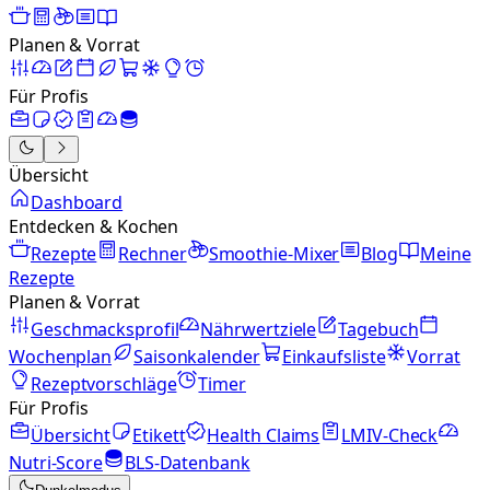
Planen & Vorrat
Für Profis
Übersicht
Dashboard
Entdecken & Kochen
Rezepte
Rechner
Smoothie-Mixer
Blog
Meine
Rezepte
Planen & Vorrat
Geschmacksprofil
Nährwertziele
Tagebuch
Wochenplan
Saisonkalender
Einkaufsliste
Vorrat
Rezeptvorschläge
Timer
Für Profis
Übersicht
Etikett
Health Claims
LMIV-Check
Nutri-Score
BLS-Datenbank