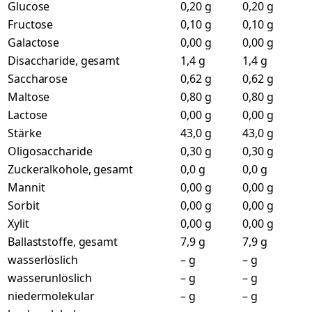
Glucose
0,20 g
0,20 g
Fructose
0,10 g
0,10 g
Galactose
0,00 g
0,00 g
Disaccharide, gesamt
1,4 g
1,4 g
Saccharose
0,62 g
0,62 g
Maltose
0,80 g
0,80 g
Lactose
0,00 g
0,00 g
Stärke
43,0 g
43,0 g
Oligosaccharide
0,30 g
0,30 g
Zuckeralkohole, gesamt
0,0 g
0,0 g
Mannit
0,00 g
0,00 g
Sorbit
0,00 g
0,00 g
Xylit
0,00 g
0,00 g
Ballaststoffe, gesamt
7,9 g
7,9 g
wasserlöslich
– g
– g
wasserunlöslich
– g
– g
niedermolekular
– g
– g