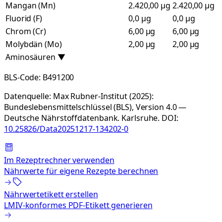
Mangan (Mn)
2.420,00 µg
2.420,00 µg
Fluorid (F)
0,0 µg
0,0 µg
Chrom (Cr)
6,00 µg
6,00 µg
Molybdän (Mo)
2,00 µg
2,00 µg
Aminosäuren
▼
BLS-Code:
B491200
Datenquelle:
Max Rubner-Institut (2025):
Bundeslebensmittelschlüssel (BLS), Version 4.0 —
Deutsche Nährstoffdatenbank. Karlsruhe.
DOI:
10.25826/Data20251217-134202-0
Im Rezeptrechner verwenden
Nährwerte für eigene Rezepte berechnen
Nährwertetikett erstellen
LMIV-konformes PDF-Etikett generieren