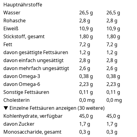
Hauptnährstoffe
Wasser
26,5 g
26,5 g
Rohasche
2,8 g
2,8 g
Eiweiß
10,9 g
10,9 g
Stickstoff, gesamt
1,80 g
1,80 g
Fett
7,2 g
7,2 g
davon gesättigte Fettsäuren
1,2 g
1,2 g
davon einfach ungesättigt
2,8 g
2,8 g
davon mehrfach ungesättigt
2,6 g
2,6 g
davon Omega-3
0,38 g
0,38 g
davon Omega-6
2,23 g
2,23 g
Sonstige Fettsäuren
0,11 g
0,11 g
Cholesterin
0,0 mg
0,0 mg
▼ Einzelne Fettsäuren anzeigen (30 weitere)
Kohlenhydrate, verfügbar
45,0 g
45,0 g
davon Zucker
1,7 g
1,7 g
Monosaccharide, gesamt
0,3 g
0,3 g