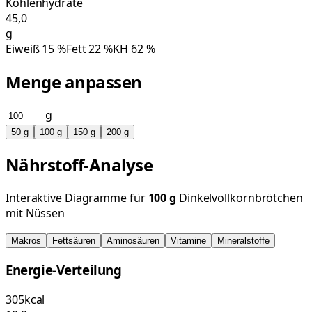
Kohlenhydrate
45,0
g
Eiweiß
15
%
Fett
22
%
KH
62
%
Menge anpassen
g
50
g
100
g
150
g
200
g
Nährstoff-Analyse
Interaktive Diagramme für
100
g
Dinkelvollkornbrötchen
mit Nüssen
Makros
Fettsäuren
Aminosäuren
Vitamine
Mineralstoffe
Energie-Verteilung
305
kcal