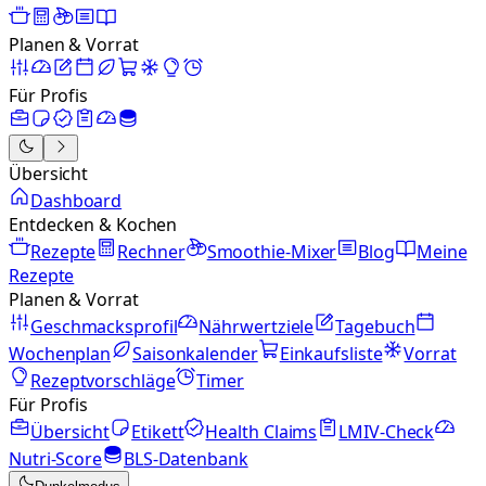
Planen & Vorrat
Für Profis
Übersicht
Dashboard
Entdecken & Kochen
Rezepte
Rechner
Smoothie-Mixer
Blog
Meine
Rezepte
Planen & Vorrat
Geschmacksprofil
Nährwertziele
Tagebuch
Wochenplan
Saisonkalender
Einkaufsliste
Vorrat
Rezeptvorschläge
Timer
Für Profis
Übersicht
Etikett
Health Claims
LMIV-Check
Nutri-Score
BLS-Datenbank