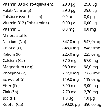
Vitamin B9 (Folat-Äquivalent)
29,0 µg
29,0 µg
Folat (Nahrung)
29,0 µg
29,0 µg
Folsäure (synthetisch)
0,0 µg
0,0 µg
Vitamin B12 (Cobalamine)
0,00 µg
0,00 µg
Vitamin C
0,0 mg
0,0 mg
Mineralstoffe
Natrium (Na)
547,0 mg
547,0 mg
Chlorid (Cl)
848,0 mg
848,0 mg
Kalium (K)
225,0 mg
225,0 mg
Calcium (Ca)
57,0 mg
57,0 mg
Magnesium (Mg)
98,0 mg
98,0 mg
Phosphor (P)
272,0 mg
272,0 mg
Schwefel (S)
119,0 mg
119,0 mg
Eisen (Fe)
3,00 mg
3,00 mg
Zink (Zn)
2,70 mg
2,70 mg
Iodid (I)
1,0 µg
1,0 µg
Kupfer (Cu)
390,00 µg
390,00 µg