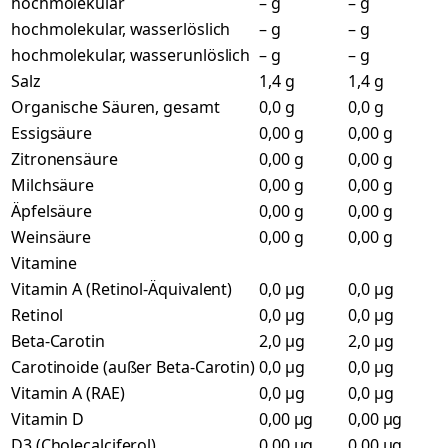
hochmolekular
– g
– g
hochmolekular, wasserlöslich
– g
– g
hochmolekular, wasserunlöslich
– g
– g
Salz
1,4 g
1,4 g
Organische Säuren, gesamt
0,0 g
0,0 g
Essigsäure
0,00 g
0,00 g
Zitronensäure
0,00 g
0,00 g
Milchsäure
0,00 g
0,00 g
Äpfelsäure
0,00 g
0,00 g
Weinsäure
0,00 g
0,00 g
Vitamine
Vitamin A (Retinol-Äquivalent)
0,0 µg
0,0 µg
Retinol
0,0 µg
0,0 µg
Beta-Carotin
2,0 µg
2,0 µg
Carotinoide (außer Beta-Carotin)
0,0 µg
0,0 µg
Vitamin A (RAE)
0,0 µg
0,0 µg
Vitamin D
0,00 µg
0,00 µg
D3 (Cholecalciferol)
0,00 µg
0,00 µg