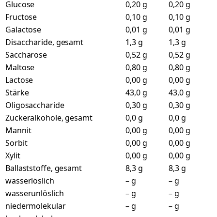
Glucose
0,20 g
0,20 g
Fructose
0,10 g
0,10 g
Galactose
0,01 g
0,01 g
Disaccharide, gesamt
1,3 g
1,3 g
Saccharose
0,52 g
0,52 g
Maltose
0,80 g
0,80 g
Lactose
0,00 g
0,00 g
Stärke
43,0 g
43,0 g
Oligosaccharide
0,30 g
0,30 g
Zuckeralkohole, gesamt
0,0 g
0,0 g
Mannit
0,00 g
0,00 g
Sorbit
0,00 g
0,00 g
Xylit
0,00 g
0,00 g
Ballaststoffe, gesamt
8,3 g
8,3 g
wasserlöslich
– g
– g
wasserunlöslich
– g
– g
niedermolekular
– g
– g