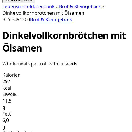
Dunkelmodus
Lebensmitteldatenbank
Brot & Kleingebäck
Dinkelvollkornbrötchen mit Ölsamen
BLS
B491300
Brot & Kleingebäck
Dinkelvollkornbrötchen mit
Ölsamen
Wholemeal spelt roll with oilseeds
Kalorien
297
kcal
Eiweiß
11,5
g
Fett
6,0
g