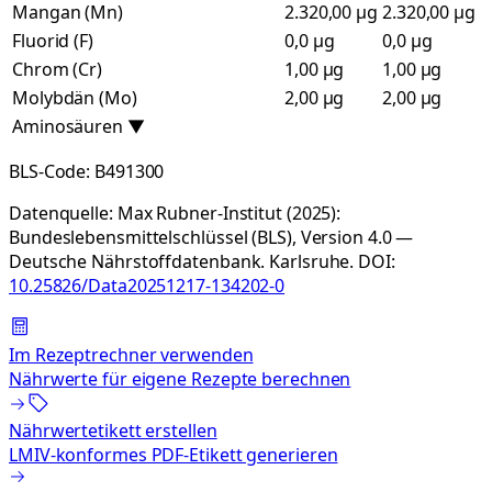
Mangan (Mn)
2.320,00 µg
2.320,00 µg
Fluorid (F)
0,0 µg
0,0 µg
Chrom (Cr)
1,00 µg
1,00 µg
Molybdän (Mo)
2,00 µg
2,00 µg
Aminosäuren
▼
BLS-Code:
B491300
Datenquelle:
Max Rubner-Institut (2025):
Bundeslebensmittelschlüssel (BLS), Version 4.0 —
Deutsche Nährstoffdatenbank. Karlsruhe.
DOI:
10.25826/Data20251217-134202-0
Im Rezeptrechner verwenden
Nährwerte für eigene Rezepte berechnen
Nährwertetikett erstellen
LMIV-konformes PDF-Etikett generieren