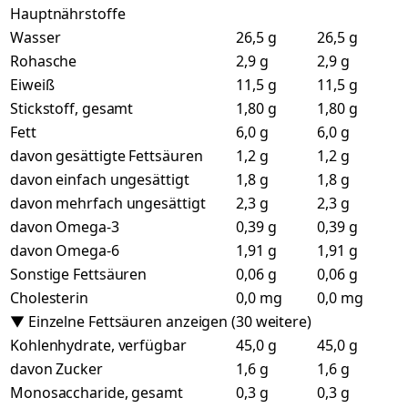
Hauptnährstoffe
Wasser
26,5 g
26,5 g
Rohasche
2,9 g
2,9 g
Eiweiß
11,5 g
11,5 g
Stickstoff, gesamt
1,80 g
1,80 g
Fett
6,0 g
6,0 g
davon gesättigte Fettsäuren
1,2 g
1,2 g
davon einfach ungesättigt
1,8 g
1,8 g
davon mehrfach ungesättigt
2,3 g
2,3 g
davon Omega-3
0,39 g
0,39 g
davon Omega-6
1,91 g
1,91 g
Sonstige Fettsäuren
0,06 g
0,06 g
Cholesterin
0,0 mg
0,0 mg
▼ Einzelne Fettsäuren anzeigen (30 weitere)
Kohlenhydrate, verfügbar
45,0 g
45,0 g
davon Zucker
1,6 g
1,6 g
Monosaccharide, gesamt
0,3 g
0,3 g