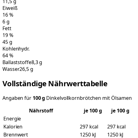
11,5
g
Eiweiß
16
%
6
g
Fett
19
%
45
g
Kohlenhydr.
64
%
Ballaststoffe
8,3 g
Wasser
26,5 g
Vollständige Nährwerttabelle
Angaben für
100
g
Dinkelvollkornbrötchen mit Ölsamen
Nährstoff
je
100
g
je 100 g
Energie
Kalorien
297 kcal
297 kcal
Brennwert
1250 kJ
1250 kJ