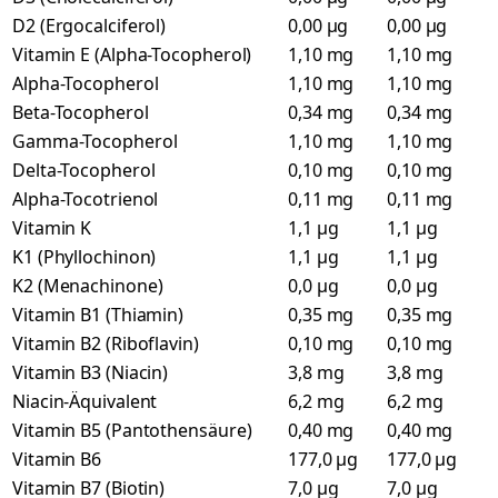
D2 (Ergocalciferol)
0,00 µg
0,00 µg
Vitamin E (Alpha-Tocopherol)
1,10 mg
1,10 mg
Alpha-Tocopherol
1,10 mg
1,10 mg
Beta-Tocopherol
0,34 mg
0,34 mg
Gamma-Tocopherol
1,10 mg
1,10 mg
Delta-Tocopherol
0,10 mg
0,10 mg
Alpha-Tocotrienol
0,11 mg
0,11 mg
Vitamin K
1,1 µg
1,1 µg
K1 (Phyllochinon)
1,1 µg
1,1 µg
K2 (Menachinone)
0,0 µg
0,0 µg
Vitamin B1 (Thiamin)
0,35 mg
0,35 mg
Vitamin B2 (Riboflavin)
0,10 mg
0,10 mg
Vitamin B3 (Niacin)
3,8 mg
3,8 mg
Niacin-Äquivalent
6,2 mg
6,2 mg
Vitamin B5 (Pantothensäure)
0,40 mg
0,40 mg
Vitamin B6
177,0 µg
177,0 µg
Vitamin B7 (Biotin)
7,0 µg
7,0 µg