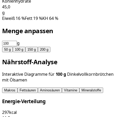
Kohlenhydrate
45,0
g
Eiweiß
16
%
Fett
19
%
KH
64
%
Menge anpassen
g
50
g
100
g
150
g
200
g
Nährstoff-Analyse
Interaktive Diagramme für
100
g
Dinkelvollkornbrötchen
mit Ölsamen
Makros
Fettsäuren
Aminosäuren
Vitamine
Mineralstoffe
Energie-Verteilung
297
kcal