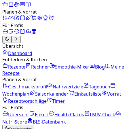
Planen & Vorrat
Für Profis
Übersicht
Dashboard
Entdecken & Kochen
Rezepte
Rechner
Smoothie-Mixer
Blog
Meine
Rezepte
Planen & Vorrat
Geschmacksprofil
Nährwertziele
Tagebuch
Wochenplan
Saisonkalender
Einkaufsliste
Vorrat
Rezeptvorschläge
Timer
Für Profis
Übersicht
Etikett
Health Claims
LMIV-Check
Nutri-Score
BLS-Datenbank