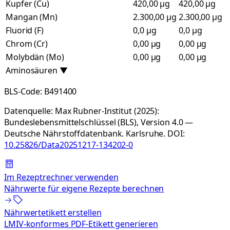
Kupfer (Cu)
420,00 µg
420,00 µg
Mangan (Mn)
2.300,00 µg
2.300,00 µg
Fluorid (F)
0,0 µg
0,0 µg
Chrom (Cr)
0,00 µg
0,00 µg
Molybdän (Mo)
0,00 µg
0,00 µg
Aminosäuren
▼
BLS-Code:
B491400
Datenquelle:
Max Rubner-Institut (2025):
Bundeslebensmittelschlüssel (BLS), Version 4.0 —
Deutsche Nährstoffdatenbank. Karlsruhe.
DOI:
10.25826/Data20251217-134202-0
Im Rezeptrechner verwenden
Nährwerte für eigene Rezepte berechnen
Nährwertetikett erstellen
LMIV-konformes PDF-Etikett generieren