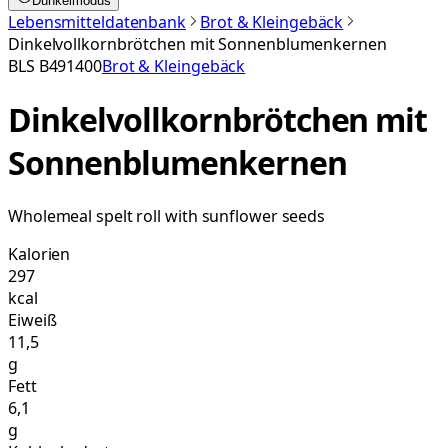
Dunkelmodus
Lebensmitteldatenbank
Brot & Kleingebäck
Dinkelvollkornbrötchen mit Sonnenblumenkernen
BLS
B491400
Brot & Kleingebäck
Dinkelvollkornbrötchen mit
Sonnenblumenkernen
Wholemeal spelt roll with sunflower seeds
Kalorien
297
kcal
Eiweiß
11,5
g
Fett
6,1
g