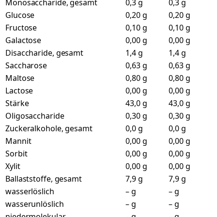
Monosaccharide, gesamt
0,3 g
0,3 g
Glucose
0,20 g
0,20 g
Fructose
0,10 g
0,10 g
Galactose
0,00 g
0,00 g
Disaccharide, gesamt
1,4 g
1,4 g
Saccharose
0,63 g
0,63 g
Maltose
0,80 g
0,80 g
Lactose
0,00 g
0,00 g
Stärke
43,0 g
43,0 g
Oligosaccharide
0,30 g
0,30 g
Zuckeralkohole, gesamt
0,0 g
0,0 g
Mannit
0,00 g
0,00 g
Sorbit
0,00 g
0,00 g
Xylit
0,00 g
0,00 g
Ballaststoffe, gesamt
7,9 g
7,9 g
wasserlöslich
– g
– g
wasserunlöslich
– g
– g
niedermolekular
– g
– g