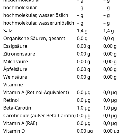
hochmolekular
– g
– g
hochmolekular, wasserlöslich
– g
– g
hochmolekular, wasserunlöslich
– g
– g
Salz
1,4 g
1,4 g
Organische Säuren, gesamt
0,0 g
0,0 g
Essigsäure
0,00 g
0,00 g
Zitronensäure
0,00 g
0,00 g
Milchsäure
0,00 g
0,00 g
Äpfelsäure
0,00 g
0,00 g
Weinsäure
0,00 g
0,00 g
Vitamine
Vitamin A (Retinol-Äquivalent)
0,0 µg
0,0 µg
Retinol
0,0 µg
0,0 µg
Beta-Carotin
1,0 µg
1,0 µg
Carotinoide (außer Beta-Carotin)
0,0 µg
0,0 µg
Vitamin A (RAE)
0,0 µg
0,0 µg
Vitamin D
0,00 µg
0,00 µg