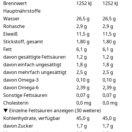
Brennwert
1252 kJ
1252 kJ
Hauptnährstoffe
Wasser
26,5 g
26,5 g
Rohasche
2,9 g
2,9 g
Eiweiß
11,5 g
11,5 g
Stickstoff, gesamt
1,80 g
1,80 g
Fett
6,1 g
6,1 g
davon gesättigte Fettsäuren
1,2 g
1,2 g
davon einfach ungesättigt
1,8 g
1,8 g
davon mehrfach ungesättigt
2,5 g
2,5 g
davon Omega-3
0,10 g
0,10 g
davon Omega-6
2,39 g
2,39 g
Sonstige Fettsäuren
0,07 g
0,07 g
Cholesterin
0,0 mg
0,0 mg
▼ Einzelne Fettsäuren anzeigen (30 weitere)
Kohlenhydrate, verfügbar
45,0 g
45,0 g
davon Zucker
1,7 g
1,7 g