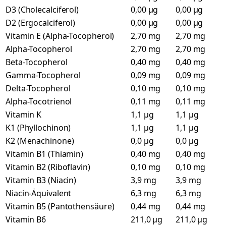
D3 (Cholecalciferol)
0,00 µg
0,00 µg
D2 (Ergocalciferol)
0,00 µg
0,00 µg
Vitamin E (Alpha-Tocopherol)
2,70 mg
2,70 mg
Alpha-Tocopherol
2,70 mg
2,70 mg
Beta-Tocopherol
0,40 mg
0,40 mg
Gamma-Tocopherol
0,09 mg
0,09 mg
Delta-Tocopherol
0,10 mg
0,10 mg
Alpha-Tocotrienol
0,11 mg
0,11 mg
Vitamin K
1,1 µg
1,1 µg
K1 (Phyllochinon)
1,1 µg
1,1 µg
K2 (Menachinone)
0,0 µg
0,0 µg
Vitamin B1 (Thiamin)
0,40 mg
0,40 mg
Vitamin B2 (Riboflavin)
0,10 mg
0,10 mg
Vitamin B3 (Niacin)
3,9 mg
3,9 mg
Niacin-Äquivalent
6,3 mg
6,3 mg
Vitamin B5 (Pantothensäure)
0,44 mg
0,44 mg
Vitamin B6
211,0 µg
211,0 µg