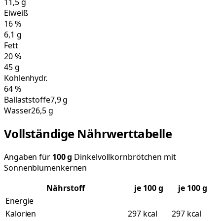
11,5
g
Eiweiß
16
%
6,1
g
Fett
20
%
45
g
Kohlenhydr.
64
%
Ballaststoffe
7,9 g
Wasser
26,5 g
Vollständige Nährwerttabelle
Angaben für
100
g
Dinkelvollkornbrötchen mit
Sonnenblumenkernen
Nährstoff
je
100
g
je 100 g
Energie
Kalorien
297 kcal
297 kcal