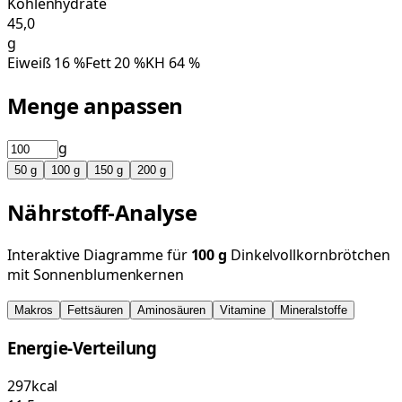
Kohlenhydrate
45,0
g
Eiweiß
16
%
Fett
20
%
KH
64
%
Menge anpassen
g
50
g
100
g
150
g
200
g
Nährstoff-Analyse
Interaktive Diagramme für
100
g
Dinkelvollkornbrötchen
mit Sonnenblumenkernen
Makros
Fettsäuren
Aminosäuren
Vitamine
Mineralstoffe
Energie-Verteilung
297
kcal