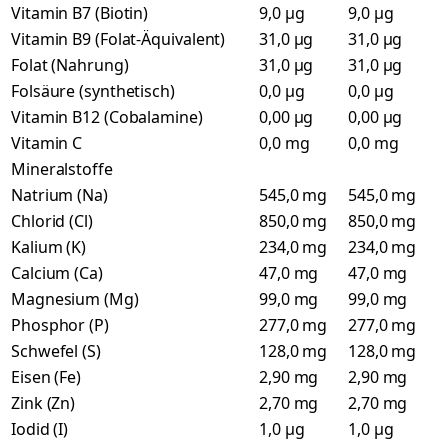
Vitamin B7 (Biotin)
9,0 µg
9,0 µg
Vitamin B9 (Folat-Äquivalent)
31,0 µg
31,0 µg
Folat (Nahrung)
31,0 µg
31,0 µg
Folsäure (synthetisch)
0,0 µg
0,0 µg
Vitamin B12 (Cobalamine)
0,00 µg
0,00 µg
Vitamin C
0,0 mg
0,0 mg
Mineralstoffe
Natrium (Na)
545,0 mg
545,0 mg
Chlorid (Cl)
850,0 mg
850,0 mg
Kalium (K)
234,0 mg
234,0 mg
Calcium (Ca)
47,0 mg
47,0 mg
Magnesium (Mg)
99,0 mg
99,0 mg
Phosphor (P)
277,0 mg
277,0 mg
Schwefel (S)
128,0 mg
128,0 mg
Eisen (Fe)
2,90 mg
2,90 mg
Zink (Zn)
2,70 mg
2,70 mg
Iodid (I)
1,0 µg
1,0 µg