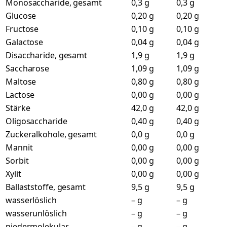
Monosaccharide, gesamt
0,3 g
0,3 g
Glucose
0,20 g
0,20 g
Fructose
0,10 g
0,10 g
Galactose
0,04 g
0,04 g
Disaccharide, gesamt
1,9 g
1,9 g
Saccharose
1,09 g
1,09 g
Maltose
0,80 g
0,80 g
Lactose
0,00 g
0,00 g
Stärke
42,0 g
42,0 g
Oligosaccharide
0,40 g
0,40 g
Zuckeralkohole, gesamt
0,0 g
0,0 g
Mannit
0,00 g
0,00 g
Sorbit
0,00 g
0,00 g
Xylit
0,00 g
0,00 g
Ballaststoffe, gesamt
9,5 g
9,5 g
wasserlöslich
– g
– g
wasserunlöslich
– g
– g
niedermolekular
– g
– g