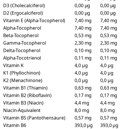
D3 (Cholecalciferol)
0,00 µg
0,00 µg
D2 (Ergocalciferol)
0,00 µg
0,00 µg
Vitamin E (Alpha-Tocopherol)
7,40 mg
7,40 mg
Alpha-Tocopherol
7,40 mg
7,40 mg
Beta-Tocopherol
0,53 mg
0,53 mg
Gamma-Tocopherol
2,30 mg
2,30 mg
Delta-Tocopherol
0,10 mg
0,10 mg
Alpha-Tocotrienol
0,11 mg
0,11 mg
Vitamin K
4,0 µg
4,0 µg
K1 (Phyllochinon)
4,0 µg
4,0 µg
K2 (Menachinone)
0,0 µg
0,0 µg
Vitamin B1 (Thiamin)
0,63 mg
0,63 mg
Vitamin B2 (Riboflavin)
0,17 mg
0,17 mg
Vitamin B3 (Niacin)
4,4 mg
4,4 mg
Niacin-Äquivalent
8,0 mg
8,0 mg
Vitamin B5 (Pantothensäure)
0,57 mg
0,57 mg
Vitamin B6
393,0 µg
393,0 µg