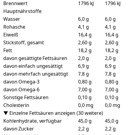
Brennwert
1796 kJ
1796 kJ
Hauptnährstoffe
Wasser
6,0 g
6,0 g
Rohasche
4,1 g
4,1 g
Eiweiß
16,4 g
16,4 g
Stickstoff, gesamt
2,60 g
2,60 g
Fett
18,2 g
18,2 g
davon gesättigte Fettsäuren
2,0 g
2,0 g
davon einfach ungesättigt
6,9 g
6,9 g
davon mehrfach ungesättigt
7,8 g
7,8 g
davon Omega-3
0,80 g
0,80 g
davon Omega-6
7,00 g
7,00 g
Sonstige Fettsäuren
0,10 g
0,10 g
Cholesterin
0,0 mg
0,0 mg
▼ Einzelne Fettsäuren anzeigen (30 weitere)
Kohlenhydrate, verfügbar
45,0 g
45,0 g
davon Zucker
2,2 g
2,2 g