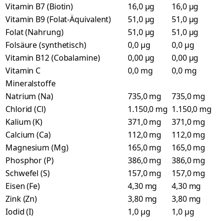
Vitamin B7 (Biotin)
16,0 µg
16,0 µg
Vitamin B9 (Folat-Äquivalent)
51,0 µg
51,0 µg
Folat (Nahrung)
51,0 µg
51,0 µg
Folsäure (synthetisch)
0,0 µg
0,0 µg
Vitamin B12 (Cobalamine)
0,00 µg
0,00 µg
Vitamin C
0,0 mg
0,0 mg
Mineralstoffe
Natrium (Na)
735,0 mg
735,0 mg
Chlorid (Cl)
1.150,0 mg
1.150,0 mg
Kalium (K)
371,0 mg
371,0 mg
Calcium (Ca)
112,0 mg
112,0 mg
Magnesium (Mg)
165,0 mg
165,0 mg
Phosphor (P)
386,0 mg
386,0 mg
Schwefel (S)
157,0 mg
157,0 mg
Eisen (Fe)
4,30 mg
4,30 mg
Zink (Zn)
3,80 mg
3,80 mg
Iodid (I)
1,0 µg
1,0 µg