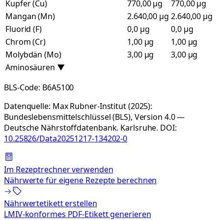
Kupfer (Cu)
770,00 µg
770,00 µg
Mangan (Mn)
2.640,00 µg
2.640,00 µg
Fluorid (F)
0,0 µg
0,0 µg
Chrom (Cr)
1,00 µg
1,00 µg
Molybdän (Mo)
3,00 µg
3,00 µg
Aminosäuren
▼
BLS-Code:
B6A5100
Datenquelle:
Max Rubner-Institut (2025):
Bundeslebensmittelschlüssel (BLS), Version 4.0 —
Deutsche Nährstoffdatenbank. Karlsruhe.
DOI:
10.25826/Data20251217-134202-0
Im Rezeptrechner verwenden
Nährwerte für eigene Rezepte berechnen
Nährwertetikett erstellen
LMIV-konformes PDF-Etikett generieren