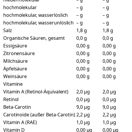
hochmolekular
– g
– g
hochmolekular, wasserlöslich
– g
– g
hochmolekular, wasserunlöslich
– g
– g
Salz
1,8 g
1,8 g
Organische Säuren, gesamt
0,0 g
0,0 g
Essigsäure
0,00 g
0,00 g
Zitronensäure
0,00 g
0,00 g
Milchsäure
0,00 g
0,00 g
Äpfelsäure
0,00 g
0,00 g
Weinsäure
0,00 g
0,00 g
Vitamine
Vitamin A (Retinol-Äquivalent)
2,0 µg
2,0 µg
Retinol
0,0 µg
0,0 µg
Beta-Carotin
9,0 µg
9,0 µg
Carotinoide (außer Beta-Carotin)
2,2 µg
2,2 µg
Vitamin A (RAE)
1,0 µg
1,0 µg
Vitamin D
0,00 µg
0,00 µg