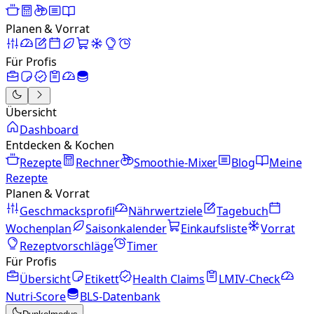
Planen & Vorrat
Für Profis
Übersicht
Dashboard
Entdecken & Kochen
Rezepte
Rechner
Smoothie-Mixer
Blog
Meine
Rezepte
Planen & Vorrat
Geschmacksprofil
Nährwertziele
Tagebuch
Wochenplan
Saisonkalender
Einkaufsliste
Vorrat
Rezeptvorschläge
Timer
Für Profis
Übersicht
Etikett
Health Claims
LMIV-Check
Nutri-Score
BLS-Datenbank