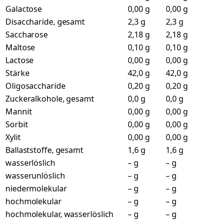
Galactose
0,00 g
0,00 g
Disaccharide, gesamt
2,3 g
2,3 g
Saccharose
2,18 g
2,18 g
Maltose
0,10 g
0,10 g
Lactose
0,00 g
0,00 g
Stärke
42,0 g
42,0 g
Oligosaccharide
0,20 g
0,20 g
Zuckeralkohole, gesamt
0,0 g
0,0 g
Mannit
0,00 g
0,00 g
Sorbit
0,00 g
0,00 g
Xylit
0,00 g
0,00 g
Ballaststoffe, gesamt
1,6 g
1,6 g
wasserlöslich
– g
– g
wasserunlöslich
– g
– g
niedermolekular
– g
– g
hochmolekular
– g
– g
hochmolekular, wasserlöslich
– g
– g