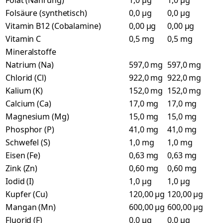
Folat (Nahrung)
1,0 µg
1,0 µg
Folsäure (synthetisch)
0,0 µg
0,0 µg
Vitamin B12 (Cobalamine)
0,00 µg
0,00 µg
Vitamin C
0,5 mg
0,5 mg
Mineralstoffe
Natrium (Na)
597,0 mg
597,0 mg
Chlorid (Cl)
922,0 mg
922,0 mg
Kalium (K)
152,0 mg
152,0 mg
Calcium (Ca)
17,0 mg
17,0 mg
Magnesium (Mg)
15,0 mg
15,0 mg
Phosphor (P)
41,0 mg
41,0 mg
Schwefel (S)
1,0 mg
1,0 mg
Eisen (Fe)
0,63 mg
0,63 mg
Zink (Zn)
0,60 mg
0,60 mg
Iodid (I)
1,0 µg
1,0 µg
Kupfer (Cu)
120,00 µg
120,00 µg
Mangan (Mn)
600,00 µg
600,00 µg
Fluorid (F)
0,0 µg
0,0 µg