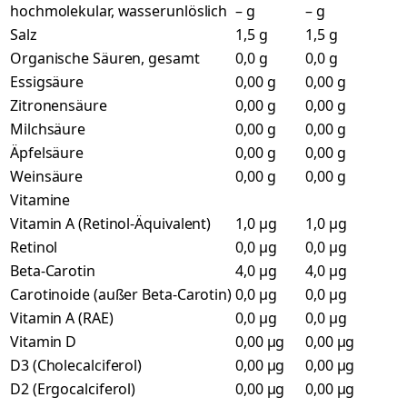
hochmolekular, wasserunlöslich
– g
– g
Salz
1,5 g
1,5 g
Organische Säuren, gesamt
0,0 g
0,0 g
Essigsäure
0,00 g
0,00 g
Zitronensäure
0,00 g
0,00 g
Milchsäure
0,00 g
0,00 g
Äpfelsäure
0,00 g
0,00 g
Weinsäure
0,00 g
0,00 g
Vitamine
Vitamin A (Retinol-Äquivalent)
1,0 µg
1,0 µg
Retinol
0,0 µg
0,0 µg
Beta-Carotin
4,0 µg
4,0 µg
Carotinoide (außer Beta-Carotin)
0,0 µg
0,0 µg
Vitamin A (RAE)
0,0 µg
0,0 µg
Vitamin D
0,00 µg
0,00 µg
D3 (Cholecalciferol)
0,00 µg
0,00 µg
D2 (Ergocalciferol)
0,00 µg
0,00 µg