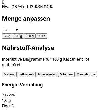
g
Eiweiß
3
%
Fett
13
%
KH
84
%
Menge anpassen
g
50
g
100
g
150
g
200
g
Nährstoff-Analyse
Interaktive Diagramme für
100
g
Kastanienbrot
glutenfrei
Makros
Fettsäuren
Aminosäuren
Vitamine
Mineralstoffe
Energie-Verteilung
217
kcal
1,6
g
Eiweiß