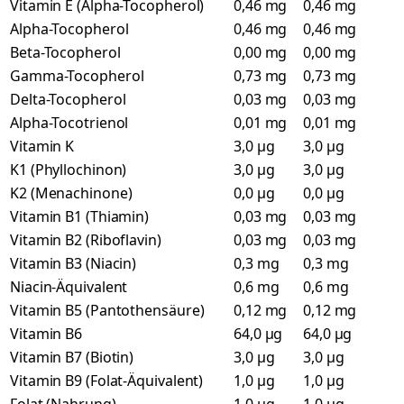
Vitamin E (Alpha-Tocopherol)
0,46 mg
0,46 mg
Alpha-Tocopherol
0,46 mg
0,46 mg
Beta-Tocopherol
0,00 mg
0,00 mg
Gamma-Tocopherol
0,73 mg
0,73 mg
Delta-Tocopherol
0,03 mg
0,03 mg
Alpha-Tocotrienol
0,01 mg
0,01 mg
Vitamin K
3,0 µg
3,0 µg
K1 (Phyllochinon)
3,0 µg
3,0 µg
K2 (Menachinone)
0,0 µg
0,0 µg
Vitamin B1 (Thiamin)
0,03 mg
0,03 mg
Vitamin B2 (Riboflavin)
0,03 mg
0,03 mg
Vitamin B3 (Niacin)
0,3 mg
0,3 mg
Niacin-Äquivalent
0,6 mg
0,6 mg
Vitamin B5 (Pantothensäure)
0,12 mg
0,12 mg
Vitamin B6
64,0 µg
64,0 µg
Vitamin B7 (Biotin)
3,0 µg
3,0 µg
Vitamin B9 (Folat-Äquivalent)
1,0 µg
1,0 µg