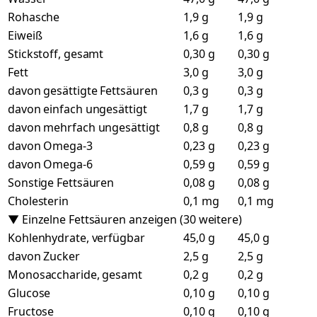
Rohasche
1,9 g
1,9 g
Eiweiß
1,6 g
1,6 g
Stickstoff, gesamt
0,30 g
0,30 g
Fett
3,0 g
3,0 g
davon gesättigte Fettsäuren
0,3 g
0,3 g
davon einfach ungesättigt
1,7 g
1,7 g
davon mehrfach ungesättigt
0,8 g
0,8 g
davon Omega-3
0,23 g
0,23 g
davon Omega-6
0,59 g
0,59 g
Sonstige Fettsäuren
0,08 g
0,08 g
Cholesterin
0,1 mg
0,1 mg
▼ Einzelne Fettsäuren anzeigen (30 weitere)
Kohlenhydrate, verfügbar
45,0 g
45,0 g
davon Zucker
2,5 g
2,5 g
Monosaccharide, gesamt
0,2 g
0,2 g
Glucose
0,10 g
0,10 g
Fructose
0,10 g
0,10 g