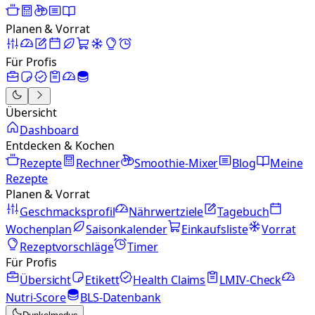
Planen & Vorrat
Für Profis
Übersicht
Dashboard
Entdecken & Kochen
Rezepte
Rechner
Smoothie-Mixer
Blog
Meine
Rezepte
Planen & Vorrat
Geschmacksprofil
Nährwertziele
Tagebuch
Wochenplan
Saisonkalender
Einkaufsliste
Vorrat
Rezeptvorschläge
Timer
Für Profis
Übersicht
Etikett
Health Claims
LMIV-Check
Nutri-Score
BLS-Datenbank