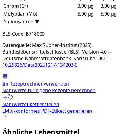
Chrom (Cr)
3,00 µg
3,00 µg
Molybdän (Mo)
5,00 µg
5,00 µg
Aminosäuren
▼
BLS-Code:
B718000
Datenquelle:
Max Rubner-Institut (2025):
Bundeslebensmittelschlüssel (BLS), Version 4.0 —
Deutsche Nährstoffdatenbank. Karlsruhe.
DOI:
10.25826/Data20251217-134202-0
Im Rezeptrechner verwenden
Nährwerte für eigene Rezepte berechnen
Nährwertetikett erstellen
LMIV-konformes PDF-Etikett generieren
Ähnliche Lebensmittel