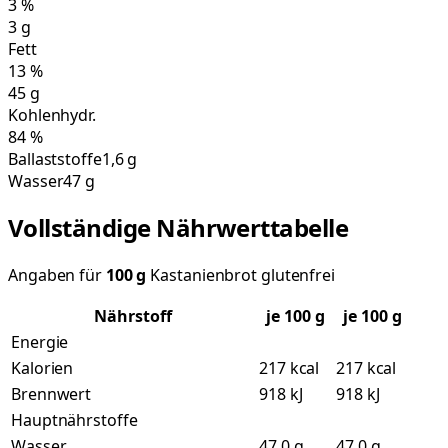
3
%
3
g
Fett
13
%
45
g
Kohlenhydr.
84
%
Ballaststoffe
1,6 g
Wasser
47 g
Vollständige Nährwerttabelle
Angaben für
100
g
Kastanienbrot glutenfrei
Nährstoff
je
100
g
je 100 g
Energie
Kalorien
217 kcal
217 kcal
Brennwert
918 kJ
918 kJ
Hauptnährstoffe
Wasser
47,0 g
47,0 g