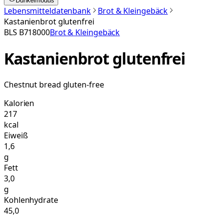
Dunkelmodus
Lebensmitteldatenbank
Brot & Kleingebäck
Kastanienbrot glutenfrei
BLS
B718000
Brot & Kleingebäck
Kastanienbrot glutenfrei
Chestnut bread gluten-free
Kalorien
217
kcal
Eiweiß
1,6
g
Fett
3,0
g
Kohlenhydrate
45,0