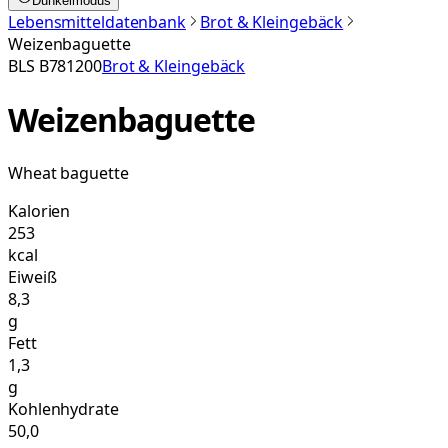
Dunkelmodus
Lebensmitteldatenbank
Brot & Kleingebäck
Weizenbaguette
BLS
B781200
Brot & Kleingebäck
Weizenbaguette
Wheat baguette
Kalorien
253
kcal
Eiweiß
8,3
g
Fett
1,3
g
Kohlenhydrate
50,0