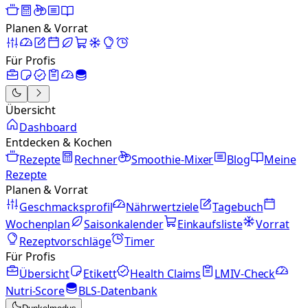
Planen & Vorrat
Für Profis
Übersicht
Dashboard
Entdecken & Kochen
Rezepte
Rechner
Smoothie-Mixer
Blog
Meine
Rezepte
Planen & Vorrat
Geschmacksprofil
Nährwertziele
Tagebuch
Wochenplan
Saisonkalender
Einkaufsliste
Vorrat
Rezeptvorschläge
Timer
Für Profis
Übersicht
Etikett
Health Claims
LMIV-Check
Nutri-Score
BLS-Datenbank