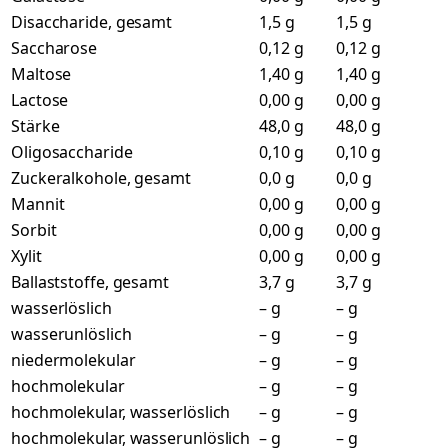
Disaccharide, gesamt
1,5 g
1,5 g
Saccharose
0,12 g
0,12 g
Maltose
1,40 g
1,40 g
Lactose
0,00 g
0,00 g
Stärke
48,0 g
48,0 g
Oligosaccharide
0,10 g
0,10 g
Zuckeralkohole, gesamt
0,0 g
0,0 g
Mannit
0,00 g
0,00 g
Sorbit
0,00 g
0,00 g
Xylit
0,00 g
0,00 g
Ballaststoffe, gesamt
3,7 g
3,7 g
wasserlöslich
– g
– g
wasserunlöslich
– g
– g
niedermolekular
– g
– g
hochmolekular
– g
– g
hochmolekular, wasserlöslich
– g
– g
hochmolekular, wasserunlöslich
– g
– g