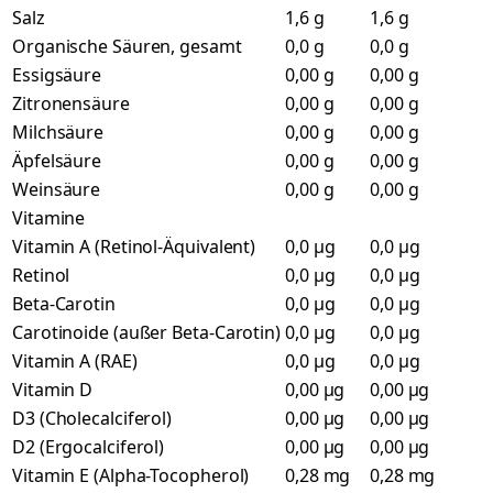
Salz
1,6 g
1,6 g
Organische Säuren, gesamt
0,0 g
0,0 g
Essigsäure
0,00 g
0,00 g
Zitronensäure
0,00 g
0,00 g
Milchsäure
0,00 g
0,00 g
Äpfelsäure
0,00 g
0,00 g
Weinsäure
0,00 g
0,00 g
Vitamine
Vitamin A (Retinol-Äquivalent)
0,0 µg
0,0 µg
Retinol
0,0 µg
0,0 µg
Beta-Carotin
0,0 µg
0,0 µg
Carotinoide (außer Beta-Carotin)
0,0 µg
0,0 µg
Vitamin A (RAE)
0,0 µg
0,0 µg
Vitamin D
0,00 µg
0,00 µg
D3 (Cholecalciferol)
0,00 µg
0,00 µg
D2 (Ergocalciferol)
0,00 µg
0,00 µg
Vitamin E (Alpha-Tocopherol)
0,28 mg
0,28 mg