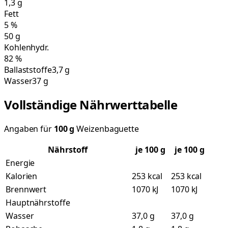
1,3
g
Fett
5
%
50
g
Kohlenhydr.
82
%
Ballaststoffe
3,7 g
Wasser
37 g
Vollständige Nährwerttabelle
Angaben für
100
g
Weizenbaguette
Nährstoff
je
100
g
je 100 g
Energie
Kalorien
253 kcal
253 kcal
Brennwert
1070 kJ
1070 kJ
Hauptnährstoffe
Wasser
37,0 g
37,0 g