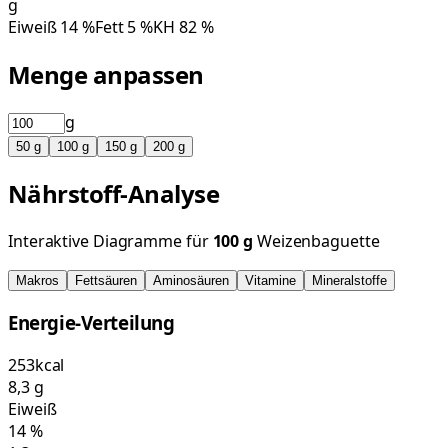
g
Eiweiß
14
%
Fett
5
%
KH
82
%
Menge anpassen
g
50
g
100
g
150
g
200
g
Nährstoff-Analyse
Interaktive Diagramme für
100
g
Weizenbaguette
Makros
Fettsäuren
Aminosäuren
Vitamine
Mineralstoffe
Energie-Verteilung
253
kcal
8,3
g
Eiweiß
14
%