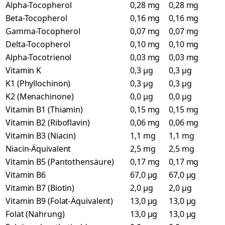
Alpha-Tocopherol
0,28 mg
0,28 mg
Beta-Tocopherol
0,16 mg
0,16 mg
Gamma-Tocopherol
0,07 mg
0,07 mg
Delta-Tocopherol
0,10 mg
0,10 mg
Alpha-Tocotrienol
0,03 mg
0,03 mg
Vitamin K
0,3 µg
0,3 µg
K1 (Phyllochinon)
0,3 µg
0,3 µg
K2 (Menachinone)
0,0 µg
0,0 µg
Vitamin B1 (Thiamin)
0,15 mg
0,15 mg
Vitamin B2 (Riboflavin)
0,06 mg
0,06 mg
Vitamin B3 (Niacin)
1,1 mg
1,1 mg
Niacin-Äquivalent
2,5 mg
2,5 mg
Vitamin B5 (Pantothensäure)
0,17 mg
0,17 mg
Vitamin B6
67,0 µg
67,0 µg
Vitamin B7 (Biotin)
2,0 µg
2,0 µg
Vitamin B9 (Folat-Äquivalent)
13,0 µg
13,0 µg
Folat (Nahrung)
13,0 µg
13,0 µg