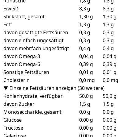
Rohasche
1,8 g
1,8 g
Eiweiß
8,3 g
8,3 g
Stickstoff, gesamt
1,30 g
1,30 g
Fett
1,3 g
1,3 g
davon gesättigte Fettsäuren
0,3 g
0,3 g
davon einfach ungesättigt
0,3 g
0,3 g
davon mehrfach ungesättigt
0,4 g
0,4 g
davon Omega-3
0,04 g
0,04 g
davon Omega-6
0,39 g
0,39 g
Sonstige Fettsäuren
0,01 g
0,01 g
Cholesterin
0,0 mg
0,0 mg
▼ Einzelne Fettsäuren anzeigen (30 weitere)
Kohlenhydrate, verfügbar
50,0 g
50,0 g
davon Zucker
1,5 g
1,5 g
Monosaccharide, gesamt
0,0 g
0,0 g
Glucose
0,00 g
0,00 g
Fructose
0,00 g
0,00 g
Galactose
0,00 g
0,00 g