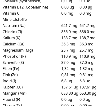
Folsäure (synthetisch)
0,0 µg
0,0 µg
Vitamin B12 (Cobalamine)
0,00 µg
0,00 µg
Vitamin C
0,0 mg
0,0 mg
Mineralstoffe
Natrium (Na)
641,7 mg
641,7 mg
Chlorid (Cl)
836,0 mg
836,0 mg
Kalium (K)
138,7 mg
138,7 mg
Calcium (Ca)
36,3 mg
36,3 mg
Magnesium (Mg)
25,7 mg
25,7 mg
Phosphor (P)
110,9 mg
110,9 mg
Schwefel (S)
87,0 mg
87,0 mg
Eisen (Fe)
1,32 mg
1,32 mg
Zink (Zn)
0,81 mg
0,81 mg
Iodid (I)
6,8 µg
6,8 µg
Kupfer (Cu)
137,61 µg
137,61 µg
Mangan (Mn)
653,30 µg
653,30 µg
Fluorid (F)
0,0 µg
0,0 µg
Chrom (Cr)
0,00 µg
0,00 µg