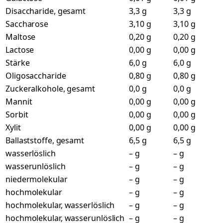
Disaccharide, gesamt
3,3 g
3,3 g
Saccharose
3,10 g
3,10 g
Maltose
0,20 g
0,20 g
Lactose
0,00 g
0,00 g
Stärke
6,0 g
6,0 g
Oligosaccharide
0,80 g
0,80 g
Zuckeralkohole, gesamt
0,0 g
0,0 g
Mannit
0,00 g
0,00 g
Sorbit
0,00 g
0,00 g
Xylit
0,00 g
0,00 g
Ballaststoffe, gesamt
6,5 g
6,5 g
wasserlöslich
– g
– g
wasserunlöslich
– g
– g
niedermolekular
– g
– g
hochmolekular
– g
– g
hochmolekular, wasserlöslich
– g
– g
hochmolekular, wasserunlöslich
– g
– g