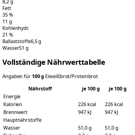
8,2
g
Fett
35
%
11
g
Kohlenhydr.
21
%
Ballaststoffe
6,5 g
Wasser
51 g
Vollständige Nährwerttabelle
Angaben für
100
g
Eiweißbrot/Proteinbrot
Nährstoff
je
100
g
je 100 g
Energie
Kalorien
226 kcal
226 kcal
Brennwert
947 kJ
947 kJ
Hauptnährstoffe
Wasser
51,0 g
51,0 g