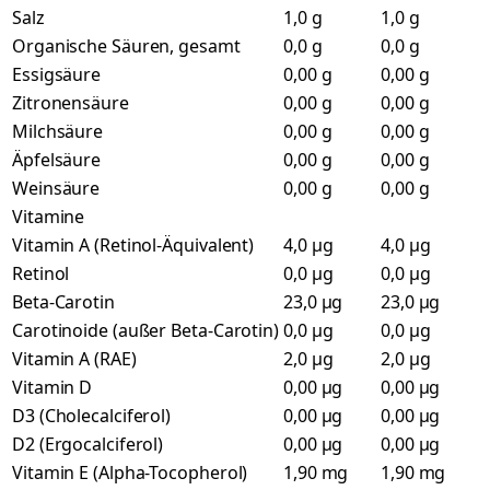
Salz
1,0 g
1,0 g
Organische Säuren, gesamt
0,0 g
0,0 g
Essigsäure
0,00 g
0,00 g
Zitronensäure
0,00 g
0,00 g
Milchsäure
0,00 g
0,00 g
Äpfelsäure
0,00 g
0,00 g
Weinsäure
0,00 g
0,00 g
Vitamine
Vitamin A (Retinol-Äquivalent)
4,0 µg
4,0 µg
Retinol
0,0 µg
0,0 µg
Beta-Carotin
23,0 µg
23,0 µg
Carotinoide (außer Beta-Carotin)
0,0 µg
0,0 µg
Vitamin A (RAE)
2,0 µg
2,0 µg
Vitamin D
0,00 µg
0,00 µg
D3 (Cholecalciferol)
0,00 µg
0,00 µg
D2 (Ergocalciferol)
0,00 µg
0,00 µg
Vitamin E (Alpha-Tocopherol)
1,90 mg
1,90 mg