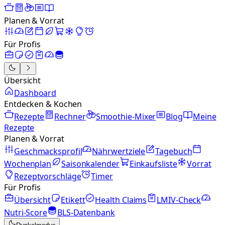
Planen & Vorrat
Für Profis
Übersicht
Dashboard
Entdecken & Kochen
Rezepte
Rechner
Smoothie-Mixer
Blog
Meine
Rezepte
Planen & Vorrat
Geschmacksprofil
Nährwertziele
Tagebuch
Wochenplan
Saisonkalender
Einkaufsliste
Vorrat
Rezeptvorschläge
Timer
Für Profis
Übersicht
Etikett
Health Claims
LMIV-Check
Nutri-Score
BLS-Datenbank