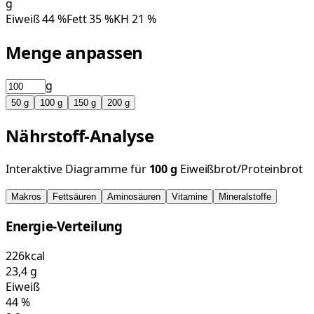
g
Eiweiß
44
%
Fett
35
%
KH
21
%
Menge anpassen
g
50
g
100
g
150
g
200
g
Nährstoff-Analyse
Interaktive Diagramme für
100
g
Eiweißbrot/Proteinbrot
Makros
Fettsäuren
Aminosäuren
Vitamine
Mineralstoffe
Energie-Verteilung
226
kcal
23,4
g
Eiweiß
44
%