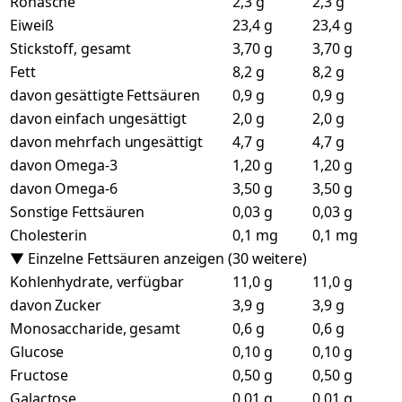
Rohasche
2,3 g
2,3 g
Eiweiß
23,4 g
23,4 g
Stickstoff, gesamt
3,70 g
3,70 g
Fett
8,2 g
8,2 g
davon gesättigte Fettsäuren
0,9 g
0,9 g
davon einfach ungesättigt
2,0 g
2,0 g
davon mehrfach ungesättigt
4,7 g
4,7 g
davon Omega-3
1,20 g
1,20 g
davon Omega-6
3,50 g
3,50 g
Sonstige Fettsäuren
0,03 g
0,03 g
Cholesterin
0,1 mg
0,1 mg
▼ Einzelne Fettsäuren anzeigen (30 weitere)
Kohlenhydrate, verfügbar
11,0 g
11,0 g
davon Zucker
3,9 g
3,9 g
Monosaccharide, gesamt
0,6 g
0,6 g
Glucose
0,10 g
0,10 g
Fructose
0,50 g
0,50 g
Galactose
0,01 g
0,01 g