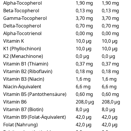
Alpha-Tocopherol
1,90 mg
1,90 mg
Beta-Tocopherol
0,13 mg
0,13 mg
Gamma-Tocopherol
3,70 mg
3,70 mg
Delta-Tocopherol
0,70 mg
0,70 mg
Alpha-Tocotrienol
0,00 mg
0,00 mg
Vitamin K
10,0 µg
10,0 µg
K1 (Phyllochinon)
10,0 µg
10,0 µg
K2 (Menachinone)
0,0 µg
0,0 µg
Vitamin B1 (Thiamin)
0,37 mg
0,37 mg
Vitamin B2 (Riboflavin)
0,18 mg
0,18 mg
Vitamin B3 (Niacin)
1,6 mg
1,6 mg
Niacin-Äquivalent
6,6 mg
6,6 mg
Vitamin B5 (Pantothensäure)
0,60 mg
0,60 mg
Vitamin B6
208,0 µg
208,0 µg
Vitamin B7 (Biotin)
8,0 µg
8,0 µg
Vitamin B9 (Folat-Äquivalent)
42,0 µg
42,0 µg
Folat (Nahrung)
42,0 µg
42,0 µg