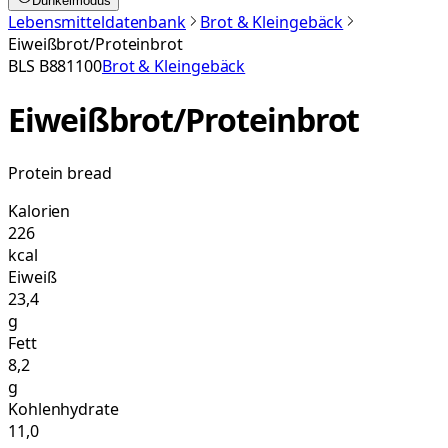
Dunkelmodus
Lebensmitteldatenbank
Brot & Kleingebäck
Eiweißbrot/Proteinbrot
BLS
B881100
Brot & Kleingebäck
Eiweißbrot/Proteinbrot
Protein bread
Kalorien
226
kcal
Eiweiß
23,4
g
Fett
8,2
g
Kohlenhydrate
11,0