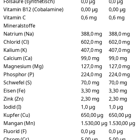
Folsäure (synthetisch)
0,0 µg
0,0 µg
Vitamin B12 (Cobalamine)
0,00 µg
0,00 µg
Vitamin C
0,6 mg
0,6 mg
Mineralstoffe
Natrium (Na)
388,0 mg
388,0 mg
Chlorid (Cl)
602,0 mg
602,0 mg
Kalium (K)
407,0 mg
407,0 mg
Calcium (Ca)
99,0 mg
99,0 mg
Magnesium (Mg)
127,0 mg
127,0 mg
Phosphor (P)
224,0 mg
224,0 mg
Schwefel (S)
70,0 mg
70,0 mg
Eisen (Fe)
3,30 mg
3,30 mg
Zink (Zn)
2,30 mg
2,30 mg
Iodid (I)
1,0 µg
1,0 µg
Kupfer (Cu)
650,00 µg
650,00 µg
Mangan (Mn)
1.530,00 µg
1.530,00 µg
Fluorid (F)
0,0 µg
0,0 µg
Chrom (Cr)
5,00 µg
5,00 µg