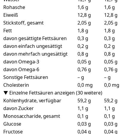
Rohasche
1,6 g
1,6 g
Eiweiß
12,8 g
12,8 g
Stickstoff, gesamt
2,05 g
2,05 g
Fett
1,8 g
1,8 g
davon gesättigte Fettsäuren
0,3 g
0,3 g
davon einfach ungesättigt
0,2 g
0,2 g
davon mehrfach ungesättigt
0,8 g
0,8 g
davon Omega-3
0,05 g
0,05 g
davon Omega-6
0,76 g
0,76 g
Sonstige Fettsäuren
– g
– g
Cholesterin
0,0 mg
0,0 mg
▼ Einzelne Fettsäuren anzeigen (30 weitere)
Kohlenhydrate, verfügbar
59,2 g
59,2 g
davon Zucker
1,1 g
1,1 g
Monosaccharide, gesamt
0,1 g
0,1 g
Glucose
0,03 g
0,03 g
Fructose
0,04 g
0,04 g