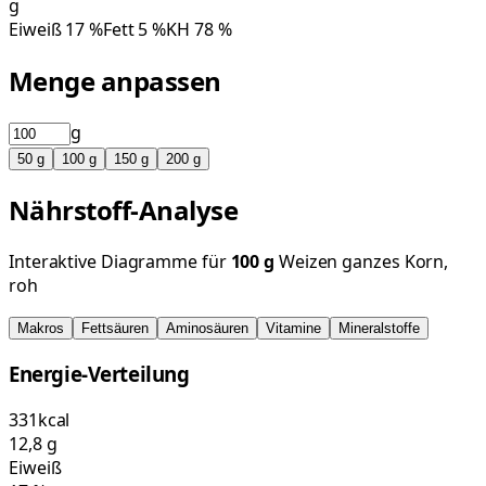
g
Eiweiß
17
%
Fett
5
%
KH
78
%
Menge anpassen
g
50
g
100
g
150
g
200
g
Nährstoff-Analyse
Interaktive Diagramme für
100
g
Weizen ganzes Korn,
roh
Makros
Fettsäuren
Aminosäuren
Vitamine
Mineralstoffe
Energie-Verteilung
331
kcal
12,8
g
Eiweiß