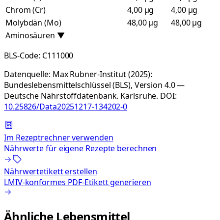
Chrom (Cr)
4,00 µg
4,00 µg
Molybdän (Mo)
48,00 µg
48,00 µg
Aminosäuren
▼
BLS-Code:
C111000
Datenquelle:
Max Rubner-Institut (2025):
Bundeslebensmittelschlüssel (BLS), Version 4.0 —
Deutsche Nährstoffdatenbank. Karlsruhe.
DOI:
10.25826/Data20251217-134202-0
Im Rezeptrechner verwenden
Nährwerte für eigene Rezepte berechnen
Nährwertetikett erstellen
LMIV-konformes PDF-Etikett generieren
Ähnliche Lebensmittel