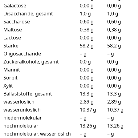
Galactose
0,00 g
0,00 g
Disaccharide, gesamt
1,0 g
1,0 g
Saccharose
0,60 g
0,60 g
Maltose
0,38 g
0,38 g
Lactose
0,00 g
0,00 g
Stärke
58,2 g
58,2 g
Oligosaccharide
– g
– g
Zuckeralkohole, gesamt
0,0 g
0,0 g
Mannit
0,00 g
0,00 g
Sorbit
0,00 g
0,00 g
Xylit
0,00 g
0,00 g
Ballaststoffe, gesamt
13,3 g
13,3 g
wasserlöslich
2,89 g
2,89 g
wasserunlöslich
10,37 g
10,37 g
niedermolekular
– g
– g
hochmolekular
13,26 g
13,26 g
hochmolekular, wasserlöslich
– g
– g