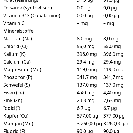
Folat (Nahrung)
91,3 µg
91,3 µg
Folsäure (synthetisch)
0,0 µg
0,0 µg
Vitamin B12 (Cobalamine)
0,00 µg
0,00 µg
Vitamin C
– mg
– mg
Mineralstoffe
Natrium (Na)
8,0 mg
8,0 mg
Chlorid (Cl)
55,0 mg
55,0 mg
Kalium (K)
396,0 mg
396,0 mg
Calcium (Ca)
29,4 mg
29,4 mg
Magnesium (Mg)
119,0 mg
119,0 mg
Phosphor (P)
341,7 mg
341,7 mg
Schwefel (S)
137,0 mg
137,0 mg
Eisen (Fe)
4,40 mg
4,40 mg
Zink (Zn)
2,63 mg
2,63 mg
Iodid (I)
6,7 µg
6,7 µg
Kupfer (Cu)
377,00 µg
377,00 µg
Mangan (Mn)
3.260,00 µg
3.260,00 µg
Fluorid (F)
90,0 µg
90,0 µg