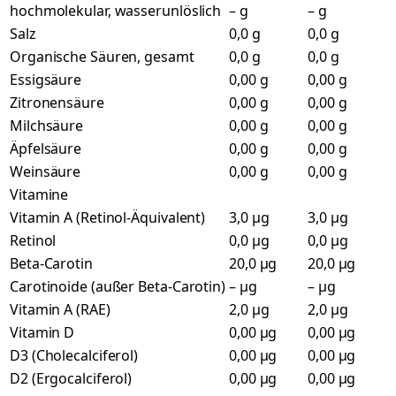
hochmolekular, wasserunlöslich
– g
– g
Salz
0,0 g
0,0 g
Organische Säuren, gesamt
0,0 g
0,0 g
Essigsäure
0,00 g
0,00 g
Zitronensäure
0,00 g
0,00 g
Milchsäure
0,00 g
0,00 g
Äpfelsäure
0,00 g
0,00 g
Weinsäure
0,00 g
0,00 g
Vitamine
Vitamin A (Retinol-Äquivalent)
3,0 µg
3,0 µg
Retinol
0,0 µg
0,0 µg
Beta-Carotin
20,0 µg
20,0 µg
Carotinoide (außer Beta-Carotin)
– µg
– µg
Vitamin A (RAE)
2,0 µg
2,0 µg
Vitamin D
0,00 µg
0,00 µg
D3 (Cholecalciferol)
0,00 µg
0,00 µg
D2 (Ergocalciferol)
0,00 µg
0,00 µg