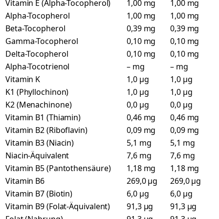
Vitamin E (Alpha-Tocopherol)
1,00 mg
1,00 mg
Alpha-Tocopherol
1,00 mg
1,00 mg
Beta-Tocopherol
0,39 mg
0,39 mg
Gamma-Tocopherol
0,10 mg
0,10 mg
Delta-Tocopherol
0,10 mg
0,10 mg
Alpha-Tocotrienol
– mg
– mg
Vitamin K
1,0 µg
1,0 µg
K1 (Phyllochinon)
1,0 µg
1,0 µg
K2 (Menachinone)
0,0 µg
0,0 µg
Vitamin B1 (Thiamin)
0,46 mg
0,46 mg
Vitamin B2 (Riboflavin)
0,09 mg
0,09 mg
Vitamin B3 (Niacin)
5,1 mg
5,1 mg
Niacin-Äquivalent
7,6 mg
7,6 mg
Vitamin B5 (Pantothensäure)
1,18 mg
1,18 mg
Vitamin B6
269,0 µg
269,0 µg
Vitamin B7 (Biotin)
6,0 µg
6,0 µg
Vitamin B9 (Folat-Äquivalent)
91,3 µg
91,3 µg