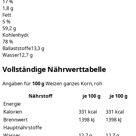
17
%
1,8
g
Fett
5
%
59,2
g
Kohlenhydr.
78
%
Ballaststoffe
13,3 g
Wasser
12,7 g
Vollständige Nährwerttabelle
Angaben für
100
g
Weizen ganzes Korn, roh
Nährstoff
je
100
g
je 100 g
Energie
Kalorien
331 kcal
331 kcal
Brennwert
1398 kJ
1398 kJ
Hauptnährstoffe
Wasser
12,7 g
12,7 g