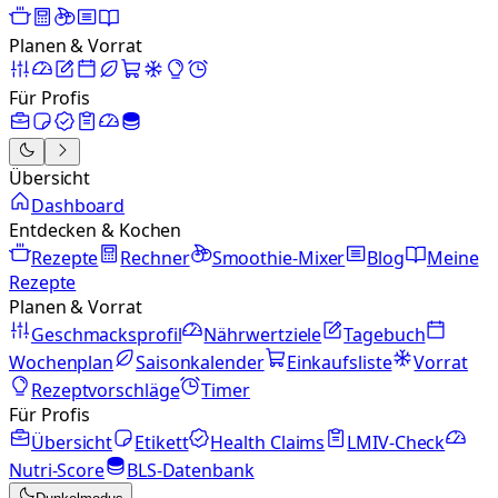
Planen & Vorrat
Für Profis
Übersicht
Dashboard
Entdecken & Kochen
Rezepte
Rechner
Smoothie-Mixer
Blog
Meine
Rezepte
Planen & Vorrat
Geschmacksprofil
Nährwertziele
Tagebuch
Wochenplan
Saisonkalender
Einkaufsliste
Vorrat
Rezeptvorschläge
Timer
Für Profis
Übersicht
Etikett
Health Claims
LMIV-Check
Nutri-Score
BLS-Datenbank