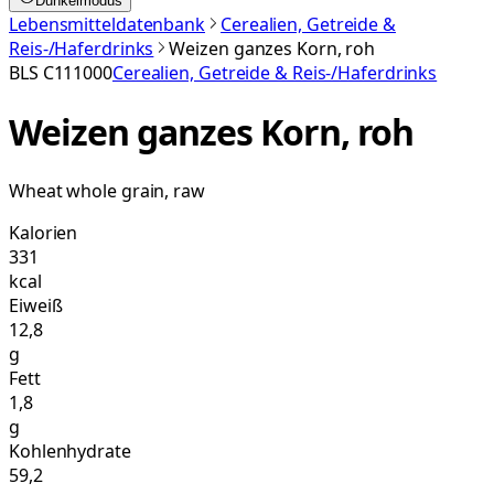
Dunkelmodus
Lebensmitteldatenbank
Cerealien, Getreide &
Reis-/Haferdrinks
Weizen ganzes Korn, roh
BLS
C111000
Cerealien, Getreide & Reis-/Haferdrinks
Weizen ganzes Korn, roh
Wheat whole grain, raw
Kalorien
331
kcal
Eiweiß
12,8
g
Fett
1,8
g
Kohlenhydrate
59,2