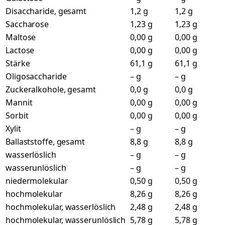
Disaccharide, gesamt
1,2 g
1,2 g
Saccharose
1,23 g
1,23 g
Maltose
0,00 g
0,00 g
Lactose
0,00 g
0,00 g
Stärke
61,1 g
61,1 g
Oligosaccharide
– g
– g
Zuckeralkohole, gesamt
0,0 g
0,0 g
Mannit
0,00 g
0,00 g
Sorbit
0,00 g
0,00 g
Xylit
– g
– g
Ballaststoffe, gesamt
8,8 g
8,8 g
wasserlöslich
– g
– g
wasserunlöslich
– g
– g
niedermolekular
0,50 g
0,50 g
hochmolekular
8,26 g
8,26 g
hochmolekular, wasserlöslich
2,48 g
2,48 g
hochmolekular, wasserunlöslich
5,78 g
5,78 g