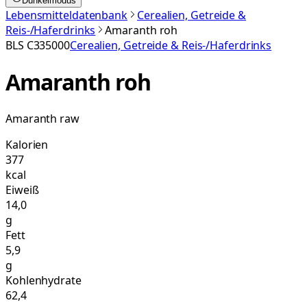
Dunkelmodus
Lebensmitteldatenbank
Cerealien, Getreide &
Reis-/Haferdrinks
Amaranth roh
BLS
C335000
Cerealien, Getreide & Reis-/Haferdrinks
Amaranth roh
Amaranth raw
Kalorien
377
kcal
Eiweiß
14,0
g
Fett
5,9
g
Kohlenhydrate
62,4