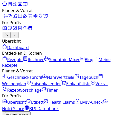
Planen & Vorrat
Für Profis
Übersicht
Dashboard
Entdecken & Kochen
Rezepte
Rechner
Smoothie-Mixer
Blog
Meine
Rezepte
Planen & Vorrat
Geschmacksprofil
Nährwertziele
Tagebuch
Wochenplan
Saisonkalender
Einkaufsliste
Vorrat
Rezeptvorschläge
Timer
Für Profis
Übersicht
Etikett
Health Claims
LMIV-Check
Nutri-Score
BLS-Datenbank