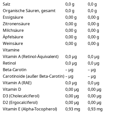
Salz
0,0 g
0,0 g
Organische Säuren, gesamt
0,0 g
0,0 g
Essigsäure
0,00 g
0,00 g
Zitronensäure
0,00 g
0,00 g
Milchsäure
0,00 g
0,00 g
Äpfelsäure
0,00 g
0,00 g
Weinsäure
0,00 g
0,00 g
Vitamine
Vitamin A (Retinol-Äquivalent)
0,0 µg
0,0 µg
Retinol
0,0 µg
0,0 µg
Beta-Carotin
– µg
– µg
Carotinoide (außer Beta-Carotin)
– µg
– µg
Vitamin A (RAE)
0,0 µg
0,0 µg
Vitamin D
0,00 µg
0,00 µg
D3 (Cholecalciferol)
0,00 µg
0,00 µg
D2 (Ergocalciferol)
0,00 µg
0,00 µg
Vitamin E (Alpha-Tocopherol)
0,93 mg
0,93 mg