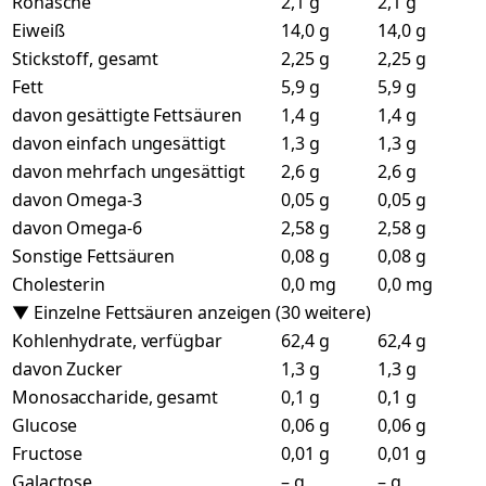
Rohasche
2,1 g
2,1 g
Eiweiß
14,0 g
14,0 g
Stickstoff, gesamt
2,25 g
2,25 g
Fett
5,9 g
5,9 g
davon gesättigte Fettsäuren
1,4 g
1,4 g
davon einfach ungesättigt
1,3 g
1,3 g
davon mehrfach ungesättigt
2,6 g
2,6 g
davon Omega-3
0,05 g
0,05 g
davon Omega-6
2,58 g
2,58 g
Sonstige Fettsäuren
0,08 g
0,08 g
Cholesterin
0,0 mg
0,0 mg
▼ Einzelne Fettsäuren anzeigen (30 weitere)
Kohlenhydrate, verfügbar
62,4 g
62,4 g
davon Zucker
1,3 g
1,3 g
Monosaccharide, gesamt
0,1 g
0,1 g
Glucose
0,06 g
0,06 g
Fructose
0,01 g
0,01 g
Galactose
– g
– g