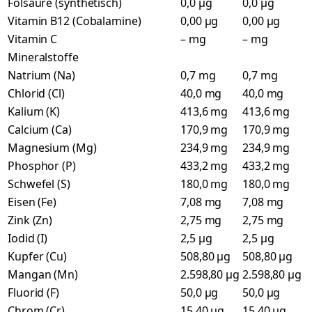
Folsäure (synthetisch)
0,0 µg
0,0 µg
Vitamin B12 (Cobalamine)
0,00 µg
0,00 µg
Vitamin C
– mg
– mg
Mineralstoffe
Natrium (Na)
0,7 mg
0,7 mg
Chlorid (Cl)
40,0 mg
40,0 mg
Kalium (K)
413,6 mg
413,6 mg
Calcium (Ca)
170,9 mg
170,9 mg
Magnesium (Mg)
234,9 mg
234,9 mg
Phosphor (P)
433,2 mg
433,2 mg
Schwefel (S)
180,0 mg
180,0 mg
Eisen (Fe)
7,08 mg
7,08 mg
Zink (Zn)
2,75 mg
2,75 mg
Iodid (I)
2,5 µg
2,5 µg
Kupfer (Cu)
508,80 µg
508,80 µg
Mangan (Mn)
2.598,80 µg
2.598,80 µg
Fluorid (F)
50,0 µg
50,0 µg
Chrom (Cr)
15,40 µg
15,40 µg