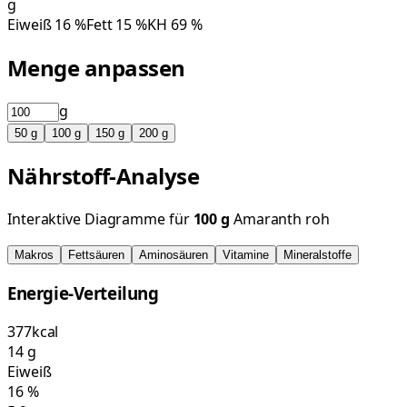
g
Eiweiß
16
%
Fett
15
%
KH
69
%
Menge anpassen
g
50
g
100
g
150
g
200
g
Nährstoff-Analyse
Interaktive Diagramme für
100
g
Amaranth roh
Makros
Fettsäuren
Aminosäuren
Vitamine
Mineralstoffe
Energie-Verteilung
377
kcal
14
g
Eiweiß
16
%