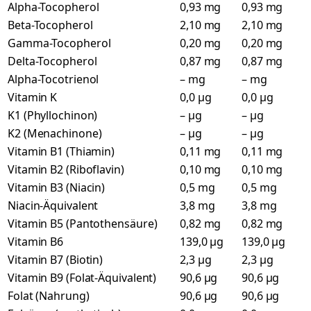
Alpha-Tocopherol
0,93 mg
0,93 mg
Beta-Tocopherol
2,10 mg
2,10 mg
Gamma-Tocopherol
0,20 mg
0,20 mg
Delta-Tocopherol
0,87 mg
0,87 mg
Alpha-Tocotrienol
– mg
– mg
Vitamin K
0,0 µg
0,0 µg
K1 (Phyllochinon)
– µg
– µg
K2 (Menachinone)
– µg
– µg
Vitamin B1 (Thiamin)
0,11 mg
0,11 mg
Vitamin B2 (Riboflavin)
0,10 mg
0,10 mg
Vitamin B3 (Niacin)
0,5 mg
0,5 mg
Niacin-Äquivalent
3,8 mg
3,8 mg
Vitamin B5 (Pantothensäure)
0,82 mg
0,82 mg
Vitamin B6
139,0 µg
139,0 µg
Vitamin B7 (Biotin)
2,3 µg
2,3 µg
Vitamin B9 (Folat-Äquivalent)
90,6 µg
90,6 µg
Folat (Nahrung)
90,6 µg
90,6 µg