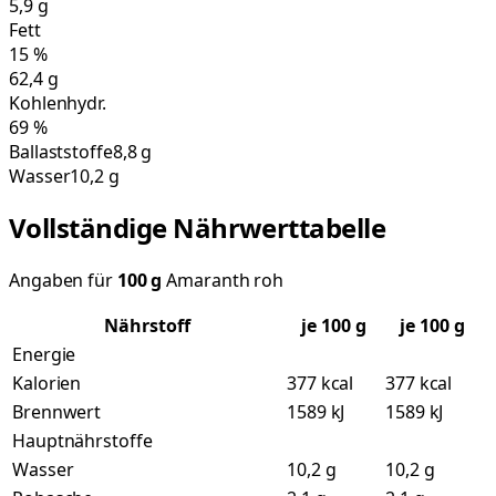
5,9
g
Fett
15
%
62,4
g
Kohlenhydr.
69
%
Ballaststoffe
8,8 g
Wasser
10,2 g
Vollständige Nährwerttabelle
Angaben für
100
g
Amaranth roh
Nährstoff
je
100
g
je 100 g
Energie
Kalorien
377 kcal
377 kcal
Brennwert
1589 kJ
1589 kJ
Hauptnährstoffe
Wasser
10,2 g
10,2 g