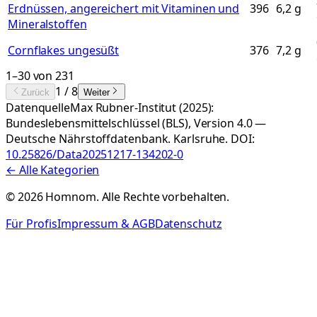
Erdnüssen, angereichert mit Vitaminen und
396
6,2
g
Mineralstoffen
Cornflakes ungesüßt
376
7,2
g
1
–
30
von
231
1
/
8
Zurück
Weiter
Datenquelle
Max Rubner-Institut (2025):
Bundeslebensmittelschlüssel (BLS), Version 4.0 —
Deutsche Nährstoffdatenbank. Karlsruhe.
DOI:
10.25826/Data20251217-134202-0
← Alle Kategorien
©
2026
Homnom. Alle Rechte vorbehalten.
Für Profis
Impressum & AGB
Datenschutz