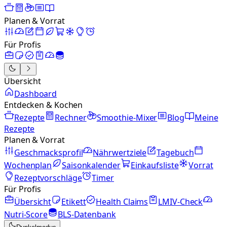
Planen & Vorrat
Für Profis
Übersicht
Dashboard
Entdecken & Kochen
Rezepte
Rechner
Smoothie-Mixer
Blog
Meine
Rezepte
Planen & Vorrat
Geschmacksprofil
Nährwertziele
Tagebuch
Wochenplan
Saisonkalender
Einkaufsliste
Vorrat
Rezeptvorschläge
Timer
Für Profis
Übersicht
Etikett
Health Claims
LMIV-Check
Nutri-Score
BLS-Datenbank