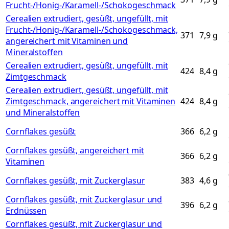
Frucht-/Honig-/Karamell-/Schokogeschmack
Cerealien extrudiert, gesüßt, ungefüllt, mit
Frucht-/Honig-/Karamell-/Schokogeschmack,
371
7,9
g
angereichert mit Vitaminen und
Mineralstoffen
Cerealien extrudiert, gesüßt, ungefüllt, mit
424
8,4
g
Zimtgeschmack
Cerealien extrudiert, gesüßt, ungefüllt, mit
Zimtgeschmack, angereichert mit Vitaminen
424
8,4
g
und Mineralstoffen
Cornflakes gesüßt
366
6,2
g
Cornflakes gesüßt, angereichert mit
366
6,2
g
Vitaminen
Cornflakes gesüßt, mit Zuckerglasur
383
4,6
g
Cornflakes gesüßt, mit Zuckerglasur und
396
6,2
g
Erdnüssen
Cornflakes gesüßt, mit Zuckerglasur und