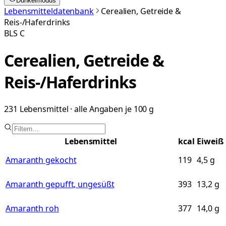
Dunkelmodus
Lebensmitteldatenbank
Cerealien, Getreide &
Reis-/Haferdrinks
BLS
C
Cerealien, Getreide &
Reis-/Haferdrinks
231 Lebensmittel
· alle Angaben je 100 g
Lebensmittel
kcal
Eiweiß
Amaranth gekocht
119
4,5
g
Amaranth gepufft, ungesüßt
393
13,2
g
Amaranth roh
377
14,0
g