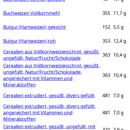
Buchweizen Vollkornmehl
355
11,7
g
Bulgur (Hartweizen) gekocht
152
5,5
g
Bulgur (Hartweizen) roh
353
12,4
g
Cerealien aus Vollkornweizenschrot, gesüßt,
363
10,4
g
ungefüllt, Natur/Frucht/Schokolade
Cerealien aus Vollkornweizenschrot, gesüßt,
ungefüllt, Natur/Frucht/Schokolade,
363
10,4
g
angereichert mit Vitaminen und
Mineralstoffen
Cerealien extrudiert, gesüßt, divers gefüllt
481
7,0
g
Cerealien extrudiert, gesüßt, divers gefüllt,
angereichert mit Vitaminen und
481
7,0
g
Mineralstoffen
Cerealien extrudiert, gesüßt, ungefüllt, mit
371
7,9
g