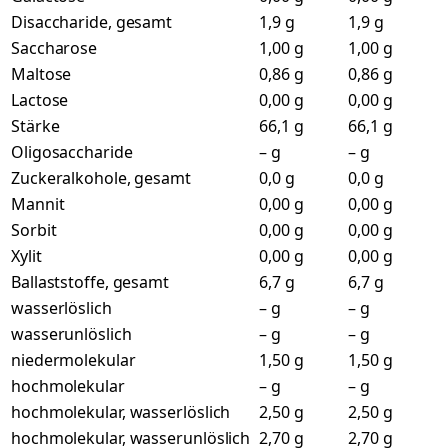
Disaccharide, gesamt
1,9 g
1,9 g
Saccharose
1,00 g
1,00 g
Maltose
0,86 g
0,86 g
Lactose
0,00 g
0,00 g
Stärke
66,1 g
66,1 g
Oligosaccharide
– g
– g
Zuckeralkohole, gesamt
0,0 g
0,0 g
Mannit
0,00 g
0,00 g
Sorbit
0,00 g
0,00 g
Xylit
0,00 g
0,00 g
Ballaststoffe, gesamt
6,7 g
6,7 g
wasserlöslich
– g
– g
wasserunlöslich
– g
– g
niedermolekular
1,50 g
1,50 g
hochmolekular
– g
– g
hochmolekular, wasserlöslich
2,50 g
2,50 g
hochmolekular, wasserunlöslich
2,70 g
2,70 g