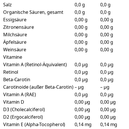
Salz
0,0 g
0,0 g
Organische Säuren, gesamt
0,0 g
0,0 g
Essigsäure
0,00 g
0,00 g
Zitronensäure
0,00 g
0,00 g
Milchsäure
0,00 g
0,00 g
Äpfelsäure
0,00 g
0,00 g
Weinsäure
0,00 g
0,00 g
Vitamine
Vitamin A (Retinol-Äquivalent)
0,0 µg
0,0 µg
Retinol
0,0 µg
0,0 µg
Beta-Carotin
0,0 µg
0,0 µg
Carotinoide (außer Beta-Carotin)
– µg
– µg
Vitamin A (RAE)
0,0 µg
0,0 µg
Vitamin D
0,00 µg
0,00 µg
D3 (Cholecalciferol)
0,00 µg
0,00 µg
D2 (Ergocalciferol)
0,00 µg
0,00 µg
Vitamin E (Alpha-Tocopherol)
0,14 mg
0,14 mg