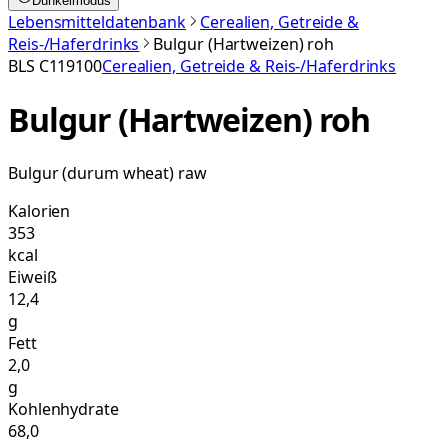
Dunkelmodus
Lebensmitteldatenbank
Cerealien, Getreide &
Reis-/Haferdrinks
Bulgur (Hartweizen) roh
BLS
C119100
Cerealien, Getreide & Reis-/Haferdrinks
Bulgur (Hartweizen) roh
Bulgur (durum wheat) raw
Kalorien
353
kcal
Eiweiß
12,4
g
Fett
2,0
g
Kohlenhydrate
68,0