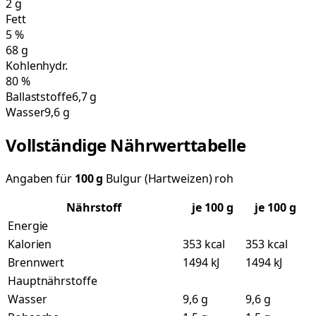
2
g
Fett
5
%
68
g
Kohlenhydr.
80
%
Ballaststoffe
6,7 g
Wasser
9,6 g
Vollständige Nährwerttabelle
Angaben für
100
g
Bulgur (Hartweizen) roh
Nährstoff
je
100
g
je 100 g
Energie
Kalorien
353 kcal
353 kcal
Brennwert
1494 kJ
1494 kJ
Hauptnährstoffe
Wasser
9,6 g
9,6 g