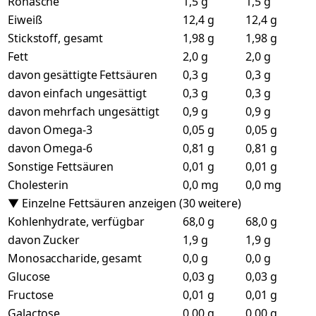
Rohasche
1,5 g
1,5 g
Eiweiß
12,4 g
12,4 g
Stickstoff, gesamt
1,98 g
1,98 g
Fett
2,0 g
2,0 g
davon gesättigte Fettsäuren
0,3 g
0,3 g
davon einfach ungesättigt
0,3 g
0,3 g
davon mehrfach ungesättigt
0,9 g
0,9 g
davon Omega-3
0,05 g
0,05 g
davon Omega-6
0,81 g
0,81 g
Sonstige Fettsäuren
0,01 g
0,01 g
Cholesterin
0,0 mg
0,0 mg
▼ Einzelne Fettsäuren anzeigen (30 weitere)
Kohlenhydrate, verfügbar
68,0 g
68,0 g
davon Zucker
1,9 g
1,9 g
Monosaccharide, gesamt
0,0 g
0,0 g
Glucose
0,03 g
0,03 g
Fructose
0,01 g
0,01 g
Galactose
0,00 g
0,00 g