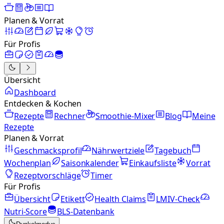
Planen & Vorrat
Für Profis
Übersicht
Dashboard
Entdecken & Kochen
Rezepte
Rechner
Smoothie-Mixer
Blog
Meine
Rezepte
Planen & Vorrat
Geschmacksprofil
Nährwertziele
Tagebuch
Wochenplan
Saisonkalender
Einkaufsliste
Vorrat
Rezeptvorschläge
Timer
Für Profis
Übersicht
Etikett
Health Claims
LMIV-Check
Nutri-Score
BLS-Datenbank