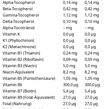
Alpha-Tocopherol
0,14 mg
0,14 mg
Beta-Tocopherol
0,42 mg
0,42 mg
Gamma-Tocopherol
1,12 mg
1,12 mg
Delta-Tocopherol
0,10 mg
0,10 mg
Alpha-Tocotrienol
– mg
– mg
Vitamin K
0,0 µg
0,0 µg
K1 (Phyllochinon)
0,0 µg
0,0 µg
K2 (Menachinone)
0,0 µg
0,0 µg
Vitamin B1 (Thiamin)
0,24 mg
0,24 mg
Vitamin B2 (Riboflavin)
0,09 mg
0,09 mg
Vitamin B3 (Niacin)
5,0 mg
5,0 mg
Niacin-Äquivalent
8,2 mg
8,2 mg
Vitamin B5 (Pantothensäure)
1,05 mg
1,05 mg
Vitamin B6
300,0 µg
300,0 µg
Vitamin B7 (Biotin)
5,4 µg
5,4 µg
Vitamin B9 (Folat-Äquivalent)
27,0 µg
27,0 µg
Folat (Nahrung)
27,0 µg
27,0 µg