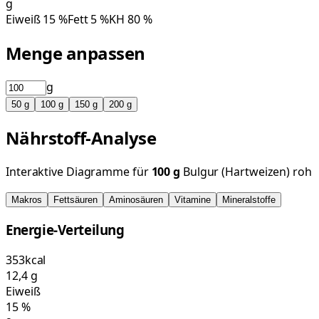
g
Eiweiß
15
%
Fett
5
%
KH
80
%
Menge anpassen
g
50
g
100
g
150
g
200
g
Nährstoff-Analyse
Interaktive Diagramme für
100
g
Bulgur (Hartweizen) roh
Makros
Fettsäuren
Aminosäuren
Vitamine
Mineralstoffe
Energie-Verteilung
353
kcal
12,4
g
Eiweiß
15
%