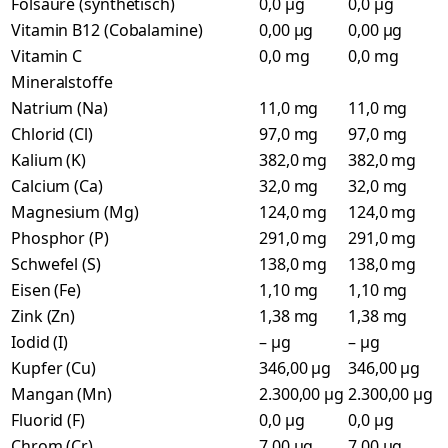
Folsäure (synthetisch)
0,0 µg
0,0 µg
Vitamin B12 (Cobalamine)
0,00 µg
0,00 µg
Vitamin C
0,0 mg
0,0 mg
Mineralstoffe
Natrium (Na)
11,0 mg
11,0 mg
Chlorid (Cl)
97,0 mg
97,0 mg
Kalium (K)
382,0 mg
382,0 mg
Calcium (Ca)
32,0 mg
32,0 mg
Magnesium (Mg)
124,0 mg
124,0 mg
Phosphor (P)
291,0 mg
291,0 mg
Schwefel (S)
138,0 mg
138,0 mg
Eisen (Fe)
1,10 mg
1,10 mg
Zink (Zn)
1,38 mg
1,38 mg
Iodid (I)
– µg
– µg
Kupfer (Cu)
346,00 µg
346,00 µg
Mangan (Mn)
2.300,00 µg
2.300,00 µg
Fluorid (F)
0,0 µg
0,0 µg
Chrom (Cr)
7,00 µg
7,00 µg