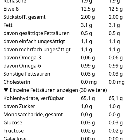
Rohasche
1,9 g
1,9 g
Eiweiß
12,5 g
12,5 g
Stickstoff, gesamt
2,00 g
2,00 g
Fett
3,1 g
3,1 g
davon gesättigte Fettsäuren
0,5 g
0,5 g
davon einfach ungesättigt
1,1 g
1,1 g
davon mehrfach ungesättigt
1,1 g
1,1 g
davon Omega-3
0,06 g
0,06 g
davon Omega-6
0,99 g
0,99 g
Sonstige Fettsäuren
0,03 g
0,03 g
Cholesterin
0,0 mg
0,0 mg
▼ Einzelne Fettsäuren anzeigen (30 weitere)
Kohlenhydrate, verfügbar
65,1 g
65,1 g
davon Zucker
1,0 g
1,0 g
Monosaccharide, gesamt
0,0 g
0,0 g
Glucose
0,03 g
0,03 g
Fructose
0,02 g
0,02 g
Galactose
0,00 g
0,00 g