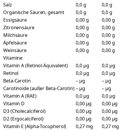
Salz
0,0 g
0,0 g
Organische Säuren, gesamt
0,0 g
0,0 g
Essigsäure
0,00 g
0,00 g
Zitronensäure
0,00 g
0,00 g
Milchsäure
0,00 g
0,00 g
Äpfelsäure
0,00 g
0,00 g
Weinsäure
0,00 g
0,00 g
Vitamine
Vitamin A (Retinol-Äquivalent)
0,0 µg
0,0 µg
Retinol
0,0 µg
0,0 µg
Beta-Carotin
– µg
– µg
Carotinoide (außer Beta-Carotin)
– µg
– µg
Vitamin A (RAE)
0,0 µg
0,0 µg
Vitamin D
0,00 µg
0,00 µg
D3 (Cholecalciferol)
0,00 µg
0,00 µg
D2 (Ergocalciferol)
0,00 µg
0,00 µg
Vitamin E (Alpha-Tocopherol)
0,27 mg
0,27 mg