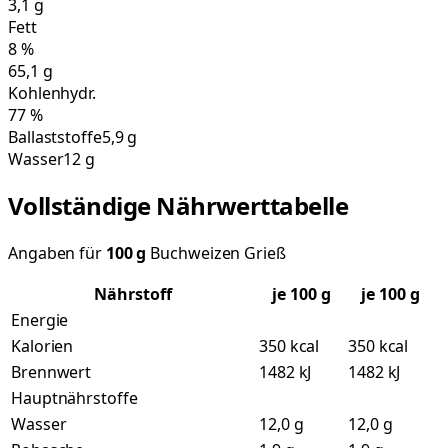
3,1
g
Fett
8
%
65,1
g
Kohlenhydr.
77
%
Ballaststoffe
5,9 g
Wasser
12 g
Vollständige Nährwerttabelle
Angaben für
100
g
Buchweizen Grieß
Nährstoff
je
100
g
je 100 g
Energie
Kalorien
350 kcal
350 kcal
Brennwert
1482 kJ
1482 kJ
Hauptnährstoffe
Wasser
12,0 g
12,0 g