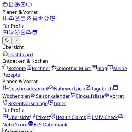
Planen & Vorrat
Für Profis
Übersicht
Dashboard
Entdecken & Kochen
Rezepte
Rechner
Smoothie-Mixer
Blog
Meine
Rezepte
Planen & Vorrat
Geschmacksprofil
Nährwertziele
Tagebuch
Wochenplan
Saisonkalender
Einkaufsliste
Vorrat
Rezeptvorschläge
Timer
Für Profis
Übersicht
Etikett
Health Claims
LMIV-Check
Nutri-Score
BLS-Datenbank