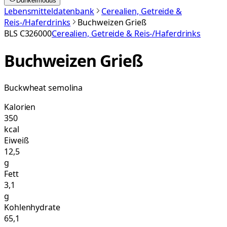
Dunkelmodus
Lebensmitteldatenbank
Cerealien, Getreide &
Reis-/Haferdrinks
Buchweizen Grieß
BLS
C326000
Cerealien, Getreide & Reis-/Haferdrinks
Buchweizen Grieß
Buckwheat semolina
Kalorien
350
kcal
Eiweiß
12,5
g
Fett
3,1
g
Kohlenhydrate
65,1