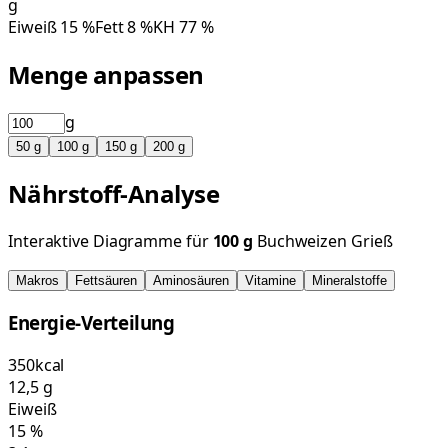
g
Eiweiß
15
%
Fett
8
%
KH
77
%
Menge anpassen
g
50
g
100
g
150
g
200
g
Nährstoff-Analyse
Interaktive Diagramme für
100
g
Buchweizen Grieß
Makros
Fettsäuren
Aminosäuren
Vitamine
Mineralstoffe
Energie-Verteilung
350
kcal
12,5
g
Eiweiß
15
%