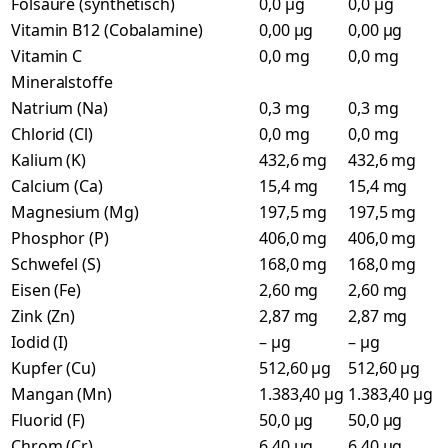
Folsäure (synthetisch)
0,0 µg
0,0 µg
Vitamin B12 (Cobalamine)
0,00 µg
0,00 µg
Vitamin C
0,0 mg
0,0 mg
Mineralstoffe
Natrium (Na)
0,3 mg
0,3 mg
Chlorid (Cl)
0,0 mg
0,0 mg
Kalium (K)
432,6 mg
432,6 mg
Calcium (Ca)
15,4 mg
15,4 mg
Magnesium (Mg)
197,5 mg
197,5 mg
Phosphor (P)
406,0 mg
406,0 mg
Schwefel (S)
168,0 mg
168,0 mg
Eisen (Fe)
2,60 mg
2,60 mg
Zink (Zn)
2,87 mg
2,87 mg
Iodid (I)
– µg
– µg
Kupfer (Cu)
512,60 µg
512,60 µg
Mangan (Mn)
1.383,40 µg
1.383,40 µg
Fluorid (F)
50,0 µg
50,0 µg
Chrom (Cr)
6,40 µg
6,40 µg