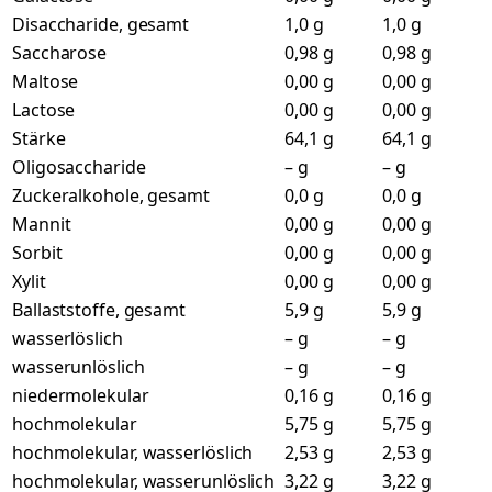
Disaccharide, gesamt
1,0 g
1,0 g
Saccharose
0,98 g
0,98 g
Maltose
0,00 g
0,00 g
Lactose
0,00 g
0,00 g
Stärke
64,1 g
64,1 g
Oligosaccharide
– g
– g
Zuckeralkohole, gesamt
0,0 g
0,0 g
Mannit
0,00 g
0,00 g
Sorbit
0,00 g
0,00 g
Xylit
0,00 g
0,00 g
Ballaststoffe, gesamt
5,9 g
5,9 g
wasserlöslich
– g
– g
wasserunlöslich
– g
– g
niedermolekular
0,16 g
0,16 g
hochmolekular
5,75 g
5,75 g
hochmolekular, wasserlöslich
2,53 g
2,53 g
hochmolekular, wasserunlöslich
3,22 g
3,22 g