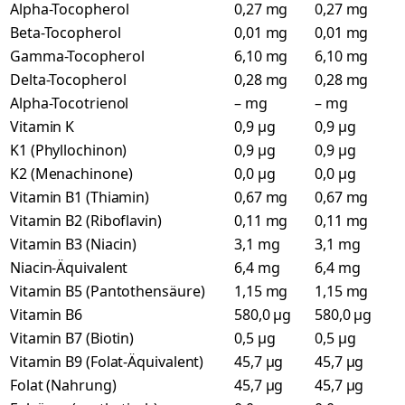
Alpha-Tocopherol
0,27 mg
0,27 mg
Beta-Tocopherol
0,01 mg
0,01 mg
Gamma-Tocopherol
6,10 mg
6,10 mg
Delta-Tocopherol
0,28 mg
0,28 mg
Alpha-Tocotrienol
– mg
– mg
Vitamin K
0,9 µg
0,9 µg
K1 (Phyllochinon)
0,9 µg
0,9 µg
K2 (Menachinone)
0,0 µg
0,0 µg
Vitamin B1 (Thiamin)
0,67 mg
0,67 mg
Vitamin B2 (Riboflavin)
0,11 mg
0,11 mg
Vitamin B3 (Niacin)
3,1 mg
3,1 mg
Niacin-Äquivalent
6,4 mg
6,4 mg
Vitamin B5 (Pantothensäure)
1,15 mg
1,15 mg
Vitamin B6
580,0 µg
580,0 µg
Vitamin B7 (Biotin)
0,5 µg
0,5 µg
Vitamin B9 (Folat-Äquivalent)
45,7 µg
45,7 µg
Folat (Nahrung)
45,7 µg
45,7 µg