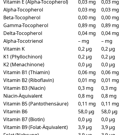
Vitamin E (Alpha-Tocopherol)
0,03 mg
0,03 mg
Alpha-Tocopherol
0,03 mg
0,03 mg
Beta-Tocopherol
0,00 mg
0,00 mg
Gamma-Tocopherol
0,89 mg
0,89 mg
Delta-Tocopherol
0,04 mg
0,04 mg
Alpha-Tocotrienol
– mg
– mg
Vitamin K
0,2 µg
0,2 µg
K1 (Phyllochinon)
0,2 µg
0,2 µg
K2 (Menachinone)
0,0 µg
0,0 µg
Vitamin B1 (Thiamin)
0,06 mg
0,06 mg
Vitamin B2 (Riboflavin)
0,01 mg
0,01 mg
Vitamin B3 (Niacin)
0,3 mg
0,3 mg
Niacin-Äquivalent
0,8 mg
0,8 mg
Vitamin B5 (Pantothensäure)
0,11 mg
0,11 mg
Vitamin B6
58,0 µg
58,0 µg
Vitamin B7 (Biotin)
0,0 µg
0,0 µg
Vitamin B9 (Folat-Äquivalent)
3,9 µg
3,9 µg