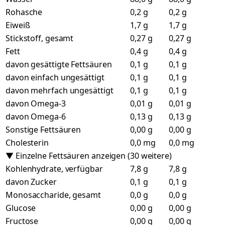
Rohasche
0,2 g
0,2 g
Eiweiß
1,7 g
1,7 g
Stickstoff, gesamt
0,27 g
0,27 g
Fett
0,4 g
0,4 g
davon gesättigte Fettsäuren
0,1 g
0,1 g
davon einfach ungesättigt
0,1 g
0,1 g
davon mehrfach ungesättigt
0,1 g
0,1 g
davon Omega-3
0,01 g
0,01 g
davon Omega-6
0,13 g
0,13 g
Sonstige Fettsäuren
0,00 g
0,00 g
Cholesterin
0,0 mg
0,0 mg
▼ Einzelne Fettsäuren anzeigen (30 weitere)
Kohlenhydrate, verfügbar
7,8 g
7,8 g
davon Zucker
0,1 g
0,1 g
Monosaccharide, gesamt
0,0 g
0,0 g
Glucose
0,00 g
0,00 g
Fructose
0,00 g
0,00 g