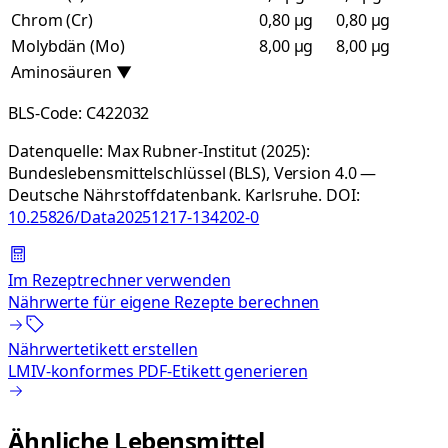
Chrom (Cr)
0,80 µg
0,80 µg
Molybdän (Mo)
8,00 µg
8,00 µg
Aminosäuren
▼
BLS-Code:
C422032
Datenquelle:
Max Rubner-Institut (2025):
Bundeslebensmittelschlüssel (BLS), Version 4.0 —
Deutsche Nährstoffdatenbank. Karlsruhe.
DOI:
10.25826/Data20251217-134202-0
Im Rezeptrechner verwenden
Nährwerte für eigene Rezepte berechnen
Nährwertetikett erstellen
LMIV-konformes PDF-Etikett generieren
Ähnliche Lebensmittel