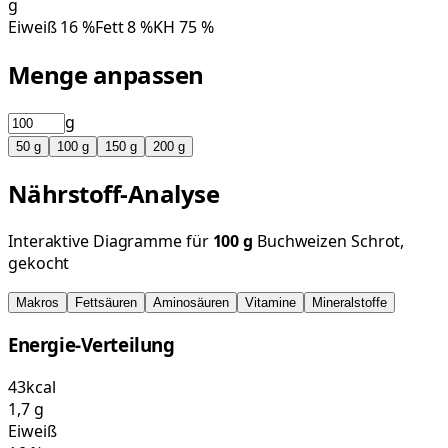
g
Eiweiß
16
%
Fett
8
%
KH
75
%
Menge anpassen
g
50
g
100
g
150
g
200
g
Nährstoff-Analyse
Interaktive Diagramme für
100
g
Buchweizen Schrot,
gekocht
Makros
Fettsäuren
Aminosäuren
Vitamine
Mineralstoffe
Energie-Verteilung
43
kcal
1,7
g
Eiweiß