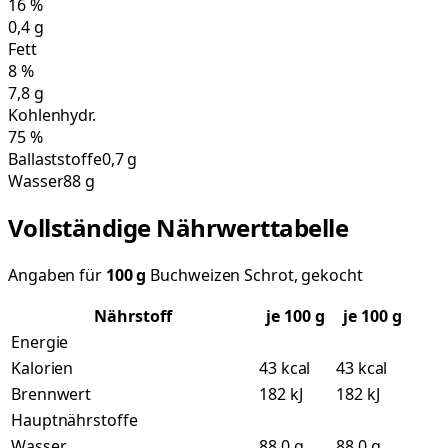
16
%
0,4
g
Fett
8
%
7,8
g
Kohlenhydr.
75
%
Ballaststoffe
0,7 g
Wasser
88 g
Vollständige Nährwerttabelle
Angaben für
100
g
Buchweizen Schrot, gekocht
Nährstoff
je
100
g
je 100 g
Energie
Kalorien
43 kcal
43 kcal
Brennwert
182 kJ
182 kJ
Hauptnährstoffe
Wasser
88,0 g
88,0 g