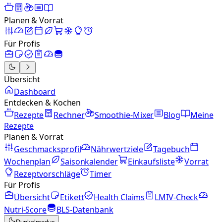
Planen & Vorrat
Für Profis
Übersicht
Dashboard
Entdecken & Kochen
Rezepte
Rechner
Smoothie-Mixer
Blog
Meine
Rezepte
Planen & Vorrat
Geschmacksprofil
Nährwertziele
Tagebuch
Wochenplan
Saisonkalender
Einkaufsliste
Vorrat
Rezeptvorschläge
Timer
Für Profis
Übersicht
Etikett
Health Claims
LMIV-Check
Nutri-Score
BLS-Datenbank