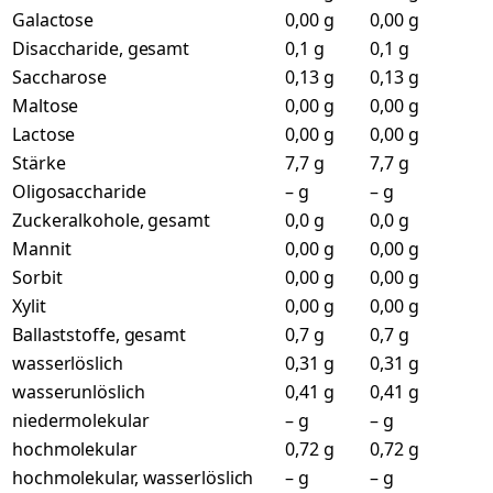
Galactose
0,00 g
0,00 g
Disaccharide, gesamt
0,1 g
0,1 g
Saccharose
0,13 g
0,13 g
Maltose
0,00 g
0,00 g
Lactose
0,00 g
0,00 g
Stärke
7,7 g
7,7 g
Oligosaccharide
– g
– g
Zuckeralkohole, gesamt
0,0 g
0,0 g
Mannit
0,00 g
0,00 g
Sorbit
0,00 g
0,00 g
Xylit
0,00 g
0,00 g
Ballaststoffe, gesamt
0,7 g
0,7 g
wasserlöslich
0,31 g
0,31 g
wasserunlöslich
0,41 g
0,41 g
niedermolekular
– g
– g
hochmolekular
0,72 g
0,72 g
hochmolekular, wasserlöslich
– g
– g