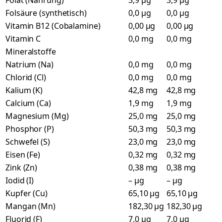
Folat (Nahrung)
3,9 µg
3,9 µg
Folsäure (synthetisch)
0,0 µg
0,0 µg
Vitamin B12 (Cobalamine)
0,00 µg
0,00 µg
Vitamin C
0,0 mg
0,0 mg
Mineralstoffe
Natrium (Na)
0,0 mg
0,0 mg
Chlorid (Cl)
0,0 mg
0,0 mg
Kalium (K)
42,8 mg
42,8 mg
Calcium (Ca)
1,9 mg
1,9 mg
Magnesium (Mg)
25,0 mg
25,0 mg
Phosphor (P)
50,3 mg
50,3 mg
Schwefel (S)
23,0 mg
23,0 mg
Eisen (Fe)
0,32 mg
0,32 mg
Zink (Zn)
0,38 mg
0,38 mg
Iodid (I)
– µg
– µg
Kupfer (Cu)
65,10 µg
65,10 µg
Mangan (Mn)
182,30 µg
182,30 µg
Fluorid (F)
7,0 µg
7,0 µg