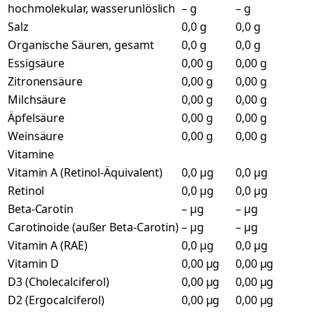
hochmolekular, wasserunlöslich
– g
– g
Salz
0,0 g
0,0 g
Organische Säuren, gesamt
0,0 g
0,0 g
Essigsäure
0,00 g
0,00 g
Zitronensäure
0,00 g
0,00 g
Milchsäure
0,00 g
0,00 g
Äpfelsäure
0,00 g
0,00 g
Weinsäure
0,00 g
0,00 g
Vitamine
Vitamin A (Retinol-Äquivalent)
0,0 µg
0,0 µg
Retinol
0,0 µg
0,0 µg
Beta-Carotin
– µg
– µg
Carotinoide (außer Beta-Carotin)
– µg
– µg
Vitamin A (RAE)
0,0 µg
0,0 µg
Vitamin D
0,00 µg
0,00 µg
D3 (Cholecalciferol)
0,00 µg
0,00 µg
D2 (Ergocalciferol)
0,00 µg
0,00 µg