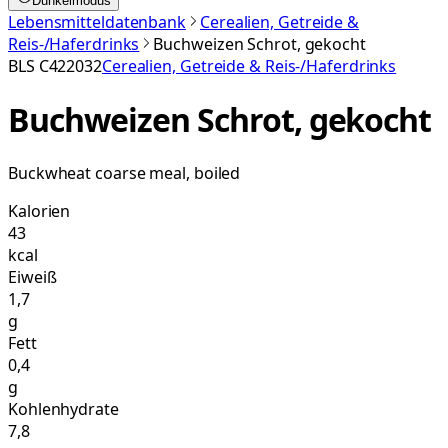
Dunkelmodus
Lebensmitteldatenbank
Cerealien, Getreide &
Reis-/Haferdrinks
Buchweizen Schrot, gekocht
BLS
C422032
Cerealien, Getreide & Reis-/Haferdrinks
Buchweizen Schrot, gekocht
Buckwheat coarse meal, boiled
Kalorien
43
kcal
Eiweiß
1,7
g
Fett
0,4
g
Kohlenhydrate
7,8