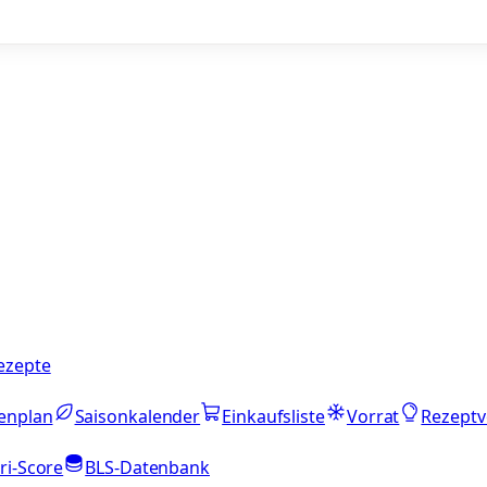
ezepte
enplan
Saisonkalender
Einkaufsliste
Vorrat
Rezeptv
ri-Score
BLS-Datenbank