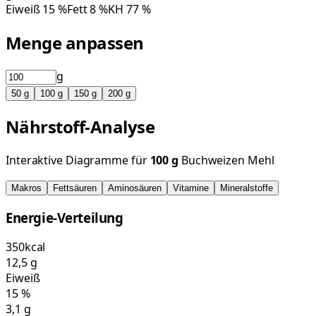
Eiweiß
15
%
Fett
8
%
KH
77
%
Menge anpassen
g
50
g
100
g
150
g
200
g
Nährstoff-Analyse
Interaktive Diagramme für
100
g
Buchweizen Mehl
Makros
Fettsäuren
Aminosäuren
Vitamine
Mineralstoffe
Energie-Verteilung
350
kcal
12,5
g
Eiweiß
15
%
3,1
g