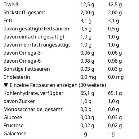
Eiweiß
12,5 g
12,5 g
Stickstoff, gesamt
2,00 g
2,00 g
Fett
3,1 g
3,1 g
davon gesättigte Fettsäuren
0,5 g
0,5 g
davon einfach ungesättigt
1,0 g
1,0 g
davon mehrfach ungesättigt
1,0 g
1,0 g
davon Omega-3
0,06 g
0,06 g
davon Omega-6
0,98 g
0,98 g
Sonstige Fettsäuren
0,03 g
0,03 g
Cholesterin
0,0 mg
0,0 mg
▼ Einzelne Fettsäuren anzeigen (30 weitere)
Kohlenhydrate, verfügbar
65,1 g
65,1 g
davon Zucker
1,0 g
1,0 g
Monosaccharide, gesamt
0,0 g
0,0 g
Glucose
0,03 g
0,03 g
Fructose
0,02 g
0,02 g
Galactose
– g
– g