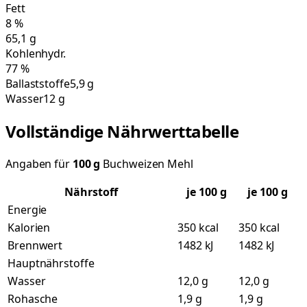
Fett
8
%
65,1
g
Kohlenhydr.
77
%
Ballaststoffe
5,9 g
Wasser
12 g
Vollständige Nährwerttabelle
Angaben für
100
g
Buchweizen Mehl
Nährstoff
je
100
g
je 100 g
Energie
Kalorien
350 kcal
350 kcal
Brennwert
1482 kJ
1482 kJ
Hauptnährstoffe
Wasser
12,0 g
12,0 g
Rohasche
1,9 g
1,9 g