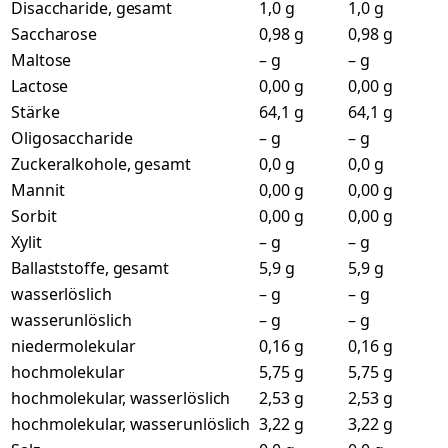
Disaccharide, gesamt
1,0 g
1,0 g
Saccharose
0,98 g
0,98 g
Maltose
– g
– g
Lactose
0,00 g
0,00 g
Stärke
64,1 g
64,1 g
Oligosaccharide
– g
– g
Zuckeralkohole, gesamt
0,0 g
0,0 g
Mannit
0,00 g
0,00 g
Sorbit
0,00 g
0,00 g
Xylit
– g
– g
Ballaststoffe, gesamt
5,9 g
5,9 g
wasserlöslich
– g
– g
wasserunlöslich
– g
– g
niedermolekular
0,16 g
0,16 g
hochmolekular
5,75 g
5,75 g
hochmolekular, wasserlöslich
2,53 g
2,53 g
hochmolekular, wasserunlöslich
3,22 g
3,22 g