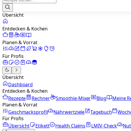
Übersicht
Entdecken & Kochen
Planen & Vorrat
Für Profis
Übersicht
Dashboard
Entdecken & Kochen
Rezepte
Rechner
Smoothie-Mixer
Blog
Meine R
Planen & Vorrat
Geschmacksprofil
Nährwertziele
Tagebuch
Woch
Für Profis
Übersicht
Etikett
Health Claims
LMIV-Check
Nut