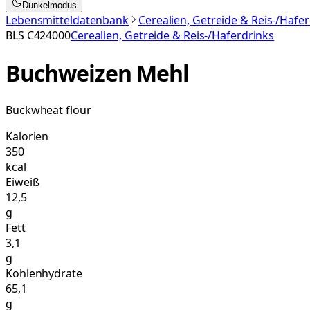
Dunkelmodus
Lebensmitteldatenbank
Cerealien, Getreide & Reis-/Hafe
BLS
C424000
Cerealien, Getreide & Reis-/Haferdrinks
Buchweizen Mehl
Buckwheat flour
Kalorien
350
kcal
Eiweiß
12,5
g
Fett
3,1
g
Kohlenhydrate
65,1
g