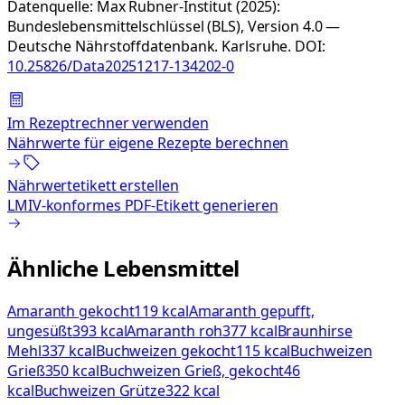
Datenquelle:
Max Rubner-Institut (2025):
Bundeslebensmittelschlüssel (BLS), Version 4.0 —
Deutsche Nährstoffdatenbank. Karlsruhe.
DOI:
10.25826/Data20251217-134202-0
Im Rezeptrechner verwenden
Nährwerte für eigene Rezepte berechnen
Nährwertetikett erstellen
LMIV-konformes PDF-Etikett generieren
Ähnliche Lebensmittel
Amaranth gekocht
119 kcal
Amaranth gepufft,
ungesüßt
393 kcal
Amaranth roh
377 kcal
Braunhirse
Mehl
337 kcal
Buchweizen gekocht
115 kcal
Buchweizen
Grieß
350 kcal
Buchweizen Grieß, gekocht
46
kcal
Buchweizen Grütze
322 kcal