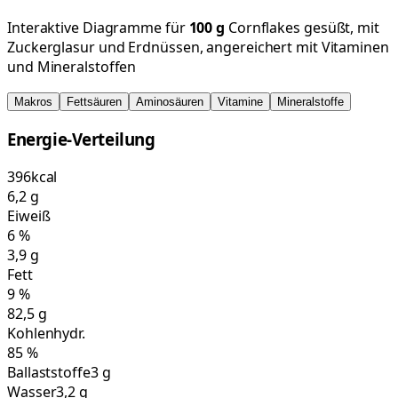
Interaktive Diagramme für
100
g
Cornflakes gesüßt, mit
Zuckerglasur und Erdnüssen, angereichert mit Vitaminen
und Mineralstoffen
Makros
Fettsäuren
Aminosäuren
Vitamine
Mineralstoffe
Energie-Verteilung
396
kcal
6,2
g
Eiweiß
6
%
3,9
g
Fett
9
%
82,5
g
Kohlenhydr.
85
%
Ballaststoffe
3 g
Wasser
3,2 g