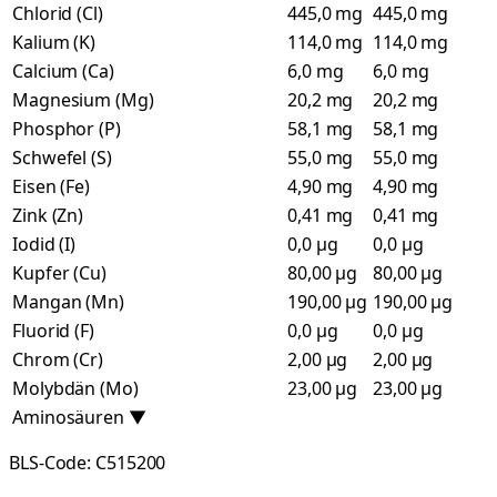
Chlorid (Cl)
445,0 mg
445,0 mg
Kalium (K)
114,0 mg
114,0 mg
Calcium (Ca)
6,0 mg
6,0 mg
Magnesium (Mg)
20,2 mg
20,2 mg
Phosphor (P)
58,1 mg
58,1 mg
Schwefel (S)
55,0 mg
55,0 mg
Eisen (Fe)
4,90 mg
4,90 mg
Zink (Zn)
0,41 mg
0,41 mg
Iodid (I)
0,0 µg
0,0 µg
Kupfer (Cu)
80,00 µg
80,00 µg
Mangan (Mn)
190,00 µg
190,00 µg
Fluorid (F)
0,0 µg
0,0 µg
Chrom (Cr)
2,00 µg
2,00 µg
Molybdän (Mo)
23,00 µg
23,00 µg
Aminosäuren
▼
BLS-Code:
C515200