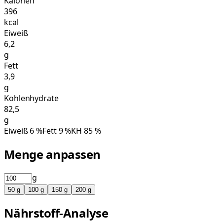
Kalorien
396
kcal
Eiweiß
6,2
g
Fett
3,9
g
Kohlenhydrate
82,5
g
Eiweiß
6
%
Fett
9
%
KH
85
%
Menge anpassen
g
50
g
100
g
150
g
200
g
Nährstoff-Analyse