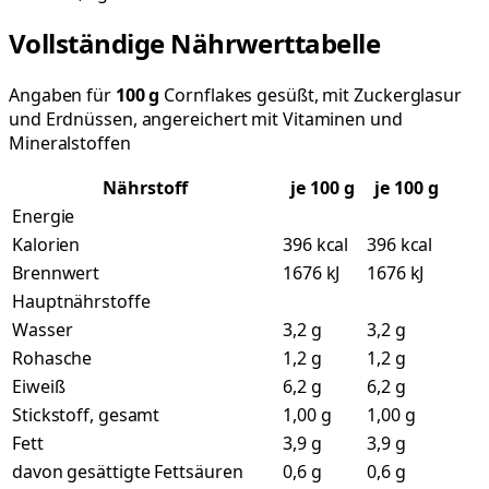
Vollständige Nährwerttabelle
Angaben für
100
g
Cornflakes gesüßt, mit Zuckerglasur
und Erdnüssen, angereichert mit Vitaminen und
Mineralstoffen
Nährstoff
je
100
g
je 100 g
Energie
Kalorien
396 kcal
396 kcal
Brennwert
1676 kJ
1676 kJ
Hauptnährstoffe
Wasser
3,2 g
3,2 g
Rohasche
1,2 g
1,2 g
Eiweiß
6,2 g
6,2 g
Stickstoff, gesamt
1,00 g
1,00 g
Fett
3,9 g
3,9 g
davon gesättigte Fettsäuren
0,6 g
0,6 g