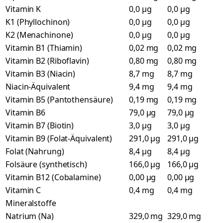
Vitamin K
0,0 µg
0,0 µg
K1 (Phyllochinon)
0,0 µg
0,0 µg
K2 (Menachinone)
0,0 µg
0,0 µg
Vitamin B1 (Thiamin)
0,02 mg
0,02 mg
Vitamin B2 (Riboflavin)
0,80 mg
0,80 mg
Vitamin B3 (Niacin)
8,7 mg
8,7 mg
Niacin-Äquivalent
9,4 mg
9,4 mg
Vitamin B5 (Pantothensäure)
0,19 mg
0,19 mg
Vitamin B6
79,0 µg
79,0 µg
Vitamin B7 (Biotin)
3,0 µg
3,0 µg
Vitamin B9 (Folat-Äquivalent)
291,0 µg
291,0 µg
Folat (Nahrung)
8,4 µg
8,4 µg
Folsäure (synthetisch)
166,0 µg
166,0 µg
Vitamin B12 (Cobalamine)
0,00 µg
0,00 µg
Vitamin C
0,4 mg
0,4 mg
Mineralstoffe
Natrium (Na)
329,0 mg
329,0 mg