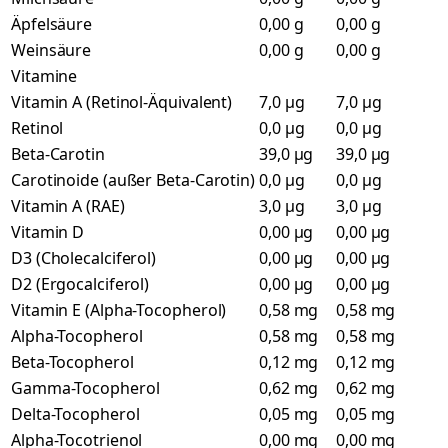
Äpfelsäure
0,00 g
0,00 g
Weinsäure
0,00 g
0,00 g
Vitamine
Vitamin A (Retinol-Äquivalent)
7,0 µg
7,0 µg
Retinol
0,0 µg
0,0 µg
Beta-Carotin
39,0 µg
39,0 µg
Carotinoide (außer Beta-Carotin)
0,0 µg
0,0 µg
Vitamin A (RAE)
3,0 µg
3,0 µg
Vitamin D
0,00 µg
0,00 µg
D3 (Cholecalciferol)
0,00 µg
0,00 µg
D2 (Ergocalciferol)
0,00 µg
0,00 µg
Vitamin E (Alpha-Tocopherol)
0,58 mg
0,58 mg
Alpha-Tocopherol
0,58 mg
0,58 mg
Beta-Tocopherol
0,12 mg
0,12 mg
Gamma-Tocopherol
0,62 mg
0,62 mg
Delta-Tocopherol
0,05 mg
0,05 mg
Alpha-Tocotrienol
0,00 mg
0,00 mg