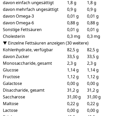
davon einfach ungesättigt
1,8 g
1,8 g
davon mehrfach ungesättigt
0,9 g
0,9 g
davon Omega-3
0,01 g
0,01 g
davon Omega-6
0,88 g
0,88 g
Sonstige Fettsäuren
0,01 g
0,01 g
Cholesterin
0,3 mg
0,3 mg
▼ Einzelne Fettsäuren anzeigen (30 weitere)
Kohlenhydrate, verfügbar
82,5 g
82,5 g
davon Zucker
33,5 g
33,5 g
Monosaccharide, gesamt
2,3 g
2,3 g
Glucose
1,14 g
1,14 g
Fructose
1,12 g
1,12 g
Galactose
0,00 g
0,00 g
Disaccharide, gesamt
31,2 g
31,2 g
Saccharose
31,00 g
31,00 g
Maltose
0,22 g
0,22 g
Lactose
0,00 g
0,00 g