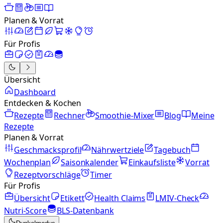
Planen & Vorrat
Für Profis
Übersicht
Dashboard
Entdecken & Kochen
Rezepte
Rechner
Smoothie-Mixer
Blog
Meine
Rezepte
Planen & Vorrat
Geschmacksprofil
Nährwertziele
Tagebuch
Wochenplan
Saisonkalender
Einkaufsliste
Vorrat
Rezeptvorschläge
Timer
Für Profis
Übersicht
Etikett
Health Claims
LMIV-Check
Nutri-Score
BLS-Datenbank