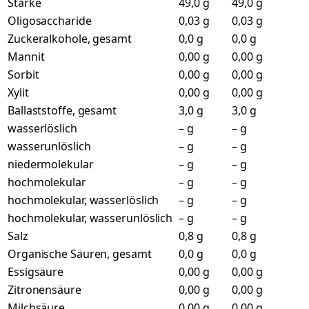
Stärke
49,0 g
49,0 g
Oligosaccharide
0,03 g
0,03 g
Zuckeralkohole, gesamt
0,0 g
0,0 g
Mannit
0,00 g
0,00 g
Sorbit
0,00 g
0,00 g
Xylit
0,00 g
0,00 g
Ballaststoffe, gesamt
3,0 g
3,0 g
wasserlöslich
– g
– g
wasserunlöslich
– g
– g
niedermolekular
– g
– g
hochmolekular
– g
– g
hochmolekular, wasserlöslich
– g
– g
hochmolekular, wasserunlöslich
– g
– g
Salz
0,8 g
0,8 g
Organische Säuren, gesamt
0,0 g
0,0 g
Essigsäure
0,00 g
0,00 g
Zitronensäure
0,00 g
0,00 g
Milchsäure
0,00 g
0,00 g