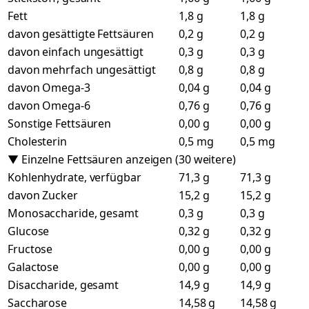
Fett
1,8 g
1,8 g
davon gesättigte Fettsäuren
0,2 g
0,2 g
davon einfach ungesättigt
0,3 g
0,3 g
davon mehrfach ungesättigt
0,8 g
0,8 g
davon Omega-3
0,04 g
0,04 g
davon Omega-6
0,76 g
0,76 g
Sonstige Fettsäuren
0,00 g
0,00 g
Cholesterin
0,5 mg
0,5 mg
▼ Einzelne Fettsäuren anzeigen (30 weitere)
Kohlenhydrate, verfügbar
71,3 g
71,3 g
davon Zucker
15,2 g
15,2 g
Monosaccharide, gesamt
0,3 g
0,3 g
Glucose
0,32 g
0,32 g
Fructose
0,00 g
0,00 g
Galactose
0,00 g
0,00 g
Disaccharide, gesamt
14,9 g
14,9 g
Saccharose
14,58 g
14,58 g