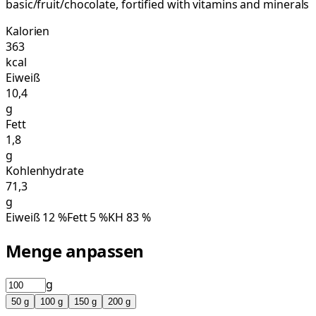
basic/fruit/chocolate, fortified with vitamins and minerals
Kalorien
363
kcal
Eiweiß
10,4
g
Fett
1,8
g
Kohlenhydrate
71,3
g
Eiweiß
12
%
Fett
5
%
KH
83
%
Menge anpassen
g
50
g
100
g
150
g
200
g