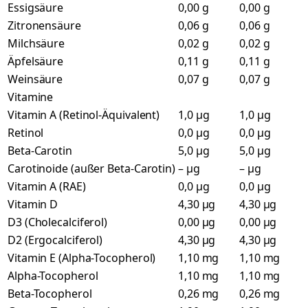
Essigsäure
0,00 g
0,00 g
Zitronensäure
0,06 g
0,06 g
Milchsäure
0,02 g
0,02 g
Äpfelsäure
0,11 g
0,11 g
Weinsäure
0,07 g
0,07 g
Vitamine
Vitamin A (Retinol-Äquivalent)
1,0 µg
1,0 µg
Retinol
0,0 µg
0,0 µg
Beta-Carotin
5,0 µg
5,0 µg
Carotinoide (außer Beta-Carotin)
– µg
– µg
Vitamin A (RAE)
0,0 µg
0,0 µg
Vitamin D
4,30 µg
4,30 µg
D3 (Cholecalciferol)
0,00 µg
0,00 µg
D2 (Ergocalciferol)
4,30 µg
4,30 µg
Vitamin E (Alpha-Tocopherol)
1,10 mg
1,10 mg
Alpha-Tocopherol
1,10 mg
1,10 mg
Beta-Tocopherol
0,26 mg
0,26 mg