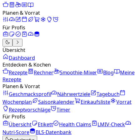
Planen & Vorrat
Für Profis
Übersicht
Dashboard
Entdecken & Kochen
Rezepte
Rechner
Smoothie-Mixer
Blog
Meine
Rezepte
Planen & Vorrat
Geschmacksprofil
Nährwertziele
Tagebuch
Wochenplan
Saisonkalender
Einkaufsliste
Vorrat
Rezeptvorschläge
Timer
Für Profis
Übersicht
Etikett
Health Claims
LMIV-Check
Nutri-Score
BLS-Datenbank