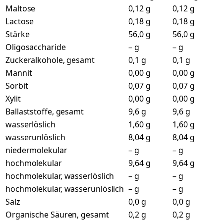
Maltose
0,12 g
0,12 g
Lactose
0,18 g
0,18 g
Stärke
56,0 g
56,0 g
Oligosaccharide
– g
– g
Zuckeralkohole, gesamt
0,1 g
0,1 g
Mannit
0,00 g
0,00 g
Sorbit
0,07 g
0,07 g
Xylit
0,00 g
0,00 g
Ballaststoffe, gesamt
9,6 g
9,6 g
wasserlöslich
1,60 g
1,60 g
wasserunlöslich
8,04 g
8,04 g
niedermolekular
– g
– g
hochmolekular
9,64 g
9,64 g
hochmolekular, wasserlöslich
– g
– g
hochmolekular, wasserunlöslich
– g
– g
Salz
0,0 g
0,0 g
Organische Säuren, gesamt
0,2 g
0,2 g