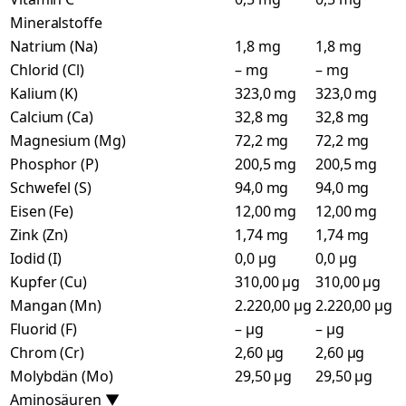
Mineralstoffe
Natrium (Na)
1,8 mg
1,8 mg
Chlorid (Cl)
– mg
– mg
Kalium (K)
323,0 mg
323,0 mg
Calcium (Ca)
32,8 mg
32,8 mg
Magnesium (Mg)
72,2 mg
72,2 mg
Phosphor (P)
200,5 mg
200,5 mg
Schwefel (S)
94,0 mg
94,0 mg
Eisen (Fe)
12,00 mg
12,00 mg
Zink (Zn)
1,74 mg
1,74 mg
Iodid (I)
0,0 µg
0,0 µg
Kupfer (Cu)
310,00 µg
310,00 µg
Mangan (Mn)
2.220,00 µg
2.220,00 µg
Fluorid (F)
– µg
– µg
Chrom (Cr)
2,60 µg
2,60 µg
Molybdän (Mo)
29,50 µg
29,50 µg
Aminosäuren
▼