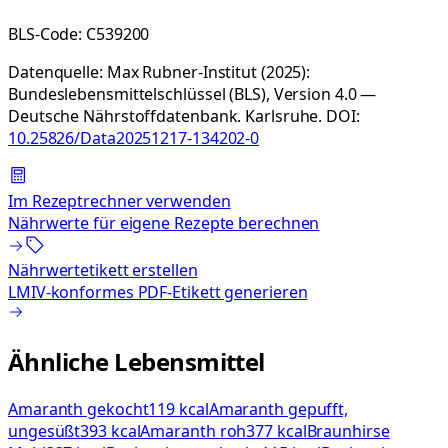
BLS-Code:
C539200
Datenquelle:
Max Rubner-Institut (2025):
Bundeslebensmittelschlüssel (BLS), Version 4.0 —
Deutsche Nährstoffdatenbank. Karlsruhe.
DOI:
10.25826/Data20251217-134202-0
Im Rezeptrechner verwenden
Nährwerte für eigene Rezepte berechnen
Nährwertetikett erstellen
LMIV-konformes PDF-Etikett generieren
Ähnliche Lebensmittel
Amaranth gekocht
119 kcal
Amaranth gepufft,
ungesüßt
393 kcal
Amaranth roh
377 kcal
Braunhirse