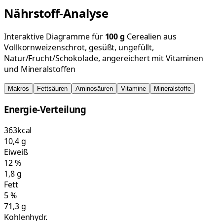
Nährstoff-Analyse
Interaktive Diagramme für
100
g
Cerealien aus
Vollkornweizenschrot, gesüßt, ungefüllt,
Natur/Frucht/Schokolade, angereichert mit Vitaminen
und Mineralstoffen
Makros
Fettsäuren
Aminosäuren
Vitamine
Mineralstoffe
Energie-Verteilung
363
kcal
10,4
g
Eiweiß
12
%
1,8
g
Fett
5
%
71,3
g
Kohlenhydr.