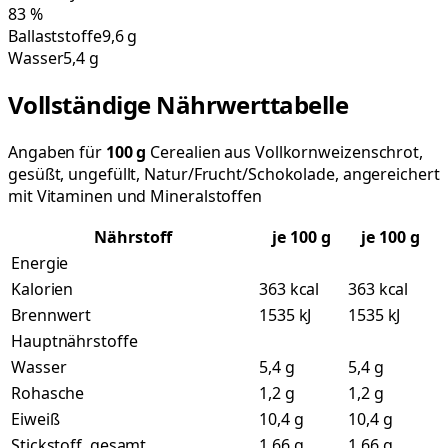
83
%
Ballaststoffe
9,6 g
Wasser
5,4 g
Vollständige Nährwerttabelle
Angaben für
100
g
Cerealien aus Vollkornweizenschrot,
gesüßt, ungefüllt, Natur/Frucht/Schokolade, angereichert
mit Vitaminen und Mineralstoffen
Nährstoff
je
100
g
je 100 g
Energie
Kalorien
363 kcal
363 kcal
Brennwert
1535 kJ
1535 kJ
Hauptnährstoffe
Wasser
5,4 g
5,4 g
Rohasche
1,2 g
1,2 g
Eiweiß
10,4 g
10,4 g
Stickstoff, gesamt
1,66 g
1,66 g