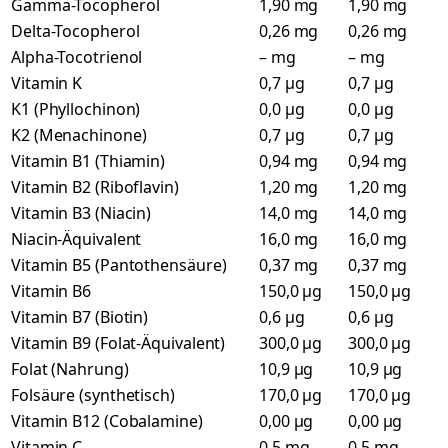
Gamma-Tocopherol
1,90 mg
1,90 mg
Delta-Tocopherol
0,26 mg
0,26 mg
Alpha-Tocotrienol
– mg
– mg
Vitamin K
0,7 µg
0,7 µg
K1 (Phyllochinon)
0,0 µg
0,0 µg
K2 (Menachinone)
0,7 µg
0,7 µg
Vitamin B1 (Thiamin)
0,94 mg
0,94 mg
Vitamin B2 (Riboflavin)
1,20 mg
1,20 mg
Vitamin B3 (Niacin)
14,0 mg
14,0 mg
Niacin-Äquivalent
16,0 mg
16,0 mg
Vitamin B5 (Pantothensäure)
0,37 mg
0,37 mg
Vitamin B6
150,0 µg
150,0 µg
Vitamin B7 (Biotin)
0,6 µg
0,6 µg
Vitamin B9 (Folat-Äquivalent)
300,0 µg
300,0 µg
Folat (Nahrung)
10,9 µg
10,9 µg
Folsäure (synthetisch)
170,0 µg
170,0 µg
Vitamin B12 (Cobalamine)
0,00 µg
0,00 µg
Vitamin C
0,5 mg
0,5 mg