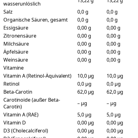
13,22 g
13,22 g
wasserunlöslich
Salz
0,0 g
0,0 g
Organische Säuren, gesamt
0,0 g
0,0 g
Essigsäure
0,00 g
0,00 g
Zitronensäure
0,00 g
0,00 g
Milchsäure
0,00 g
0,00 g
Äpfelsäure
0,00 g
0,00 g
Weinsäure
0,00 g
0,00 g
Vitamine
Vitamin A (Retinol-Äquivalent)
10,0 µg
10,0 µg
Retinol
0,0 µg
0,0 µg
Beta-Carotin
62,0 µg
62,0 µg
Carotinoide (außer Beta-
– µg
– µg
Carotin)
Vitamin A (RAE)
5,0 µg
5,0 µg
Vitamin D
0,00 µg
0,00 µg
D3 (Cholecalciferol)
0,00 µg
0,00 µg