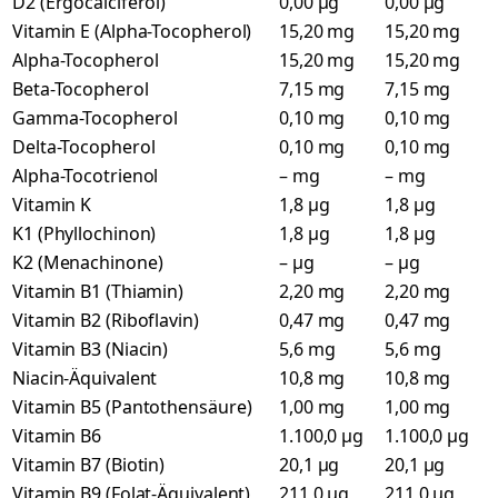
D2 (Ergocalciferol)
0,00 µg
0,00 µg
Vitamin E (Alpha-Tocopherol)
15,20 mg
15,20 mg
Alpha-Tocopherol
15,20 mg
15,20 mg
Beta-Tocopherol
7,15 mg
7,15 mg
Gamma-Tocopherol
0,10 mg
0,10 mg
Delta-Tocopherol
0,10 mg
0,10 mg
Alpha-Tocotrienol
– mg
– mg
Vitamin K
1,8 µg
1,8 µg
K1 (Phyllochinon)
1,8 µg
1,8 µg
K2 (Menachinone)
– µg
– µg
Vitamin B1 (Thiamin)
2,20 mg
2,20 mg
Vitamin B2 (Riboflavin)
0,47 mg
0,47 mg
Vitamin B3 (Niacin)
5,6 mg
5,6 mg
Niacin-Äquivalent
10,8 mg
10,8 mg
Vitamin B5 (Pantothensäure)
1,00 mg
1,00 mg
Vitamin B6
1.100,0 µg
1.100,0 µg
Vitamin B7 (Biotin)
20,1 µg
20,1 µg
Vitamin B9 (Folat-Äquivalent)
211,0 µg
211,0 µg