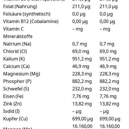
Folat (Nahrung)
211,0 µg
211,0 µg
Folsäure (synthetisch)
0,0 µg
0,0 µg
Vitamin B12 (Cobalamine)
0,00 µg
0,00 µg
Vitamin C
– mg
– mg
Mineralstoffe
Natrium (Na)
0,7 mg
0,7 mg
Chlorid (Cl)
69,0 mg
69,0 mg
Kalium (K)
951,2 mg
951,2 mg
Calcium (Ca)
46,9 mg
46,9 mg
Magnesium (Mg)
228,3 mg
228,3 mg
Phosphor (P)
882,2 mg
882,2 mg
Schwefel (S)
232,0 mg
232,0 mg
Eisen (Fe)
7,76 mg
7,76 mg
Zink (Zn)
13,82 mg
13,82 mg
Iodid (I)
– µg
– µg
Kupfer (Cu)
699,00 µg
699,00 µg
16.160,00
16.160,00