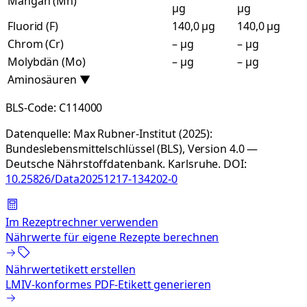
Mangan (Mn)
µg
µg
Fluorid (F)
140,0 µg
140,0 µg
Chrom (Cr)
– µg
– µg
Molybdän (Mo)
– µg
– µg
Aminosäuren
▼
BLS-Code:
C114000
Datenquelle:
Max Rubner-Institut (2025):
Bundeslebensmittelschlüssel (BLS), Version 4.0 —
Deutsche Nährstoffdatenbank. Karlsruhe.
DOI:
10.25826/Data20251217-134202-0
Im Rezeptrechner verwenden
Nährwerte für eigene Rezepte berechnen
Nährwertetikett erstellen
LMIV-konformes PDF-Etikett generieren