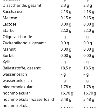
Disaccharide, gesamt
2,3 g
2,3 g
Saccharose
2,13 g
2,13 g
Maltose
0,15 g
0,15 g
Lactose
0,00 g
0,00 g
Stärke
22,0 g
22,0 g
Oligosaccharide
– g
– g
Zuckeralkohole, gesamt
0,0 g
0,0 g
Mannit
0,00 g
0,00 g
Sorbit
0,00 g
0,00 g
Xylit
– g
– g
Ballaststoffe, gesamt
18,5 g
18,5 g
wasserlöslich
– g
– g
wasserunlöslich
– g
– g
niedermolekular
1,78 g
1,78 g
hochmolekular
16,70 g
16,70 g
hochmolekular, wasserlöslich
3,48 g
3,48 g
hochmolekular,