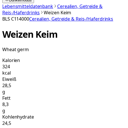
Dunkelmodus
Lebensmitteldatenbank
Cerealien, Getreide &
Reis-/Haferdrinks
Weizen Keim
BLS
C114000
Cerealien, Getreide & Reis-/Haferdrinks
Weizen Keim
Wheat germ
Kalorien
324
kcal
Eiweiß
28,5
g
Fett
8,3
g
Kohlenhydrate
24,5