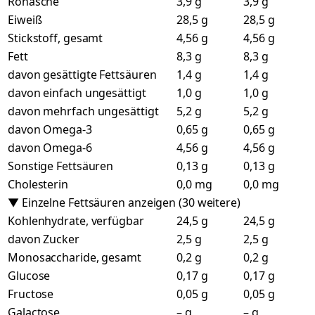
Rohasche
3,9 g
3,9 g
Eiweiß
28,5 g
28,5 g
Stickstoff, gesamt
4,56 g
4,56 g
Fett
8,3 g
8,3 g
davon gesättigte Fettsäuren
1,4 g
1,4 g
davon einfach ungesättigt
1,0 g
1,0 g
davon mehrfach ungesättigt
5,2 g
5,2 g
davon Omega-3
0,65 g
0,65 g
davon Omega-6
4,56 g
4,56 g
Sonstige Fettsäuren
0,13 g
0,13 g
Cholesterin
0,0 mg
0,0 mg
▼ Einzelne Fettsäuren anzeigen (30 weitere)
Kohlenhydrate, verfügbar
24,5 g
24,5 g
davon Zucker
2,5 g
2,5 g
Monosaccharide, gesamt
0,2 g
0,2 g
Glucose
0,17 g
0,17 g
Fructose
0,05 g
0,05 g
Galactose
– g
– g