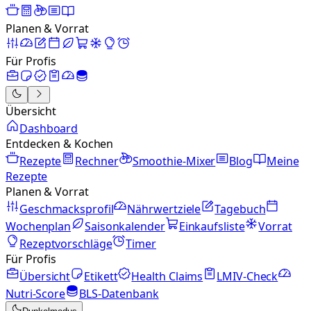
Planen & Vorrat
Für Profis
Übersicht
Dashboard
Entdecken & Kochen
Rezepte
Rechner
Smoothie-Mixer
Blog
Meine
Rezepte
Planen & Vorrat
Geschmacksprofil
Nährwertziele
Tagebuch
Wochenplan
Saisonkalender
Einkaufsliste
Vorrat
Rezeptvorschläge
Timer
Für Profis
Übersicht
Etikett
Health Claims
LMIV-Check
Nutri-Score
BLS-Datenbank