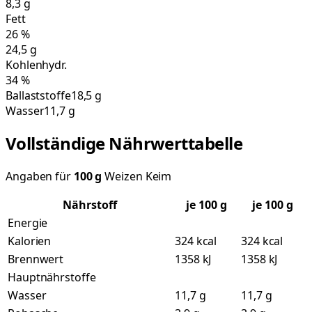
8,3
g
Fett
26
%
24,5
g
Kohlenhydr.
34
%
Ballaststoffe
18,5 g
Wasser
11,7 g
Vollständige Nährwerttabelle
Angaben für
100
g
Weizen Keim
Nährstoff
je
100
g
je 100 g
Energie
Kalorien
324 kcal
324 kcal
Brennwert
1358 kJ
1358 kJ
Hauptnährstoffe
Wasser
11,7 g
11,7 g