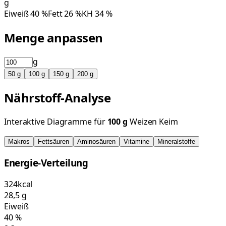
g
Eiweiß
40
%
Fett
26
%
KH
34
%
Menge anpassen
g
50
g
100
g
150
g
200
g
Nährstoff-Analyse
Interaktive Diagramme für
100
g
Weizen Keim
Makros
Fettsäuren
Aminosäuren
Vitamine
Mineralstoffe
Energie-Verteilung
324
kcal
28,5
g
Eiweiß
40
%