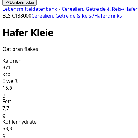
Dunkelmodus
Lebensmitteldatenbank
Cerealien, Getreide & Reis-/Hafe
BLS
C138000
Cerealien, Getreide & Reis-/Haferdrinks
Hafer Kleie
Oat bran flakes
Kalorien
371
kcal
Eiweiß
15,6
g
Fett
7,7
g
Kohlenhydrate
53,3
g