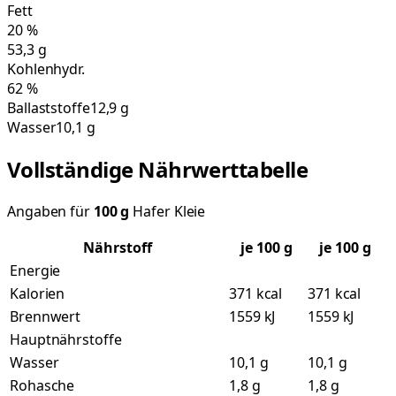
Fett
20
%
53,3
g
Kohlenhydr.
62
%
Ballaststoffe
12,9 g
Wasser
10,1 g
Vollständige Nährwerttabelle
Angaben für
100
g
Hafer Kleie
Nährstoff
je
100
g
je 100 g
Energie
Kalorien
371 kcal
371 kcal
Brennwert
1559 kJ
1559 kJ
Hauptnährstoffe
Wasser
10,1 g
10,1 g
Rohasche
1,8 g
1,8 g