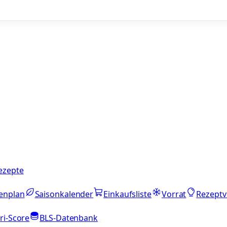
ezepte
enplan
Saisonkalender
Einkaufsliste
Vorrat
Rezeptv
ri-Score
BLS-Datenbank