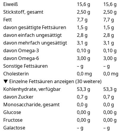
Eiweiß
15,6 g
15,6 g
Stickstoff, gesamt
2,50 g
2,50 g
Fett
7,7 g
7,7 g
davon gesättigte Fettsäuren
1,5 g
1,5 g
davon einfach ungesättigt
2,8 g
2,8 g
davon mehrfach ungesättigt
3,1 g
3,1 g
davon Omega-3
0,10 g
0,10 g
davon Omega-6
3,00 g
3,00 g
Sonstige Fettsäuren
– g
– g
Cholesterin
0,0 mg
0,0 mg
▼ Einzelne Fettsäuren anzeigen (30 weitere)
Kohlenhydrate, verfügbar
53,3 g
53,3 g
davon Zucker
0,7 g
0,7 g
Monosaccharide, gesamt
0,0 g
0,0 g
Glucose
0,00 g
0,00 g
Fructose
0,00 g
0,00 g
Galactose
– g
– g