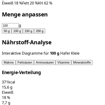
Eiweiß
18
%
Fett
20
%
KH
62
%
Menge anpassen
g
50
g
100
g
150
g
200
g
Nährstoff-Analyse
Interaktive Diagramme für
100
g
Hafer Kleie
Makros
Fettsäuren
Aminosäuren
Vitamine
Mineralstoffe
Energie-Verteilung
371
kcal
15,6
g
Eiweiß
18
%
7,7
g