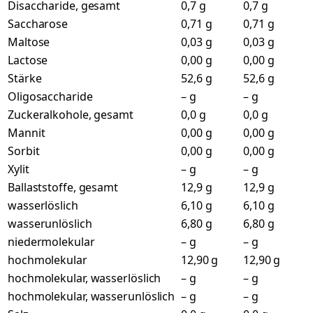
Disaccharide, gesamt
0,7 g
0,7 g
Saccharose
0,71 g
0,71 g
Maltose
0,03 g
0,03 g
Lactose
0,00 g
0,00 g
Stärke
52,6 g
52,6 g
Oligosaccharide
– g
– g
Zuckeralkohole, gesamt
0,0 g
0,0 g
Mannit
0,00 g
0,00 g
Sorbit
0,00 g
0,00 g
Xylit
– g
– g
Ballaststoffe, gesamt
12,9 g
12,9 g
wasserlöslich
6,10 g
6,10 g
wasserunlöslich
6,80 g
6,80 g
niedermolekular
– g
– g
hochmolekular
12,90 g
12,90 g
hochmolekular, wasserlöslich
– g
– g
hochmolekular, wasserunlöslich
– g
– g