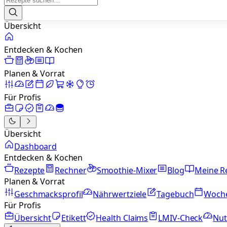
Übersicht
Entdecken & Kochen
Planen & Vorrat
Für Profis
Übersicht
Dashboard
Entdecken & Kochen
Rezepte
Rechner
Smoothie-Mixer
Blog
Meine R
Planen & Vorrat
Geschmacksprofil
Nährwertziele
Tagebuch
Woch
Für Profis
Übersicht
Etikett
Health Claims
LMIV-Check
Nut