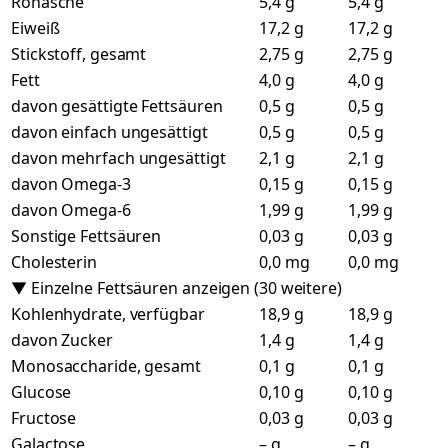
Rohasche
5,4 g
5,4 g
Eiweiß
17,2 g
17,2 g
Stickstoff, gesamt
2,75 g
2,75 g
Fett
4,0 g
4,0 g
davon gesättigte Fettsäuren
0,5 g
0,5 g
davon einfach ungesättigt
0,5 g
0,5 g
davon mehrfach ungesättigt
2,1 g
2,1 g
davon Omega-3
0,15 g
0,15 g
davon Omega-6
1,99 g
1,99 g
Sonstige Fettsäuren
0,03 g
0,03 g
Cholesterin
0,0 mg
0,0 mg
▼ Einzelne Fettsäuren anzeigen (30 weitere)
Kohlenhydrate, verfügbar
18,9 g
18,9 g
davon Zucker
1,4 g
1,4 g
Monosaccharide, gesamt
0,1 g
0,1 g
Glucose
0,10 g
0,10 g
Fructose
0,03 g
0,03 g
Galactose
– g
– g