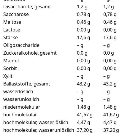
Disaccharide, gesamt
1,2 g
1,2 g
Saccharose
0,78 g
0,78 g
Maltose
0,46 g
0,46 g
Lactose
0,00 g
0,00 g
Stärke
17,6 g
17,6 g
Oligosaccharide
– g
– g
Zuckeralkohole, gesamt
0,0 g
0,0 g
Mannit
0,00 g
0,00 g
Sorbit
0,00 g
0,00 g
Xylit
– g
– g
Ballaststoffe, gesamt
43,2 g
43,2 g
wasserlöslich
– g
– g
wasserunlöslich
– g
– g
niedermolekular
1,48 g
1,48 g
hochmolekular
41,67 g
41,67 g
hochmolekular, wasserlöslich
4,47 g
4,47 g
hochmolekular, wasserunlöslich
37,20 g
37,20 g