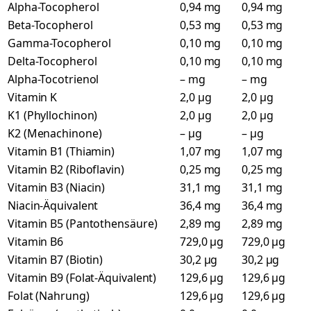
Alpha-Tocopherol
0,94 mg
0,94 mg
Beta-Tocopherol
0,53 mg
0,53 mg
Gamma-Tocopherol
0,10 mg
0,10 mg
Delta-Tocopherol
0,10 mg
0,10 mg
Alpha-Tocotrienol
– mg
– mg
Vitamin K
2,0 µg
2,0 µg
K1 (Phyllochinon)
2,0 µg
2,0 µg
K2 (Menachinone)
– µg
– µg
Vitamin B1 (Thiamin)
1,07 mg
1,07 mg
Vitamin B2 (Riboflavin)
0,25 mg
0,25 mg
Vitamin B3 (Niacin)
31,1 mg
31,1 mg
Niacin-Äquivalent
36,4 mg
36,4 mg
Vitamin B5 (Pantothensäure)
2,89 mg
2,89 mg
Vitamin B6
729,0 µg
729,0 µg
Vitamin B7 (Biotin)
30,2 µg
30,2 µg
Vitamin B9 (Folat-Äquivalent)
129,6 µg
129,6 µg
Folat (Nahrung)
129,6 µg
129,6 µg