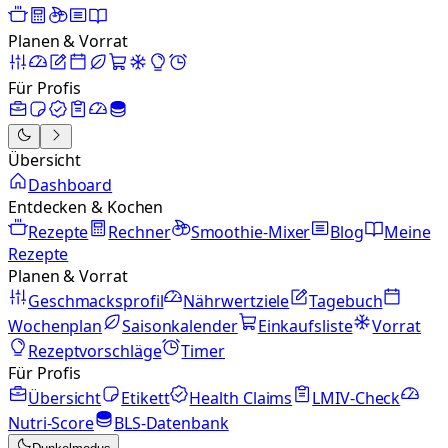
Planen & Vorrat
Für Profis
Übersicht
Dashboard
Entdecken & Kochen
Rezepte
Rechner
Smoothie-Mixer
Blog
Meine
Rezepte
Planen & Vorrat
Geschmacksprofil
Nährwertziele
Tagebuch
Wochenplan
Saisonkalender
Einkaufsliste
Vorrat
Rezeptvorschläge
Timer
Für Profis
Übersicht
Etikett
Health Claims
LMIV-Check
Nutri-Score
BLS-Datenbank