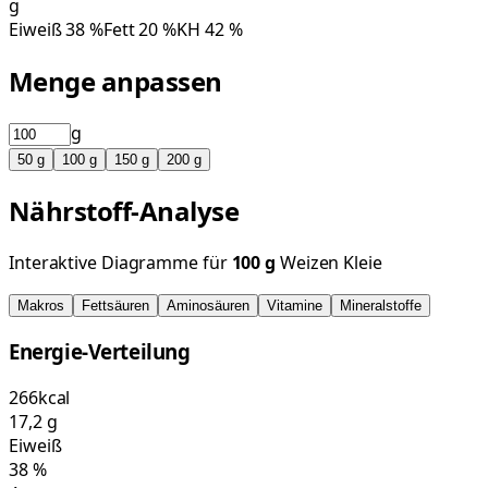
g
Eiweiß
38
%
Fett
20
%
KH
42
%
Menge anpassen
g
50
g
100
g
150
g
200
g
Nährstoff-Analyse
Interaktive Diagramme für
100
g
Weizen Kleie
Makros
Fettsäuren
Aminosäuren
Vitamine
Mineralstoffe
Energie-Verteilung
266
kcal
17,2
g
Eiweiß
38
%