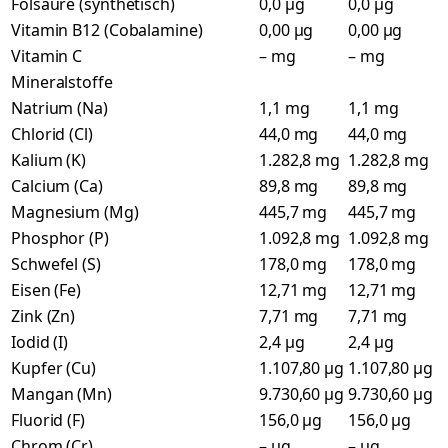
Folsäure (synthetisch)
0,0 µg
0,0 µg
Vitamin B12 (Cobalamine)
0,00 µg
0,00 µg
Vitamin C
– mg
– mg
Mineralstoffe
Natrium (Na)
1,1 mg
1,1 mg
Chlorid (Cl)
44,0 mg
44,0 mg
Kalium (K)
1.282,8 mg
1.282,8 mg
Calcium (Ca)
89,8 mg
89,8 mg
Magnesium (Mg)
445,7 mg
445,7 mg
Phosphor (P)
1.092,8 mg
1.092,8 mg
Schwefel (S)
178,0 mg
178,0 mg
Eisen (Fe)
12,71 mg
12,71 mg
Zink (Zn)
7,71 mg
7,71 mg
Iodid (I)
2,4 µg
2,4 µg
Kupfer (Cu)
1.107,80 µg
1.107,80 µg
Mangan (Mn)
9.730,60 µg
9.730,60 µg
Fluorid (F)
156,0 µg
156,0 µg
Chrom (Cr)
– µg
– µg