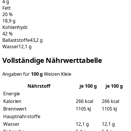
4
g
Fett
20
%
18,9
g
Kohlenhydr.
42
%
Ballaststoffe
43,2 g
Wasser
12,1 g
Vollständige Nährwerttabelle
Angaben für
100
g
Weizen Kleie
Nährstoff
je
100
g
je 100 g
Energie
Kalorien
266 kcal
266 kcal
Brennwert
1105 kJ
1105 kJ
Hauptnährstoffe
Wasser
12,1 g
12,1 g