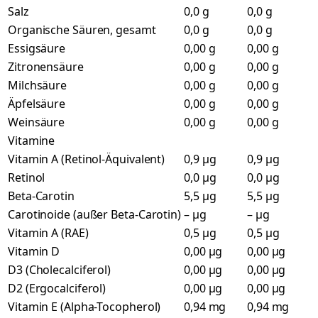
Salz
0,0 g
0,0 g
Organische Säuren, gesamt
0,0 g
0,0 g
Essigsäure
0,00 g
0,00 g
Zitronensäure
0,00 g
0,00 g
Milchsäure
0,00 g
0,00 g
Äpfelsäure
0,00 g
0,00 g
Weinsäure
0,00 g
0,00 g
Vitamine
Vitamin A (Retinol-Äquivalent)
0,9 µg
0,9 µg
Retinol
0,0 µg
0,0 µg
Beta-Carotin
5,5 µg
5,5 µg
Carotinoide (außer Beta-Carotin)
– µg
– µg
Vitamin A (RAE)
0,5 µg
0,5 µg
Vitamin D
0,00 µg
0,00 µg
D3 (Cholecalciferol)
0,00 µg
0,00 µg
D2 (Ergocalciferol)
0,00 µg
0,00 µg
Vitamin E (Alpha-Tocopherol)
0,94 mg
0,94 mg