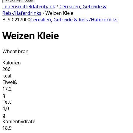
Dunkelmodus
Lebensmitteldatenbank
Cerealien, Getreide &
Reis-/Haferdrinks
Weizen Kleie
BLS
C217000
Cerealien, Getreide & Reis-/Haferdrinks
Weizen Kleie
Wheat bran
Kalorien
266
kcal
Eiweiß
17,2
g
Fett
4,0
g
Kohlenhydrate
18,9