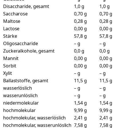
Disaccharide, gesamt
1,0 g
1,0 g
Saccharose
0,70 g
0,70 g
Maltose
0,28 g
0,28 g
Lactose
0,00 g
0,00 g
Stärke
57,8 g
57,8 g
Oligosaccharide
– g
– g
Zuckeralkohole, gesamt
0,0 g
0,0 g
Mannit
0,00 g
0,00 g
Sorbit
0,00 g
0,00 g
Xylit
– g
– g
Ballaststoffe, gesamt
11,5 g
11,5 g
wasserlöslich
– g
– g
wasserunlöslich
– g
– g
niedermolekular
1,54 g
1,54 g
hochmolekular
9,99 g
9,99 g
hochmolekular, wasserlöslich
2,41 g
2,41 g
hochmolekular, wasserunlöslich
7,58 g
7,58 g