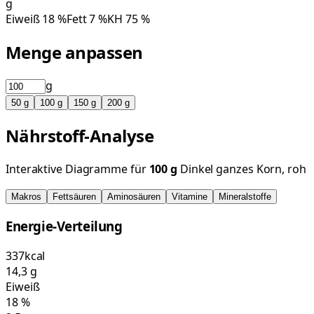
g
Eiweiß
18
%
Fett
7
%
KH
75
%
Menge anpassen
g
50
g
100
g
150
g
200
g
Nährstoff-Analyse
Interaktive Diagramme für
100
g
Dinkel ganzes Korn, roh
Makros
Fettsäuren
Aminosäuren
Vitamine
Mineralstoffe
Energie-Verteilung
337
kcal
14,3
g
Eiweiß
18
%