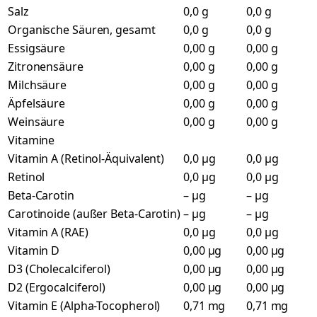
Salz
0,0 g
0,0 g
Organische Säuren, gesamt
0,0 g
0,0 g
Essigsäure
0,00 g
0,00 g
Zitronensäure
0,00 g
0,00 g
Milchsäure
0,00 g
0,00 g
Äpfelsäure
0,00 g
0,00 g
Weinsäure
0,00 g
0,00 g
Vitamine
Vitamin A (Retinol-Äquivalent)
0,0 µg
0,0 µg
Retinol
0,0 µg
0,0 µg
Beta-Carotin
– µg
– µg
Carotinoide (außer Beta-Carotin)
– µg
– µg
Vitamin A (RAE)
0,0 µg
0,0 µg
Vitamin D
0,00 µg
0,00 µg
D3 (Cholecalciferol)
0,00 µg
0,00 µg
D2 (Ergocalciferol)
0,00 µg
0,00 µg
Vitamin E (Alpha-Tocopherol)
0,71 mg
0,71 mg