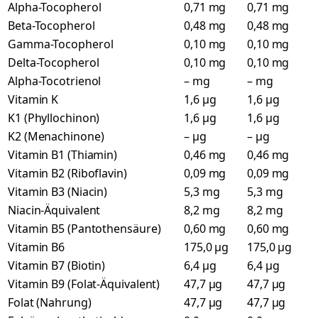
Alpha-Tocopherol
0,71 mg
0,71 mg
Beta-Tocopherol
0,48 mg
0,48 mg
Gamma-Tocopherol
0,10 mg
0,10 mg
Delta-Tocopherol
0,10 mg
0,10 mg
Alpha-Tocotrienol
– mg
– mg
Vitamin K
1,6 µg
1,6 µg
K1 (Phyllochinon)
1,6 µg
1,6 µg
K2 (Menachinone)
– µg
– µg
Vitamin B1 (Thiamin)
0,46 mg
0,46 mg
Vitamin B2 (Riboflavin)
0,09 mg
0,09 mg
Vitamin B3 (Niacin)
5,3 mg
5,3 mg
Niacin-Äquivalent
8,2 mg
8,2 mg
Vitamin B5 (Pantothensäure)
0,60 mg
0,60 mg
Vitamin B6
175,0 µg
175,0 µg
Vitamin B7 (Biotin)
6,4 µg
6,4 µg
Vitamin B9 (Folat-Äquivalent)
47,7 µg
47,7 µg
Folat (Nahrung)
47,7 µg
47,7 µg