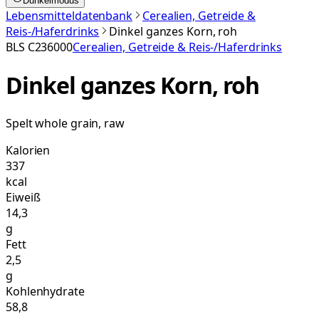
Dunkelmodus
Lebensmitteldatenbank
Cerealien, Getreide &
Reis-/Haferdrinks
Dinkel ganzes Korn, roh
BLS
C236000
Cerealien, Getreide & Reis-/Haferdrinks
Dinkel ganzes Korn, roh
Spelt whole grain, raw
Kalorien
337
kcal
Eiweiß
14,3
g
Fett
2,5
g
Kohlenhydrate
58,8