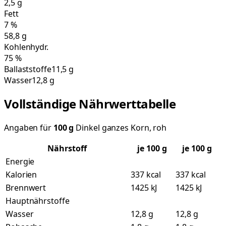
2,5
g
Fett
7
%
58,8
g
Kohlenhydr.
75
%
Ballaststoffe
11,5 g
Wasser
12,8 g
Vollständige Nährwerttabelle
Angaben für
100
g
Dinkel ganzes Korn, roh
Nährstoff
je
100
g
je 100 g
Energie
Kalorien
337 kcal
337 kcal
Brennwert
1425 kJ
1425 kJ
Hauptnährstoffe
Wasser
12,8 g
12,8 g