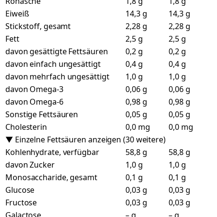
Rohasche
1,8 g
1,8 g
Eiweiß
14,3 g
14,3 g
Stickstoff, gesamt
2,28 g
2,28 g
Fett
2,5 g
2,5 g
davon gesättigte Fettsäuren
0,2 g
0,2 g
davon einfach ungesättigt
0,4 g
0,4 g
davon mehrfach ungesättigt
1,0 g
1,0 g
davon Omega-3
0,06 g
0,06 g
davon Omega-6
0,98 g
0,98 g
Sonstige Fettsäuren
0,05 g
0,05 g
Cholesterin
0,0 mg
0,0 mg
▼ Einzelne Fettsäuren anzeigen (30 weitere)
Kohlenhydrate, verfügbar
58,8 g
58,8 g
davon Zucker
1,0 g
1,0 g
Monosaccharide, gesamt
0,1 g
0,1 g
Glucose
0,03 g
0,03 g
Fructose
0,03 g
0,03 g
Galactose
– g
– g