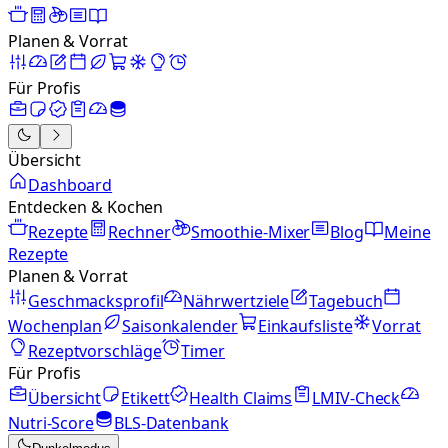
Planen & Vorrat
Für Profis
Übersicht
Dashboard
Entdecken & Kochen
Rezepte
Rechner
Smoothie-Mixer
Blog
Meine
Rezepte
Planen & Vorrat
Geschmacksprofil
Nährwertziele
Tagebuch
Wochenplan
Saisonkalender
Einkaufsliste
Vorrat
Rezeptvorschläge
Timer
Für Profis
Übersicht
Etikett
Health Claims
LMIV-Check
Nutri-Score
BLS-Datenbank