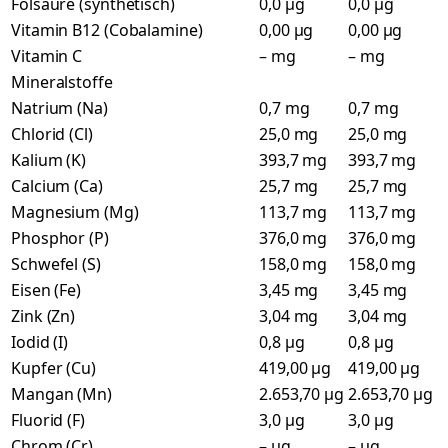
Folsäure (synthetisch)
0,0 µg
0,0 µg
Vitamin B12 (Cobalamine)
0,00 µg
0,00 µg
Vitamin C
– mg
– mg
Mineralstoffe
Natrium (Na)
0,7 mg
0,7 mg
Chlorid (Cl)
25,0 mg
25,0 mg
Kalium (K)
393,7 mg
393,7 mg
Calcium (Ca)
25,7 mg
25,7 mg
Magnesium (Mg)
113,7 mg
113,7 mg
Phosphor (P)
376,0 mg
376,0 mg
Schwefel (S)
158,0 mg
158,0 mg
Eisen (Fe)
3,45 mg
3,45 mg
Zink (Zn)
3,04 mg
3,04 mg
Iodid (I)
0,8 µg
0,8 µg
Kupfer (Cu)
419,00 µg
419,00 µg
Mangan (Mn)
2.653,70 µg
2.653,70 µg
Fluorid (F)
3,0 µg
3,0 µg
Chrom (Cr)
– µg
– µg