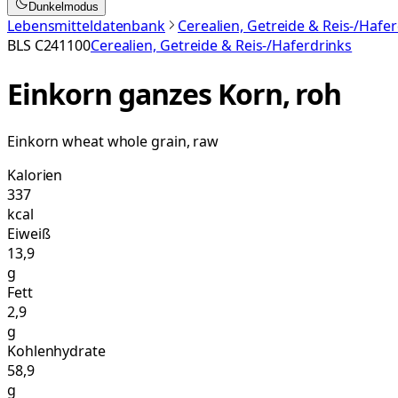
Dunkelmodus
Lebensmitteldatenbank
Cerealien, Getreide & Reis-/Hafe
BLS
C241100
Cerealien, Getreide & Reis-/Haferdrinks
Einkorn ganzes Korn, roh
Einkorn wheat whole grain, raw
Kalorien
337
kcal
Eiweiß
13,9
g
Fett
2,9
g
Kohlenhydrate
58,9
g