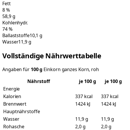
Fett
8
%
58,9
g
Kohlenhydr.
74
%
Ballaststoffe
10,1 g
Wasser
11,9 g
Vollständige Nährwerttabelle
Angaben für
100
g
Einkorn ganzes Korn, roh
Nährstoff
je
100
g
je 100 g
Energie
Kalorien
337 kcal
337 kcal
Brennwert
1424 kJ
1424 kJ
Hauptnährstoffe
Wasser
11,9 g
11,9 g
Rohasche
2,0 g
2,0 g