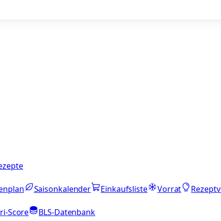
ezepte
enplan
Saisonkalender
Einkaufsliste
Vorrat
Rezeptv
ri-Score
BLS-Datenbank