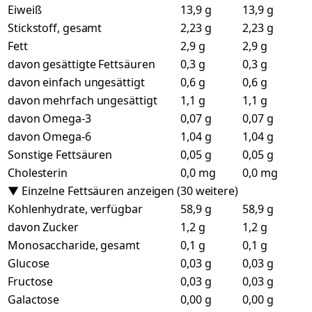
Eiweiß
13,9 g
13,9 g
Stickstoff, gesamt
2,23 g
2,23 g
Fett
2,9 g
2,9 g
davon gesättigte Fettsäuren
0,3 g
0,3 g
davon einfach ungesättigt
0,6 g
0,6 g
davon mehrfach ungesättigt
1,1 g
1,1 g
davon Omega-3
0,07 g
0,07 g
davon Omega-6
1,04 g
1,04 g
Sonstige Fettsäuren
0,05 g
0,05 g
Cholesterin
0,0 mg
0,0 mg
▼ Einzelne Fettsäuren anzeigen (30 weitere)
Kohlenhydrate, verfügbar
58,9 g
58,9 g
davon Zucker
1,2 g
1,2 g
Monosaccharide, gesamt
0,1 g
0,1 g
Glucose
0,03 g
0,03 g
Fructose
0,03 g
0,03 g
Galactose
0,00 g
0,00 g