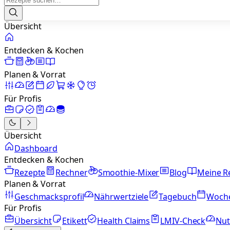
Übersicht
Entdecken & Kochen
Planen & Vorrat
Für Profis
Übersicht
Dashboard
Entdecken & Kochen
Rezepte
Rechner
Smoothie-Mixer
Blog
Meine R
Planen & Vorrat
Geschmacksprofil
Nährwertziele
Tagebuch
Woch
Für Profis
Übersicht
Etikett
Health Claims
LMIV-Check
Nut