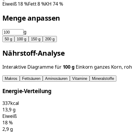
Eiweiß
18
%
Fett
8
%
KH
74
%
Menge anpassen
g
50
g
100
g
150
g
200
g
Nährstoff-Analyse
Interaktive Diagramme für
100
g
Einkorn ganzes Korn, roh
Makros
Fettsäuren
Aminosäuren
Vitamine
Mineralstoffe
Energie-Verteilung
337
kcal
13,9
g
Eiweiß
18
%
2,9
g