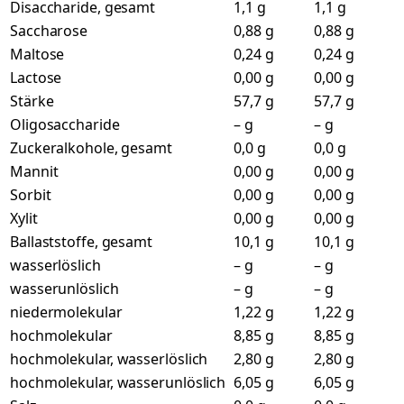
Disaccharide, gesamt
1,1 g
1,1 g
Saccharose
0,88 g
0,88 g
Maltose
0,24 g
0,24 g
Lactose
0,00 g
0,00 g
Stärke
57,7 g
57,7 g
Oligosaccharide
– g
– g
Zuckeralkohole, gesamt
0,0 g
0,0 g
Mannit
0,00 g
0,00 g
Sorbit
0,00 g
0,00 g
Xylit
0,00 g
0,00 g
Ballaststoffe, gesamt
10,1 g
10,1 g
wasserlöslich
– g
– g
wasserunlöslich
– g
– g
niedermolekular
1,22 g
1,22 g
hochmolekular
8,85 g
8,85 g
hochmolekular, wasserlöslich
2,80 g
2,80 g
hochmolekular, wasserunlöslich
6,05 g
6,05 g