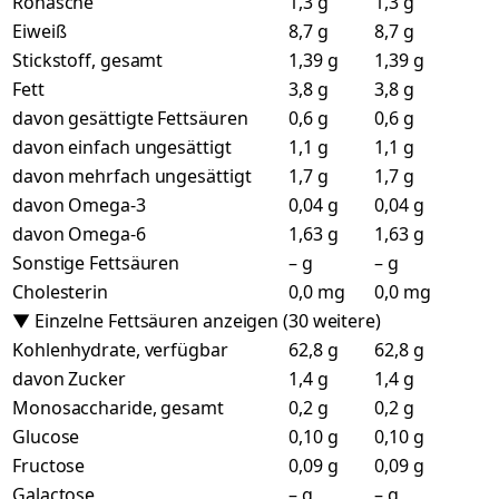
Rohasche
1,3 g
1,3 g
Eiweiß
8,7 g
8,7 g
Stickstoff, gesamt
1,39 g
1,39 g
Fett
3,8 g
3,8 g
davon gesättigte Fettsäuren
0,6 g
0,6 g
davon einfach ungesättigt
1,1 g
1,1 g
davon mehrfach ungesättigt
1,7 g
1,7 g
davon Omega-3
0,04 g
0,04 g
davon Omega-6
1,63 g
1,63 g
Sonstige Fettsäuren
– g
– g
Cholesterin
0,0 mg
0,0 mg
▼ Einzelne Fettsäuren anzeigen (30 weitere)
Kohlenhydrate, verfügbar
62,8 g
62,8 g
davon Zucker
1,4 g
1,4 g
Monosaccharide, gesamt
0,2 g
0,2 g
Glucose
0,10 g
0,10 g
Fructose
0,09 g
0,09 g
Galactose
– g
– g