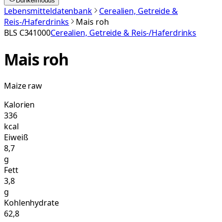
Dunkelmodus
Lebensmitteldatenbank
Cerealien, Getreide &
Reis-/Haferdrinks
Mais roh
BLS
C341000
Cerealien, Getreide & Reis-/Haferdrinks
Mais roh
Maize raw
Kalorien
336
kcal
Eiweiß
8,7
g
Fett
3,8
g
Kohlenhydrate
62,8