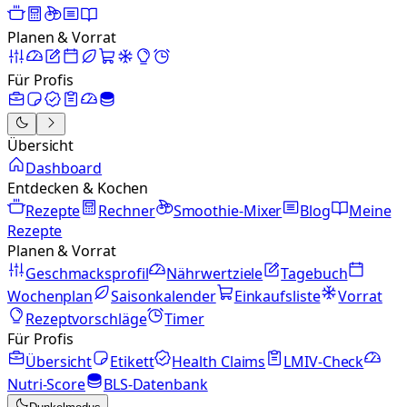
Planen & Vorrat
Für Profis
Übersicht
Dashboard
Entdecken & Kochen
Rezepte
Rechner
Smoothie-Mixer
Blog
Meine
Rezepte
Planen & Vorrat
Geschmacksprofil
Nährwertziele
Tagebuch
Wochenplan
Saisonkalender
Einkaufsliste
Vorrat
Rezeptvorschläge
Timer
Für Profis
Übersicht
Etikett
Health Claims
LMIV-Check
Nutri-Score
BLS-Datenbank