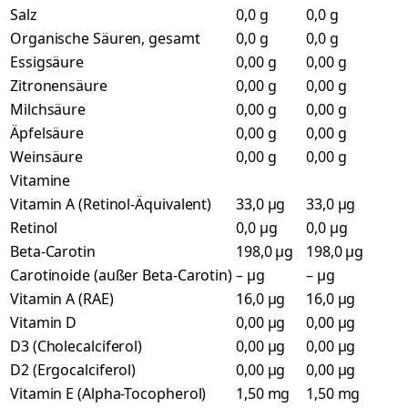
Salz
0,0 g
0,0 g
Organische Säuren, gesamt
0,0 g
0,0 g
Essigsäure
0,00 g
0,00 g
Zitronensäure
0,00 g
0,00 g
Milchsäure
0,00 g
0,00 g
Äpfelsäure
0,00 g
0,00 g
Weinsäure
0,00 g
0,00 g
Vitamine
Vitamin A (Retinol-Äquivalent)
33,0 µg
33,0 µg
Retinol
0,0 µg
0,0 µg
Beta-Carotin
198,0 µg
198,0 µg
Carotinoide (außer Beta-Carotin)
– µg
– µg
Vitamin A (RAE)
16,0 µg
16,0 µg
Vitamin D
0,00 µg
0,00 µg
D3 (Cholecalciferol)
0,00 µg
0,00 µg
D2 (Ergocalciferol)
0,00 µg
0,00 µg
Vitamin E (Alpha-Tocopherol)
1,50 mg
1,50 mg