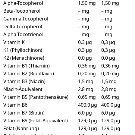
Alpha-Tocopherol
1,50 mg
1,50 mg
Beta-Tocopherol
– mg
– mg
Gamma-Tocopherol
– mg
– mg
Delta-Tocopherol
– mg
– mg
Alpha-Tocotrienol
– mg
– mg
Vitamin K
0,3 µg
0,3 µg
K1 (Phyllochinon)
0,3 µg
0,3 µg
K2 (Menachinone)
0,0 µg
0,0 µg
Vitamin B1 (Thiamin)
0,36 mg
0,36 mg
Vitamin B2 (Riboflavin)
0,20 mg
0,20 mg
Vitamin B3 (Niacin)
1,5 mg
1,5 mg
Niacin-Äquivalent
2,8 mg
2,8 mg
Vitamin B5 (Pantothensäure)
0,65 mg
0,65 mg
Vitamin B6
400,0 µg
400,0 µg
Vitamin B7 (Biotin)
6,0 µg
6,0 µg
Vitamin B9 (Folat-Äquivalent)
129,0 µg
129,0 µg
Folat (Nahrung)
129,0 µg
129,0 µg