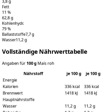
3,8
g
Fett
11
%
62,8
g
Kohlenhydr.
79
%
Ballaststoffe
7,7 g
Wasser
11,2 g
Vollständige Nährwerttabelle
Angaben für
100
g
Mais roh
Nährstoff
je
100
g
je 100 g
Energie
Kalorien
336 kcal
336 kcal
Brennwert
1418 kJ
1418 kJ
Hauptnährstoffe
Wasser
11,2 g
11,2 g