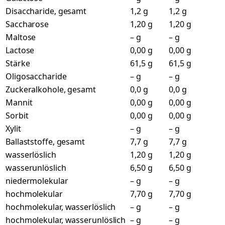
Disaccharide, gesamt
1,2 g
1,2 g
Saccharose
1,20 g
1,20 g
Maltose
– g
– g
Lactose
0,00 g
0,00 g
Stärke
61,5 g
61,5 g
Oligosaccharide
– g
– g
Zuckeralkohole, gesamt
0,0 g
0,0 g
Mannit
0,00 g
0,00 g
Sorbit
0,00 g
0,00 g
Xylit
– g
– g
Ballaststoffe, gesamt
7,7 g
7,7 g
wasserlöslich
1,20 g
1,20 g
wasserunlöslich
6,50 g
6,50 g
niedermolekular
– g
– g
hochmolekular
7,70 g
7,70 g
hochmolekular, wasserlöslich
– g
– g
hochmolekular, wasserunlöslich
– g
– g