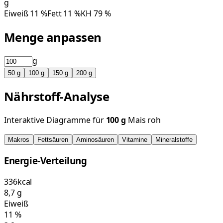
g
Eiweiß
11
%
Fett
11
%
KH
79
%
Menge anpassen
g
50
g
100
g
150
g
200
g
Nährstoff-Analyse
Interaktive Diagramme für
100
g
Mais roh
Makros
Fettsäuren
Aminosäuren
Vitamine
Mineralstoffe
Energie-Verteilung
336
kcal
8,7
g
Eiweiß
11
%