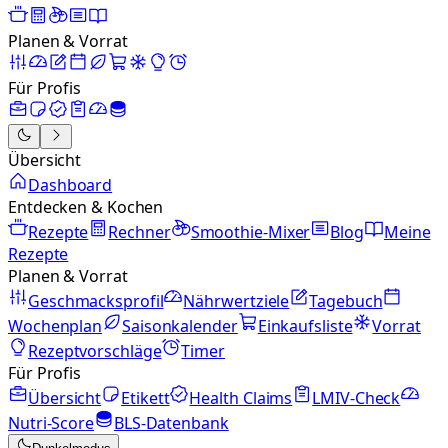
Planen & Vorrat
Für Profis
Übersicht
Dashboard
Entdecken & Kochen
Rezepte
Rechner
Smoothie-Mixer
Blog
Meine
Rezepte
Planen & Vorrat
Geschmacksprofil
Nährwertziele
Tagebuch
Wochenplan
Saisonkalender
Einkaufsliste
Vorrat
Rezeptvorschläge
Timer
Für Profis
Übersicht
Etikett
Health Claims
LMIV-Check
Nutri-Score
BLS-Datenbank