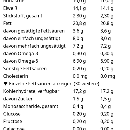
Rohasche
10,0 g
10,0 g
Eiweiß
14,1 g
14,1 g
Stickstoff, gesamt
2,30 g
2,30 g
Fett
20,8 g
20,8 g
davon gesättigte Fettsäuren
3,6 g
3,6 g
davon einfach ungesättigt
8,0 g
8,0 g
davon mehrfach ungesättigt
7,2 g
7,2 g
davon Omega-3
0,30 g
0,30 g
davon Omega-6
6,90 g
6,90 g
Sonstige Fettsäuren
0,20 g
0,20 g
Cholesterin
0,0 mg
0,0 mg
▼ Einzelne Fettsäuren anzeigen (30 weitere)
Kohlenhydrate, verfügbar
17,2 g
17,2 g
davon Zucker
1,5 g
1,5 g
Monosaccharide, gesamt
0,4 g
0,4 g
Glucose
0,20 g
0,20 g
Fructose
0,20 g
0,20 g
Galactose
0,00 g
0,00 g