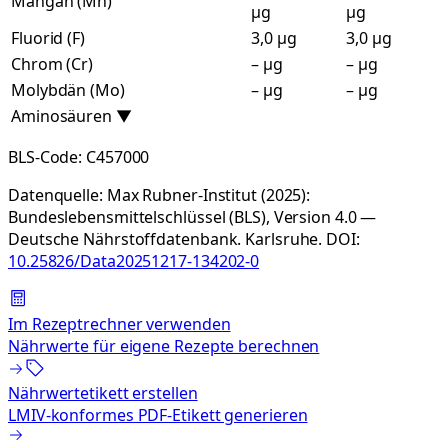
Mangan (Mn)
µg
µg
Fluorid (F)
3,0 µg
3,0 µg
Chrom (Cr)
– µg
– µg
Molybdän (Mo)
– µg
– µg
Aminosäuren
▼
BLS-Code:
C457000
Datenquelle:
Max Rubner-Institut (2025):
Bundeslebensmittelschlüssel (BLS), Version 4.0 —
Deutsche Nährstoffdatenbank. Karlsruhe.
DOI:
10.25826/Data20251217-134202-0
Im Rezeptrechner verwenden
Nährwerte für eigene Rezepte berechnen
Nährwertetikett erstellen
LMIV-konformes PDF-Etikett generieren