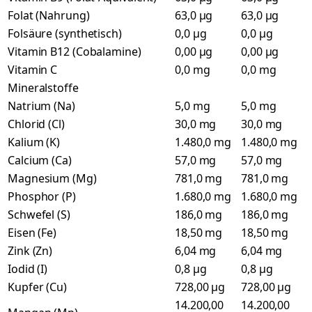
Folat (Nahrung)
63,0 µg
63,0 µg
Folsäure (synthetisch)
0,0 µg
0,0 µg
Vitamin B12 (Cobalamine)
0,00 µg
0,00 µg
Vitamin C
0,0 mg
0,0 mg
Mineralstoffe
Natrium (Na)
5,0 mg
5,0 mg
Chlorid (Cl)
30,0 mg
30,0 mg
Kalium (K)
1.480,0 mg
1.480,0 mg
Calcium (Ca)
57,0 mg
57,0 mg
Magnesium (Mg)
781,0 mg
781,0 mg
Phosphor (P)
1.680,0 mg
1.680,0 mg
Schwefel (S)
186,0 mg
186,0 mg
Eisen (Fe)
18,50 mg
18,50 mg
Zink (Zn)
6,04 mg
6,04 mg
Iodid (I)
0,8 µg
0,8 µg
Kupfer (Cu)
728,00 µg
728,00 µg
14.200,00
14.200,00