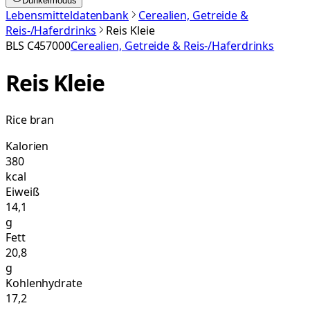
Dunkelmodus
Lebensmitteldatenbank
Cerealien, Getreide &
Reis-/Haferdrinks
Reis Kleie
BLS
C457000
Cerealien, Getreide & Reis-/Haferdrinks
Reis Kleie
Rice bran
Kalorien
380
kcal
Eiweiß
14,1
g
Fett
20,8
g
Kohlenhydrate
17,2