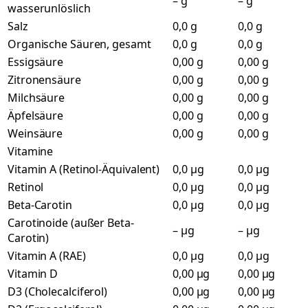
– g
– g
wasserunlöslich
Salz
0,0 g
0,0 g
Organische Säuren, gesamt
0,0 g
0,0 g
Essigsäure
0,00 g
0,00 g
Zitronensäure
0,00 g
0,00 g
Milchsäure
0,00 g
0,00 g
Äpfelsäure
0,00 g
0,00 g
Weinsäure
0,00 g
0,00 g
Vitamine
Vitamin A (Retinol-Äquivalent)
0,0 µg
0,0 µg
Retinol
0,0 µg
0,0 µg
Beta-Carotin
0,0 µg
0,0 µg
Carotinoide (außer Beta-
– µg
– µg
Carotin)
Vitamin A (RAE)
0,0 µg
0,0 µg
Vitamin D
0,00 µg
0,00 µg
D3 (Cholecalciferol)
0,00 µg
0,00 µg