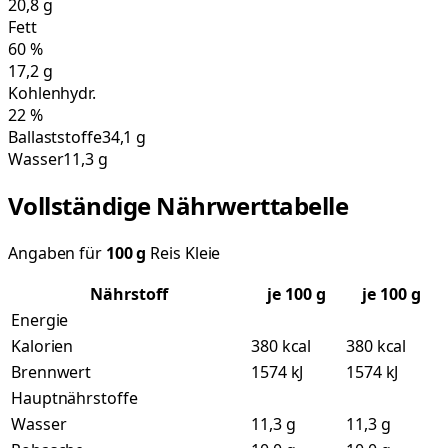
20,8
g
Fett
60
%
17,2
g
Kohlenhydr.
22
%
Ballaststoffe
34,1 g
Wasser
11,3 g
Vollständige Nährwerttabelle
Angaben für
100
g
Reis Kleie
Nährstoff
je
100
g
je 100 g
Energie
Kalorien
380 kcal
380 kcal
Brennwert
1574 kJ
1574 kJ
Hauptnährstoffe
Wasser
11,3 g
11,3 g