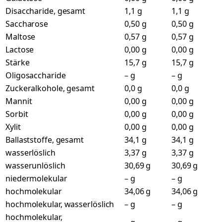
Disaccharide, gesamt
1,1 g
1,1 g
Saccharose
0,50 g
0,50 g
Maltose
0,57 g
0,57 g
Lactose
0,00 g
0,00 g
Stärke
15,7 g
15,7 g
Oligosaccharide
– g
– g
Zuckeralkohole, gesamt
0,0 g
0,0 g
Mannit
0,00 g
0,00 g
Sorbit
0,00 g
0,00 g
Xylit
0,00 g
0,00 g
Ballaststoffe, gesamt
34,1 g
34,1 g
wasserlöslich
3,37 g
3,37 g
wasserunlöslich
30,69 g
30,69 g
niedermolekular
– g
– g
hochmolekular
34,06 g
34,06 g
hochmolekular, wasserlöslich
– g
– g
hochmolekular,