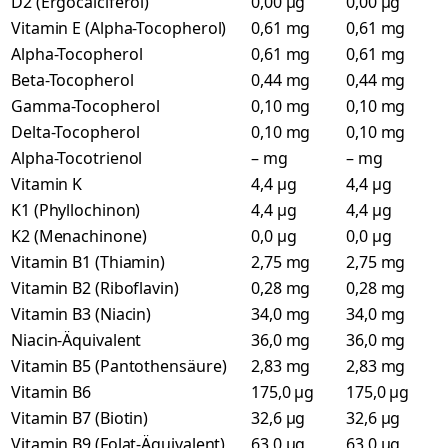
D2 (Ergocalciferol)
0,00 µg
0,00 µg
Vitamin E (Alpha-Tocopherol)
0,61 mg
0,61 mg
Alpha-Tocopherol
0,61 mg
0,61 mg
Beta-Tocopherol
0,44 mg
0,44 mg
Gamma-Tocopherol
0,10 mg
0,10 mg
Delta-Tocopherol
0,10 mg
0,10 mg
Alpha-Tocotrienol
– mg
– mg
Vitamin K
4,4 µg
4,4 µg
K1 (Phyllochinon)
4,4 µg
4,4 µg
K2 (Menachinone)
0,0 µg
0,0 µg
Vitamin B1 (Thiamin)
2,75 mg
2,75 mg
Vitamin B2 (Riboflavin)
0,28 mg
0,28 mg
Vitamin B3 (Niacin)
34,0 mg
34,0 mg
Niacin-Äquivalent
36,0 mg
36,0 mg
Vitamin B5 (Pantothensäure)
2,83 mg
2,83 mg
Vitamin B6
175,0 µg
175,0 µg
Vitamin B7 (Biotin)
32,6 µg
32,6 µg
Vitamin B9 (Folat-Äquivalent)
63,0 µg
63,0 µg