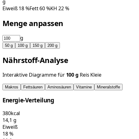
g
Eiweiß
18
%
Fett
60
%
KH
22
%
Menge anpassen
g
50
g
100
g
150
g
200
g
Nährstoff-Analyse
Interaktive Diagramme für
100
g
Reis Kleie
Makros
Fettsäuren
Aminosäuren
Vitamine
Mineralstoffe
Energie-Verteilung
380
kcal
14,1
g
Eiweiß
18
%