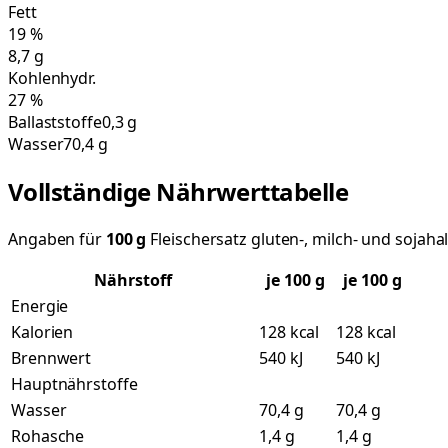
Fett
19
%
8,7
g
Kohlenhydr.
27
%
Ballaststoffe
0,3 g
Wasser
70,4 g
Vollständige Nährwerttabelle
Angaben für
100
g
Fleischersatz gluten-, milch- und sojahal
Nährstoff
je
100
g
je 100 g
Energie
Kalorien
128 kcal
128 kcal
Brennwert
540 kJ
540 kJ
Hauptnährstoffe
Wasser
70,4 g
70,4 g
Rohasche
1,4 g
1,4 g