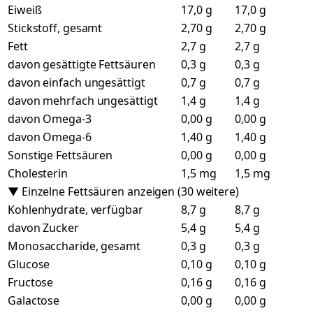
Eiweiß
17,0 g
17,0 g
Stickstoff, gesamt
2,70 g
2,70 g
Fett
2,7 g
2,7 g
davon gesättigte Fettsäuren
0,3 g
0,3 g
davon einfach ungesättigt
0,7 g
0,7 g
davon mehrfach ungesättigt
1,4 g
1,4 g
davon Omega-3
0,00 g
0,00 g
davon Omega-6
1,40 g
1,40 g
Sonstige Fettsäuren
0,00 g
0,00 g
Cholesterin
1,5 mg
1,5 mg
▼ Einzelne Fettsäuren anzeigen (30 weitere)
Kohlenhydrate, verfügbar
8,7 g
8,7 g
davon Zucker
5,4 g
5,4 g
Monosaccharide, gesamt
0,3 g
0,3 g
Glucose
0,10 g
0,10 g
Fructose
0,16 g
0,16 g
Galactose
0,00 g
0,00 g