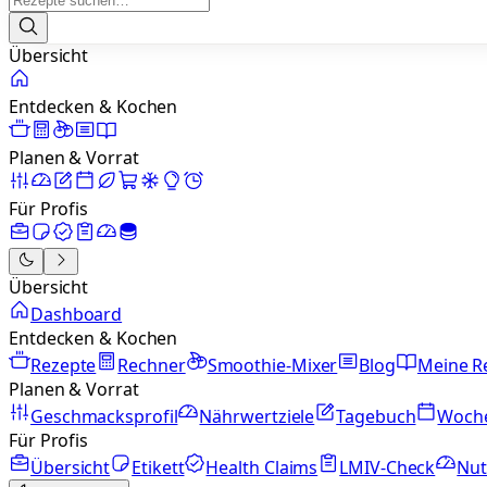
Übersicht
Entdecken & Kochen
Planen & Vorrat
Für Profis
Übersicht
Dashboard
Entdecken & Kochen
Rezepte
Rechner
Smoothie-Mixer
Blog
Meine R
Planen & Vorrat
Geschmacksprofil
Nährwertziele
Tagebuch
Woch
Für Profis
Übersicht
Etikett
Health Claims
LMIV-Check
Nut