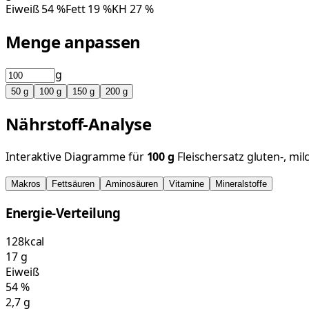
Eiweiß
54
%
Fett
19
%
KH
27
%
Menge anpassen
g
50
g
100
g
150
g
200
g
Nährstoff-Analyse
Interaktive Diagramme für
100
g
Fleischersatz gluten-, mil
Makros
Fettsäuren
Aminosäuren
Vitamine
Mineralstoffe
Energie-Verteilung
128
kcal
17
g
Eiweiß
54
%
2,7
g