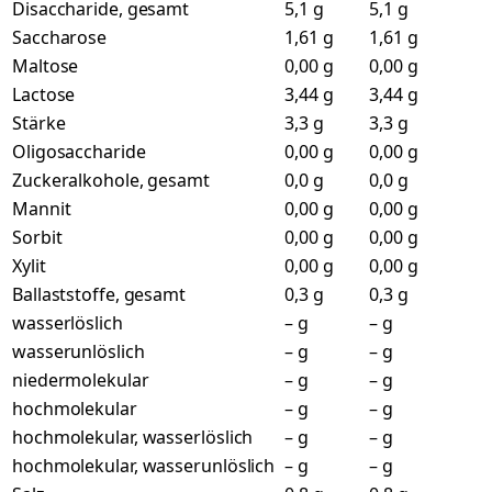
Disaccharide, gesamt
5,1 g
5,1 g
Saccharose
1,61 g
1,61 g
Maltose
0,00 g
0,00 g
Lactose
3,44 g
3,44 g
Stärke
3,3 g
3,3 g
Oligosaccharide
0,00 g
0,00 g
Zuckeralkohole, gesamt
0,0 g
0,0 g
Mannit
0,00 g
0,00 g
Sorbit
0,00 g
0,00 g
Xylit
0,00 g
0,00 g
Ballaststoffe, gesamt
0,3 g
0,3 g
wasserlöslich
– g
– g
wasserunlöslich
– g
– g
niedermolekular
– g
– g
hochmolekular
– g
– g
hochmolekular, wasserlöslich
– g
– g
hochmolekular, wasserunlöslich
– g
– g