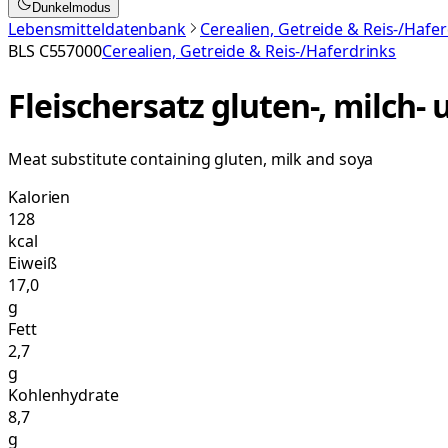
Dunkelmodus
Lebensmitteldatenbank
Cerealien, Getreide & Reis-/Hafe
BLS
C557000
Cerealien, Getreide & Reis-/Haferdrinks
Fleischersatz gluten-, milch- 
Meat substitute containing gluten, milk and soya
Kalorien
128
kcal
Eiweiß
17,0
g
Fett
2,7
g
Kohlenhydrate
8,7
g