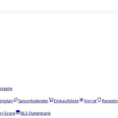
ezepte
enplan
Saisonkalender
Einkaufsliste
Vorrat
Rezeptv
ri-Score
BLS-Datenbank