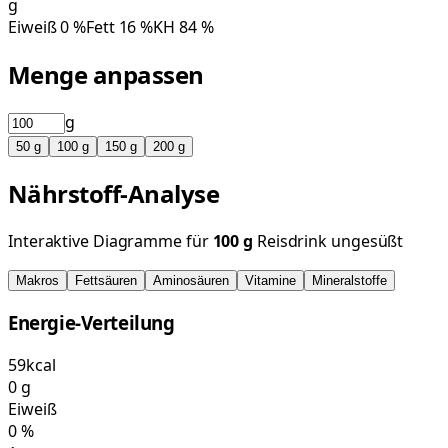
g
Eiweiß
0
%
Fett
16
%
KH
84
%
Menge anpassen
g
50
g
100
g
150
g
200
g
Nährstoff-Analyse
Interaktive Diagramme für
100
g
Reisdrink ungesüßt
Makros
Fettsäuren
Aminosäuren
Vitamine
Mineralstoffe
Energie-Verteilung
59
kcal
0
g
Eiweiß
0
%