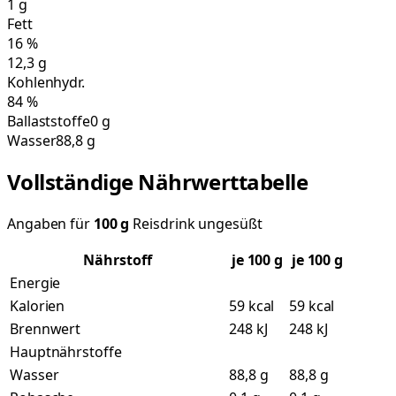
1
g
Fett
16
%
12,3
g
Kohlenhydr.
84
%
Ballaststoffe
0 g
Wasser
88,8 g
Vollständige Nährwerttabelle
Angaben für
100
g
Reisdrink ungesüßt
Nährstoff
je
100
g
je 100 g
Energie
Kalorien
59 kcal
59 kcal
Brennwert
248 kJ
248 kJ
Hauptnährstoffe
Wasser
88,8 g
88,8 g