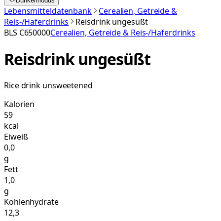
Dunkelmodus
Lebensmitteldatenbank
Cerealien, Getreide &
Reis-/Haferdrinks
Reisdrink ungesüßt
BLS
C650000
Cerealien, Getreide & Reis-/Haferdrinks
Reisdrink ungesüßt
Rice drink unsweetened
Kalorien
59
kcal
Eiweiß
0,0
g
Fett
1,0
g
Kohlenhydrate
12,3