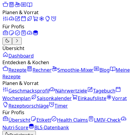
Planen & Vorrat
Für Profis
Übersicht
Dashboard
Entdecken & Kochen
Rezepte
Rechner
Smoothie-Mixer
Blog
Meine
Rezepte
Planen & Vorrat
Geschmacksprofil
Nährwertziele
Tagebuch
Wochenplan
Saisonkalender
Einkaufsliste
Vorrat
Rezeptvorschläge
Timer
Für Profis
Übersicht
Etikett
Health Claims
LMIV-Check
Nutri-Score
BLS-Datenbank