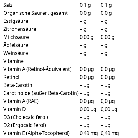
Salz
0,1 g
0,1 g
Organische Säuren, gesamt
0,0 g
0,0 g
Essigsäure
– g
– g
Zitronensäure
– g
– g
Milchsäure
0,00 g
0,00 g
Äpfelsäure
– g
– g
Weinsäure
– g
– g
Vitamine
Vitamin A (Retinol-Äquivalent)
0,0 µg
0,0 µg
Retinol
0,0 µg
0,0 µg
Beta-Carotin
– µg
– µg
Carotinoide (außer Beta-Carotin)
– µg
– µg
Vitamin A (RAE)
0,0 µg
0,0 µg
Vitamin D
0,00 µg
0,00 µg
D3 (Cholecalciferol)
– µg
– µg
D2 (Ergocalciferol)
– µg
– µg
Vitamin E (Alpha-Tocopherol)
0,49 mg
0,49 mg