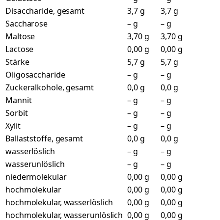
Disaccharide, gesamt
3,7 g
3,7 g
Saccharose
– g
– g
Maltose
3,70 g
3,70 g
Lactose
0,00 g
0,00 g
Stärke
5,7 g
5,7 g
Oligosaccharide
– g
– g
Zuckeralkohole, gesamt
0,0 g
0,0 g
Mannit
– g
– g
Sorbit
– g
– g
Xylit
– g
– g
Ballaststoffe, gesamt
0,0 g
0,0 g
wasserlöslich
– g
– g
wasserunlöslich
– g
– g
niedermolekular
0,00 g
0,00 g
hochmolekular
0,00 g
0,00 g
hochmolekular, wasserlöslich
0,00 g
0,00 g
hochmolekular, wasserunlöslich
0,00 g
0,00 g