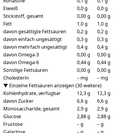
Rohasche
0,1 g
0,1 g
Eiweiß
0,0 g
0,0 g
Stickstoff, gesamt
0,00 g
0,00 g
Fett
1,0 g
1,0 g
davon gesättigte Fettsäuren
0,2 g
0,2 g
davon einfach ungesättigt
0,3 g
0,3 g
davon mehrfach ungesättigt
0,4 g
0,4 g
davon Omega-3
0,00 g
0,00 g
davon Omega-6
0,44 g
0,44 g
Sonstige Fettsäuren
0,00 g
0,00 g
Cholesterin
– mg
– mg
▼ Einzelne Fettsäuren anzeigen (30 weitere)
Kohlenhydrate, verfügbar
12,3 g
12,3 g
davon Zucker
6,6 g
6,6 g
Monosaccharide, gesamt
2,9 g
2,9 g
Glucose
2,88 g
2,88 g
Fructose
– g
– g
Galactose
– g
– g