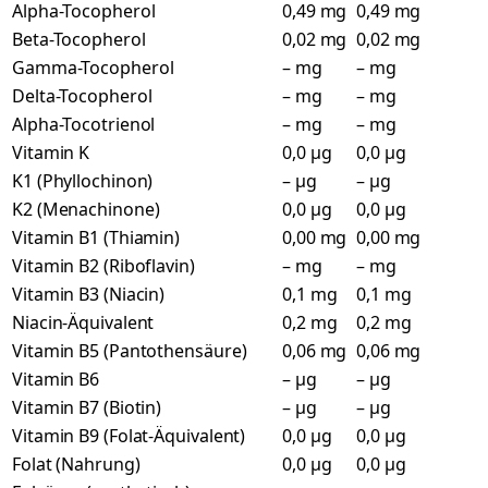
Alpha-Tocopherol
0,49 mg
0,49 mg
Beta-Tocopherol
0,02 mg
0,02 mg
Gamma-Tocopherol
– mg
– mg
Delta-Tocopherol
– mg
– mg
Alpha-Tocotrienol
– mg
– mg
Vitamin K
0,0 µg
0,0 µg
K1 (Phyllochinon)
– µg
– µg
K2 (Menachinone)
0,0 µg
0,0 µg
Vitamin B1 (Thiamin)
0,00 mg
0,00 mg
Vitamin B2 (Riboflavin)
– mg
– mg
Vitamin B3 (Niacin)
0,1 mg
0,1 mg
Niacin-Äquivalent
0,2 mg
0,2 mg
Vitamin B5 (Pantothensäure)
0,06 mg
0,06 mg
Vitamin B6
– µg
– µg
Vitamin B7 (Biotin)
– µg
– µg
Vitamin B9 (Folat-Äquivalent)
0,0 µg
0,0 µg
Folat (Nahrung)
0,0 µg
0,0 µg