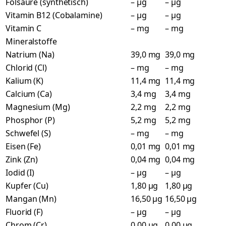
Folsäure (synthetisch)
– µg
– µg
Vitamin B12 (Cobalamine)
– µg
– µg
Vitamin C
– mg
– mg
Mineralstoffe
Natrium (Na)
39,0 mg
39,0 mg
Chlorid (Cl)
– mg
– mg
Kalium (K)
11,4 mg
11,4 mg
Calcium (Ca)
3,4 mg
3,4 mg
Magnesium (Mg)
2,2 mg
2,2 mg
Phosphor (P)
5,2 mg
5,2 mg
Schwefel (S)
– mg
– mg
Eisen (Fe)
0,01 mg
0,01 mg
Zink (Zn)
0,04 mg
0,04 mg
Iodid (I)
– µg
– µg
Kupfer (Cu)
1,80 µg
1,80 µg
Mangan (Mn)
16,50 µg
16,50 µg
Fluorid (F)
– µg
– µg
Chrom (Cr)
0,00 µg
0,00 µg