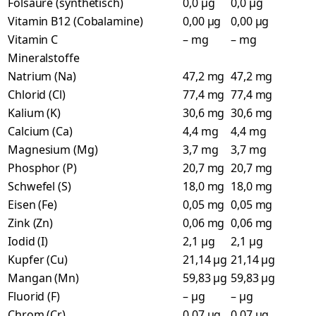
Folsäure (synthetisch)
0,0 µg
0,0 µg
Vitamin B12 (Cobalamine)
0,00 µg
0,00 µg
Vitamin C
– mg
– mg
Mineralstoffe
Natrium (Na)
47,2 mg
47,2 mg
Chlorid (Cl)
77,4 mg
77,4 mg
Kalium (K)
30,6 mg
30,6 mg
Calcium (Ca)
4,4 mg
4,4 mg
Magnesium (Mg)
3,7 mg
3,7 mg
Phosphor (P)
20,7 mg
20,7 mg
Schwefel (S)
18,0 mg
18,0 mg
Eisen (Fe)
0,05 mg
0,05 mg
Zink (Zn)
0,06 mg
0,06 mg
Iodid (I)
2,1 µg
2,1 µg
Kupfer (Cu)
21,14 µg
21,14 µg
Mangan (Mn)
59,83 µg
59,83 µg
Fluorid (F)
– µg
– µg
Chrom (Cr)
0,07 µg
0,07 µg