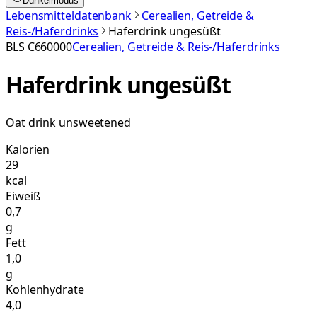
Dunkelmodus
Lebensmitteldatenbank
Cerealien, Getreide &
Reis-/Haferdrinks
Haferdrink ungesüßt
BLS
C660000
Cerealien, Getreide & Reis-/Haferdrinks
Haferdrink ungesüßt
Oat drink unsweetened
Kalorien
29
kcal
Eiweiß
0,7
g
Fett
1,0
g
Kohlenhydrate
4,0