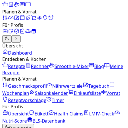
Planen & Vorrat
Für Profis
Übersicht
Dashboard
Entdecken & Kochen
Rezepte
Rechner
Smoothie-Mixer
Blog
Meine
Rezepte
Planen & Vorrat
Geschmacksprofil
Nährwertziele
Tagebuch
Wochenplan
Saisonkalender
Einkaufsliste
Vorrat
Rezeptvorschläge
Timer
Für Profis
Übersicht
Etikett
Health Claims
LMIV-Check
Nutri-Score
BLS-Datenbank