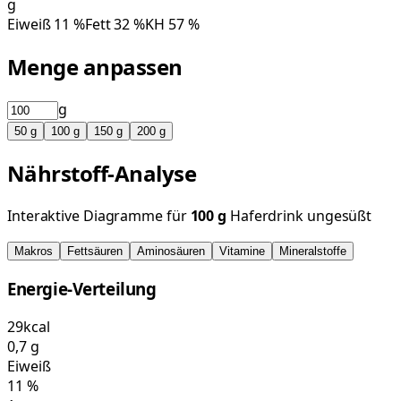
g
Eiweiß
11
%
Fett
32
%
KH
57
%
Menge anpassen
g
50
g
100
g
150
g
200
g
Nährstoff-Analyse
Interaktive Diagramme für
100
g
Haferdrink ungesüßt
Makros
Fettsäuren
Aminosäuren
Vitamine
Mineralstoffe
Energie-Verteilung
29
kcal
0,7
g
Eiweiß
11
%