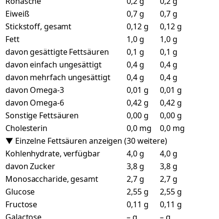
Rohasche
0,2 g
0,2 g
Eiweiß
0,7 g
0,7 g
Stickstoff, gesamt
0,12 g
0,12 g
Fett
1,0 g
1,0 g
davon gesättigte Fettsäuren
0,1 g
0,1 g
davon einfach ungesättigt
0,4 g
0,4 g
davon mehrfach ungesättigt
0,4 g
0,4 g
davon Omega-3
0,01 g
0,01 g
davon Omega-6
0,42 g
0,42 g
Sonstige Fettsäuren
0,00 g
0,00 g
Cholesterin
0,0 mg
0,0 mg
▼ Einzelne Fettsäuren anzeigen (30 weitere)
Kohlenhydrate, verfügbar
4,0 g
4,0 g
davon Zucker
3,8 g
3,8 g
Monosaccharide, gesamt
2,7 g
2,7 g
Glucose
2,55 g
2,55 g
Fructose
0,11 g
0,11 g
Galactose
– g
– g