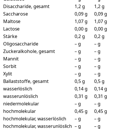
Disaccharide, gesamt
1,2 g
1,2 g
Saccharose
0,09 g
0,09 g
Maltose
1,07 g
1,07 g
Lactose
0,00 g
0,00 g
Stärke
0,2 g
0,2 g
Oligosaccharide
– g
– g
Zuckeralkohole, gesamt
– g
– g
Mannit
– g
– g
Sorbit
– g
– g
Xylit
– g
– g
Ballaststoffe, gesamt
0,5 g
0,5 g
wasserlöslich
0,14 g
0,14 g
wasserunlöslich
0,31 g
0,31 g
niedermolekular
– g
– g
hochmolekular
0,45 g
0,45 g
hochmolekular, wasserlöslich
– g
– g
hochmolekular, wasserunlöslich
– g
– g