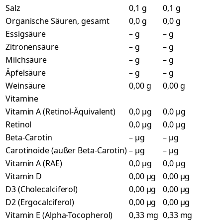
Salz
0,1 g
0,1 g
Organische Säuren, gesamt
0,0 g
0,0 g
Essigsäure
– g
– g
Zitronensäure
– g
– g
Milchsäure
– g
– g
Äpfelsäure
– g
– g
Weinsäure
0,00 g
0,00 g
Vitamine
Vitamin A (Retinol-Äquivalent)
0,0 µg
0,0 µg
Retinol
0,0 µg
0,0 µg
Beta-Carotin
– µg
– µg
Carotinoide (außer Beta-Carotin)
– µg
– µg
Vitamin A (RAE)
0,0 µg
0,0 µg
Vitamin D
0,00 µg
0,00 µg
D3 (Cholecalciferol)
0,00 µg
0,00 µg
D2 (Ergocalciferol)
0,00 µg
0,00 µg
Vitamin E (Alpha-Tocopherol)
0,33 mg
0,33 mg