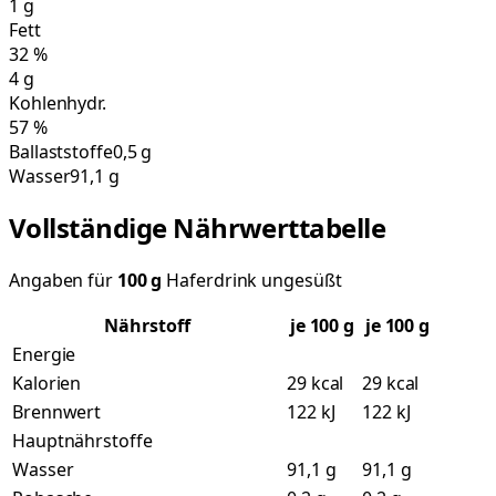
1
g
Fett
32
%
4
g
Kohlenhydr.
57
%
Ballaststoffe
0,5 g
Wasser
91,1 g
Vollständige Nährwerttabelle
Angaben für
100
g
Haferdrink ungesüßt
Nährstoff
je
100
g
je 100 g
Energie
Kalorien
29 kcal
29 kcal
Brennwert
122 kJ
122 kJ
Hauptnährstoffe
Wasser
91,1 g
91,1 g