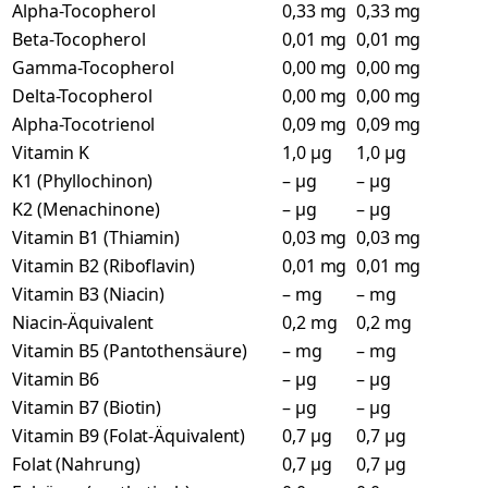
Alpha-Tocopherol
0,33 mg
0,33 mg
Beta-Tocopherol
0,01 mg
0,01 mg
Gamma-Tocopherol
0,00 mg
0,00 mg
Delta-Tocopherol
0,00 mg
0,00 mg
Alpha-Tocotrienol
0,09 mg
0,09 mg
Vitamin K
1,0 µg
1,0 µg
K1 (Phyllochinon)
– µg
– µg
K2 (Menachinone)
– µg
– µg
Vitamin B1 (Thiamin)
0,03 mg
0,03 mg
Vitamin B2 (Riboflavin)
0,01 mg
0,01 mg
Vitamin B3 (Niacin)
– mg
– mg
Niacin-Äquivalent
0,2 mg
0,2 mg
Vitamin B5 (Pantothensäure)
– mg
– mg
Vitamin B6
– µg
– µg
Vitamin B7 (Biotin)
– µg
– µg
Vitamin B9 (Folat-Äquivalent)
0,7 µg
0,7 µg
Folat (Nahrung)
0,7 µg
0,7 µg