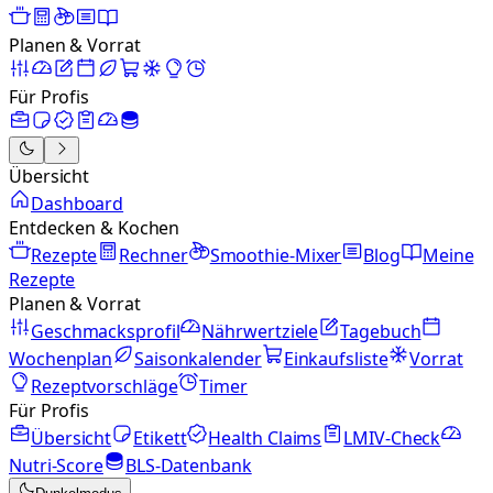
Planen & Vorrat
Für Profis
Übersicht
Dashboard
Entdecken & Kochen
Rezepte
Rechner
Smoothie-Mixer
Blog
Meine
Rezepte
Planen & Vorrat
Geschmacksprofil
Nährwertziele
Tagebuch
Wochenplan
Saisonkalender
Einkaufsliste
Vorrat
Rezeptvorschläge
Timer
Für Profis
Übersicht
Etikett
Health Claims
LMIV-Check
Nutri-Score
BLS-Datenbank