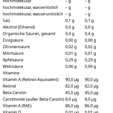
hochmolekular
– g
– g
hochmolekular, wasserlöslich
– g
– g
hochmolekular, wasserunlöslich
– g
– g
Salz
0,1 g
0,1 g
Alkohol (Ethanol)
0,0 g
0,0 g
Organische Säuren, gesamt
0,4 g
0,4 g
Essigsäure
0,00 g
0,00 g
Zitronensäure
0,02 g
0,02 g
Milchsäure
0,01 g
0,01 g
Äpfelsäure
0,29 g
0,29 g
Weinsäure
0,06 g
0,06 g
Vitamine
Vitamin A (Retinol-Äquivalent)
90,0 µg
90,0 µg
Retinol
82,0 µg
82,0 µg
Beta-Carotin
45,0 µg
45,0 µg
Carotinoide (außer Beta-Carotin)
8,0 µg
8,0 µg
Vitamin A (RAE)
86,0 µg
86,0 µg
Vitamin D
0,01 µg
0,01 µg