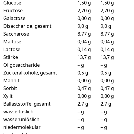
Glucose
1,50 g
1,50 g
Fructose
2,70 g
2,70 g
Galactose
0,00 g
0,00 g
Disaccharide, gesamt
9,0 g
9,0 g
Saccharose
8,77 g
8,77 g
Maltose
0,04 g
0,04 g
Lactose
0,14 g
0,14 g
Stärke
13,7 g
13,7 g
Oligosaccharide
– g
– g
Zuckeralkohole, gesamt
0,5 g
0,5 g
Mannit
0,00 g
0,00 g
Sorbit
0,47 g
0,47 g
Xylit
0,00 g
0,00 g
Ballaststoffe, gesamt
2,7 g
2,7 g
wasserlöslich
– g
– g
wasserunlöslich
– g
– g
niedermolekular
– g
– g