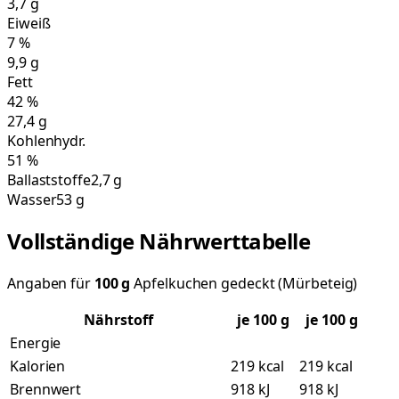
3,7
g
Eiweiß
7
%
9,9
g
Fett
42
%
27,4
g
Kohlenhydr.
51
%
Ballaststoffe
2,7 g
Wasser
53 g
Vollständige Nährwerttabelle
Angaben für
100
g
Apfelkuchen gedeckt (Mürbeteig)
Nährstoff
je
100
g
je 100 g
Energie
Kalorien
219 kcal
219 kcal
Brennwert
918 kJ
918 kJ