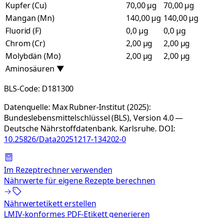
Kupfer (Cu)
70,00 µg
70,00 µg
Mangan (Mn)
140,00 µg
140,00 µg
Fluorid (F)
0,0 µg
0,0 µg
Chrom (Cr)
2,00 µg
2,00 µg
Molybdän (Mo)
2,00 µg
2,00 µg
Aminosäuren
▼
BLS-Code:
D181300
Datenquelle:
Max Rubner-Institut (2025):
Bundeslebensmittelschlüssel (BLS), Version 4.0 —
Deutsche Nährstoffdatenbank. Karlsruhe.
DOI:
10.25826/Data20251217-134202-0
Im Rezeptrechner verwenden
Nährwerte für eigene Rezepte berechnen
Nährwertetikett erstellen
LMIV-konformes PDF-Etikett generieren