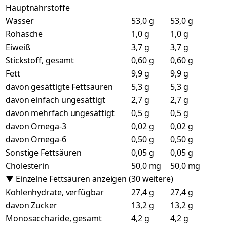
Hauptnährstoffe
Wasser
53,0 g
53,0 g
Rohasche
1,0 g
1,0 g
Eiweiß
3,7 g
3,7 g
Stickstoff, gesamt
0,60 g
0,60 g
Fett
9,9 g
9,9 g
davon gesättigte Fettsäuren
5,3 g
5,3 g
davon einfach ungesättigt
2,7 g
2,7 g
davon mehrfach ungesättigt
0,5 g
0,5 g
davon Omega-3
0,02 g
0,02 g
davon Omega-6
0,50 g
0,50 g
Sonstige Fettsäuren
0,05 g
0,05 g
Cholesterin
50,0 mg
50,0 mg
▼ Einzelne Fettsäuren anzeigen (30 weitere)
Kohlenhydrate, verfügbar
27,4 g
27,4 g
davon Zucker
13,2 g
13,2 g
Monosaccharide, gesamt
4,2 g
4,2 g