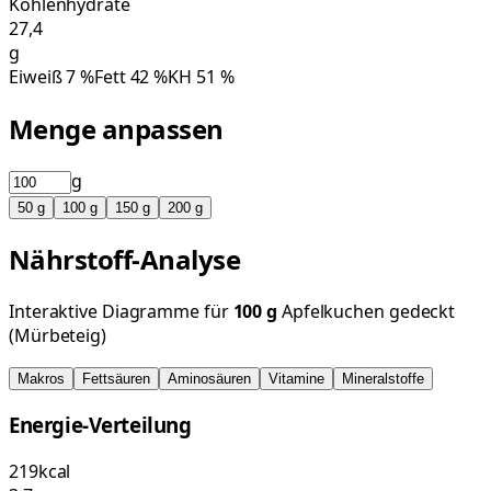
Kohlenhydrate
27,4
g
Eiweiß
7
%
Fett
42
%
KH
51
%
Menge anpassen
g
50
g
100
g
150
g
200
g
Nährstoff-Analyse
Interaktive Diagramme für
100
g
Apfelkuchen gedeckt
(Mürbeteig)
Makros
Fettsäuren
Aminosäuren
Vitamine
Mineralstoffe
Energie-Verteilung
219
kcal