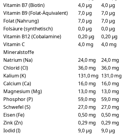
Vitamin B7 (Biotin)
4,0 µg
4,0 µg
Vitamin B9 (Folat-Äquivalent)
7,0 µg
7,0 µg
Folat (Nahrung)
7,0 µg
7,0 µg
Folsäure (synthetisch)
0,0 µg
0,0 µg
Vitamin B12 (Cobalamine)
0,20 µg
0,20 µg
Vitamin C
4,0 mg
4,0 mg
Mineralstoffe
Natrium (Na)
24,0 mg
24,0 mg
Chlorid (Cl)
36,0 mg
36,0 mg
Kalium (K)
131,0 mg
131,0 mg
Calcium (Ca)
16,0 mg
16,0 mg
Magnesium (Mg)
13,0 mg
13,0 mg
Phosphor (P)
59,0 mg
59,0 mg
Schwefel (S)
27,0 mg
27,0 mg
Eisen (Fe)
0,50 mg
0,50 mg
Zink (Zn)
0,29 mg
0,29 mg
Iodid (I)
9,0 µg
9,0 µg