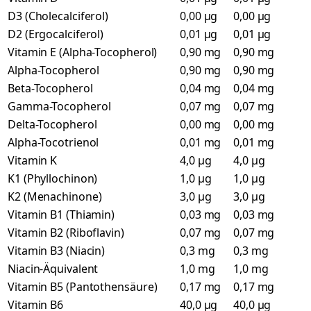
D3 (Cholecalciferol)
0,00 µg
0,00 µg
D2 (Ergocalciferol)
0,01 µg
0,01 µg
Vitamin E (Alpha-Tocopherol)
0,90 mg
0,90 mg
Alpha-Tocopherol
0,90 mg
0,90 mg
Beta-Tocopherol
0,04 mg
0,04 mg
Gamma-Tocopherol
0,07 mg
0,07 mg
Delta-Tocopherol
0,00 mg
0,00 mg
Alpha-Tocotrienol
0,01 mg
0,01 mg
Vitamin K
4,0 µg
4,0 µg
K1 (Phyllochinon)
1,0 µg
1,0 µg
K2 (Menachinone)
3,0 µg
3,0 µg
Vitamin B1 (Thiamin)
0,03 mg
0,03 mg
Vitamin B2 (Riboflavin)
0,07 mg
0,07 mg
Vitamin B3 (Niacin)
0,3 mg
0,3 mg
Niacin-Äquivalent
1,0 mg
1,0 mg
Vitamin B5 (Pantothensäure)
0,17 mg
0,17 mg
Vitamin B6
40,0 µg
40,0 µg