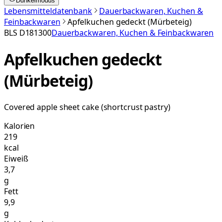
Dunkelmodus
Lebensmitteldatenbank
Dauerbackwaren, Kuchen &
Feinbackwaren
Apfelkuchen gedeckt (Mürbeteig)
BLS
D181300
Dauerbackwaren, Kuchen & Feinbackwaren
Apfelkuchen gedeckt
(Mürbeteig)
Covered apple sheet cake (shortcrust pastry)
Kalorien
219
kcal
Eiweiß
3,7
g
Fett
9,9
g