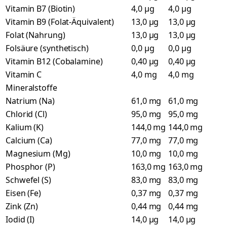
Vitamin B7 (Biotin)
4,0 µg
4,0 µg
Vitamin B9 (Folat-Äquivalent)
13,0 µg
13,0 µg
Folat (Nahrung)
13,0 µg
13,0 µg
Folsäure (synthetisch)
0,0 µg
0,0 µg
Vitamin B12 (Cobalamine)
0,40 µg
0,40 µg
Vitamin C
4,0 mg
4,0 mg
Mineralstoffe
Natrium (Na)
61,0 mg
61,0 mg
Chlorid (Cl)
95,0 mg
95,0 mg
Kalium (K)
144,0 mg
144,0 mg
Calcium (Ca)
77,0 mg
77,0 mg
Magnesium (Mg)
10,0 mg
10,0 mg
Phosphor (P)
163,0 mg
163,0 mg
Schwefel (S)
83,0 mg
83,0 mg
Eisen (Fe)
0,37 mg
0,37 mg
Zink (Zn)
0,44 mg
0,44 mg
Iodid (I)
14,0 µg
14,0 µg