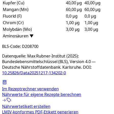
Kupfer (Cu)
40,00 µg
40,00 µg
Mangan (Mn)
60,00 µg
60,00 µg
Fluorid (F)
0,0 µg
0,0 µg
Chrom (Cr)
1,00 µg
1,00 µg
Molybdän (Mo)
3,00 µg
3,00 µg
Aminosäuren
▼
BLS-Code:
D208700
Datenquelle:
Max Rubner-Institut (2025):
Bundeslebensmittelschlüssel (BLS), Version 4.0 —
Deutsche Nährstoffdatenbank. Karlsruhe.
DOI:
10.25826/Data20251217-134202-0
Im Rezeptrechner verwenden
Nährwerte für eigene Rezepte berechnen
Nährwertetikett erstellen
LMIV-konformes PDF-Etikett generieren