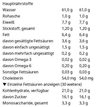
Hauptnährstoffe
Wasser
61,0 g
61,0 g
Rohasche
1,0 g
1,0 g
Eiweiß
7,7 g
7,7 g
Stickstoff, gesamt
1,20 g
1,20 g
Fett
6,4 g
6,4 g
davon gesättigte Fettsäuren
3,6 g
3,6 g
davon einfach ungesättigt
1,5 g
1,5 g
davon mehrfach ungesättigt
0,2 g
0,2 g
davon Omega-3
0,02 g
0,02 g
davon Omega-6
0,20 g
0,20 g
Sonstige Fettsäuren
0,03 g
0,03 g
Cholesterin
54,0 mg
54,0 mg
▼ Einzelne Fettsäuren anzeigen (30 weitere)
Kohlenhydrate, verfügbar
21,0 g
21,0 g
davon Zucker
16,1 g
16,1 g
Monosaccharide, gesamt
3,3 g
3,3 g