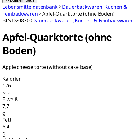
Dunkelmodus
Lebensmitteldatenbank
Dauerbackwaren, Kuchen &
Feinbackwaren
Apfel-Quarktorte (ohne Boden)
BLS
D208700
Dauerbackwaren, Kuchen & Feinbackwaren
Apfel-Quarktorte (ohne
Boden)
Apple cheese torte (without cake base)
Kalorien
176
kcal
Eiweiß
7,7
g
Fett
6,4
g