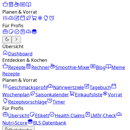
Planen & Vorrat
Für Profis
Übersicht
Dashboard
Entdecken & Kochen
Rezepte
Rechner
Smoothie-Mixer
Blog
Meine
Rezepte
Planen & Vorrat
Geschmacksprofil
Nährwertziele
Tagebuch
Wochenplan
Saisonkalender
Einkaufsliste
Vorrat
Rezeptvorschläge
Timer
Für Profis
Übersicht
Etikett
Health Claims
LMIV-Check
Nutri-Score
BLS-Datenbank