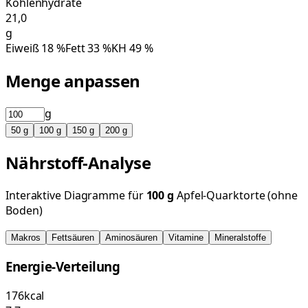
Kohlenhydrate
21,0
g
Eiweiß
18
%
Fett
33
%
KH
49
%
Menge anpassen
g
50
g
100
g
150
g
200
g
Nährstoff-Analyse
Interaktive Diagramme für
100
g
Apfel-Quarktorte (ohne
Boden)
Makros
Fettsäuren
Aminosäuren
Vitamine
Mineralstoffe
Energie-Verteilung
176
kcal