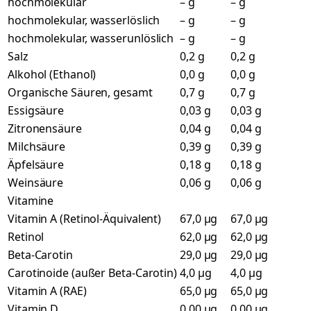
hochmolekular
– g
– g
hochmolekular, wasserlöslich
– g
– g
hochmolekular, wasserunlöslich
– g
– g
Salz
0,2 g
0,2 g
Alkohol (Ethanol)
0,0 g
0,0 g
Organische Säuren, gesamt
0,7 g
0,7 g
Essigsäure
0,03 g
0,03 g
Zitronensäure
0,04 g
0,04 g
Milchsäure
0,39 g
0,39 g
Äpfelsäure
0,18 g
0,18 g
Weinsäure
0,06 g
0,06 g
Vitamine
Vitamin A (Retinol-Äquivalent)
67,0 µg
67,0 µg
Retinol
62,0 µg
62,0 µg
Beta-Carotin
29,0 µg
29,0 µg
Carotinoide (außer Beta-Carotin)
4,0 µg
4,0 µg
Vitamin A (RAE)
65,0 µg
65,0 µg
Vitamin D
0,00 µg
0,00 µg