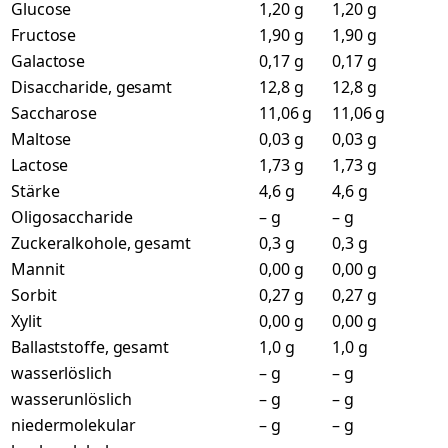
Glucose
1,20 g
1,20 g
Fructose
1,90 g
1,90 g
Galactose
0,17 g
0,17 g
Disaccharide, gesamt
12,8 g
12,8 g
Saccharose
11,06 g
11,06 g
Maltose
0,03 g
0,03 g
Lactose
1,73 g
1,73 g
Stärke
4,6 g
4,6 g
Oligosaccharide
– g
– g
Zuckeralkohole, gesamt
0,3 g
0,3 g
Mannit
0,00 g
0,00 g
Sorbit
0,27 g
0,27 g
Xylit
0,00 g
0,00 g
Ballaststoffe, gesamt
1,0 g
1,0 g
wasserlöslich
– g
– g
wasserunlöslich
– g
– g
niedermolekular
– g
– g