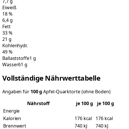
7,7
g
Eiweiß
18
%
6,4
g
Fett
33
%
21
g
Kohlenhydr.
49
%
Ballaststoffe
1 g
Wasser
61 g
Vollständige Nährwerttabelle
Angaben für
100
g
Apfel-Quarktorte (ohne Boden)
Nährstoff
je
100
g
je 100 g
Energie
Kalorien
176 kcal
176 kcal
Brennwert
740 kJ
740 kJ