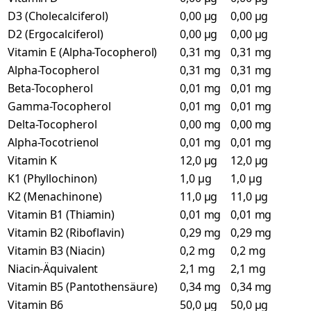
D3 (Cholecalciferol)
0,00 µg
0,00 µg
D2 (Ergocalciferol)
0,00 µg
0,00 µg
Vitamin E (Alpha-Tocopherol)
0,31 mg
0,31 mg
Alpha-Tocopherol
0,31 mg
0,31 mg
Beta-Tocopherol
0,01 mg
0,01 mg
Gamma-Tocopherol
0,01 mg
0,01 mg
Delta-Tocopherol
0,00 mg
0,00 mg
Alpha-Tocotrienol
0,01 mg
0,01 mg
Vitamin K
12,0 µg
12,0 µg
K1 (Phyllochinon)
1,0 µg
1,0 µg
K2 (Menachinone)
11,0 µg
11,0 µg
Vitamin B1 (Thiamin)
0,01 mg
0,01 mg
Vitamin B2 (Riboflavin)
0,29 mg
0,29 mg
Vitamin B3 (Niacin)
0,2 mg
0,2 mg
Niacin-Äquivalent
2,1 mg
2,1 mg
Vitamin B5 (Pantothensäure)
0,34 mg
0,34 mg
Vitamin B6
50,0 µg
50,0 µg