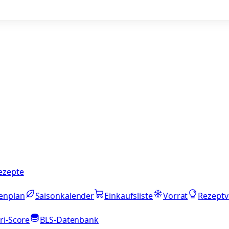
ezepte
enplan
Saisonkalender
Einkaufsliste
Vorrat
Rezeptv
ri-Score
BLS-Datenbank