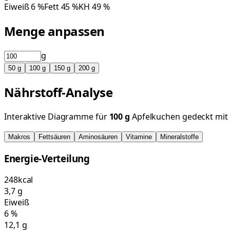
Eiweiß
6
%
Fett
45
%
KH
49
%
Menge anpassen
g
50
g
100
g
150
g
200
g
Nährstoff-Analyse
Interaktive Diagramme für
100
g
Apfelkuchen gedeckt mit
Makros
Fettsäuren
Aminosäuren
Vitamine
Mineralstoffe
Energie-Verteilung
248
kcal
3,7
g
Eiweiß
6
%
12,1
g