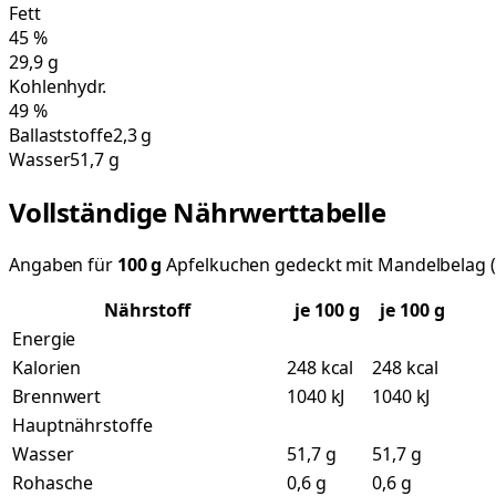
Fett
45
%
29,9
g
Kohlenhydr.
49
%
Ballaststoffe
2,3 g
Wasser
51,7 g
Vollständige Nährwerttabelle
Angaben für
100
g
Apfelkuchen gedeckt mit Mandelbelag 
Nährstoff
je
100
g
je 100 g
Energie
Kalorien
248 kcal
248 kcal
Brennwert
1040 kJ
1040 kJ
Hauptnährstoffe
Wasser
51,7 g
51,7 g
Rohasche
0,6 g
0,6 g