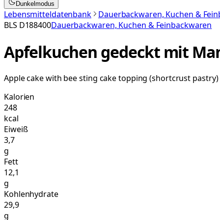
Dunkelmodus
Lebensmitteldatenbank
Dauerbackwaren, Kuchen & Fei
BLS
D188400
Dauerbackwaren, Kuchen & Feinbackwaren
Apfelkuchen gedeckt mit Man
Apple cake with bee sting cake topping (shortcrust pastry)
Kalorien
248
kcal
Eiweiß
3,7
g
Fett
12,1
g
Kohlenhydrate
29,9
g