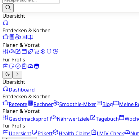
Übersicht
Entdecken & Kochen
Planen & Vorrat
Für Profis
Übersicht
Dashboard
Entdecken & Kochen
Rezepte
Rechner
Smoothie-Mixer
Blog
Meine R
Planen & Vorrat
Geschmacksprofil
Nährwertziele
Tagebuch
Woch
Für Profis
Übersicht
Etikett
Health Claims
LMIV-Check
Nut