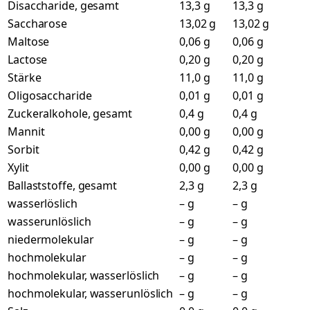
Disaccharide, gesamt
13,3 g
13,3 g
Saccharose
13,02 g
13,02 g
Maltose
0,06 g
0,06 g
Lactose
0,20 g
0,20 g
Stärke
11,0 g
11,0 g
Oligosaccharide
0,01 g
0,01 g
Zuckeralkohole, gesamt
0,4 g
0,4 g
Mannit
0,00 g
0,00 g
Sorbit
0,42 g
0,42 g
Xylit
0,00 g
0,00 g
Ballaststoffe, gesamt
2,3 g
2,3 g
wasserlöslich
– g
– g
wasserunlöslich
– g
– g
niedermolekular
– g
– g
hochmolekular
– g
– g
hochmolekular, wasserlöslich
– g
– g
hochmolekular, wasserunlöslich
– g
– g