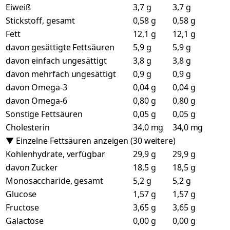
Eiweiß
3,7 g
3,7 g
Stickstoff, gesamt
0,58 g
0,58 g
Fett
12,1 g
12,1 g
davon gesättigte Fettsäuren
5,9 g
5,9 g
davon einfach ungesättigt
3,8 g
3,8 g
davon mehrfach ungesättigt
0,9 g
0,9 g
davon Omega-3
0,04 g
0,04 g
davon Omega-6
0,80 g
0,80 g
Sonstige Fettsäuren
0,05 g
0,05 g
Cholesterin
34,0 mg
34,0 mg
▼ Einzelne Fettsäuren anzeigen (30 weitere)
Kohlenhydrate, verfügbar
29,9 g
29,9 g
davon Zucker
18,5 g
18,5 g
Monosaccharide, gesamt
5,2 g
5,2 g
Glucose
1,57 g
1,57 g
Fructose
3,65 g
3,65 g
Galactose
0,00 g
0,00 g