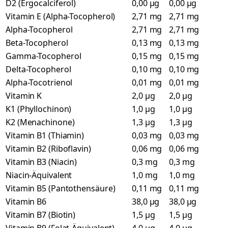
D2 (Ergocalciferol)
0,00 µg
0,00 µg
Vitamin E (Alpha-Tocopherol)
2,71 mg
2,71 mg
Alpha-Tocopherol
2,71 mg
2,71 mg
Beta-Tocopherol
0,13 mg
0,13 mg
Gamma-Tocopherol
0,15 mg
0,15 mg
Delta-Tocopherol
0,10 mg
0,10 mg
Alpha-Tocotrienol
0,01 mg
0,01 mg
Vitamin K
2,0 µg
2,0 µg
K1 (Phyllochinon)
1,0 µg
1,0 µg
K2 (Menachinone)
1,3 µg
1,3 µg
Vitamin B1 (Thiamin)
0,03 mg
0,03 mg
Vitamin B2 (Riboflavin)
0,06 mg
0,06 mg
Vitamin B3 (Niacin)
0,3 mg
0,3 mg
Niacin-Äquivalent
1,0 mg
1,0 mg
Vitamin B5 (Pantothensäure)
0,11 mg
0,11 mg
Vitamin B6
38,0 µg
38,0 µg
Vitamin B7 (Biotin)
1,5 µg
1,5 µg