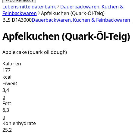
Dunkelmodus
Lebensmitteldatenbank
Dauerbackwaren, Kuchen &
Feinbackwaren
Apfelkuchen (Quark-Öl-Teig)
BLS
D1A3000
Dauerbackwaren, Kuchen & Feinbackwaren
Apfelkuchen (Quark-Öl-Teig)
Apple cake (quark oil dough)
Kalorien
177
kcal
Eiweiß
3,4
g
Fett
6,3
g
Kohlenhydrate
25,2