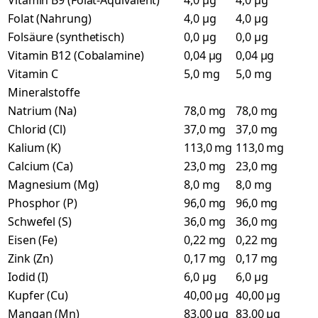
Vitamin B9 (Folat-Äquivalent)
4,0 µg
4,0 µg
Folat (Nahrung)
4,0 µg
4,0 µg
Folsäure (synthetisch)
0,0 µg
0,0 µg
Vitamin B12 (Cobalamine)
0,04 µg
0,04 µg
Vitamin C
5,0 mg
5,0 mg
Mineralstoffe
Natrium (Na)
78,0 mg
78,0 mg
Chlorid (Cl)
37,0 mg
37,0 mg
Kalium (K)
113,0 mg
113,0 mg
Calcium (Ca)
23,0 mg
23,0 mg
Magnesium (Mg)
8,0 mg
8,0 mg
Phosphor (P)
96,0 mg
96,0 mg
Schwefel (S)
36,0 mg
36,0 mg
Eisen (Fe)
0,22 mg
0,22 mg
Zink (Zn)
0,17 mg
0,17 mg
Iodid (I)
6,0 µg
6,0 µg
Kupfer (Cu)
40,00 µg
40,00 µg
Mangan (Mn)
83,00 µg
83,00 µg