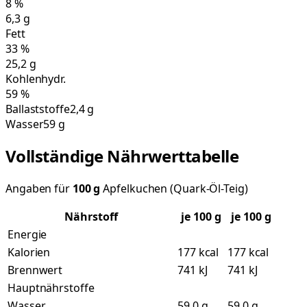
8
%
6,3
g
Fett
33
%
25,2
g
Kohlenhydr.
59
%
Ballaststoffe
2,4 g
Wasser
59 g
Vollständige Nährwerttabelle
Angaben für
100
g
Apfelkuchen (Quark-Öl-Teig)
Nährstoff
je
100
g
je 100 g
Energie
Kalorien
177 kcal
177 kcal
Brennwert
741 kJ
741 kJ
Hauptnährstoffe
Wasser
59,0 g
59,0 g