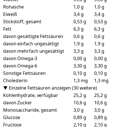
Rohasche
1,0 g
1,0 g
Eiweiß
3,4 g
3,4 g
Stickstoff, gesamt
0,53 g
0,53 g
Fett
6,3 g
6,3 g
davon gesättigte Fettsäuren
0,6 g
0,6 g
davon einfach ungesättigt
1,9 g
1,9 g
davon mehrfach ungesättigt
3,3 g
3,3 g
davon Omega-3
0,00 g
0,00 g
davon Omega-6
3,30 g
3,30 g
Sonstige Fettsäuren
0,10 g
0,10 g
Cholesterin
1,3 mg
1,3 mg
▼ Einzelne Fettsäuren anzeigen (30 weitere)
Kohlenhydrate, verfügbar
25,2 g
25,2 g
davon Zucker
10,6 g
10,6 g
Monosaccharide, gesamt
3,0 g
3,0 g
Glucose
0,89 g
0,89 g
Fructose
2,10 g
2,10 g