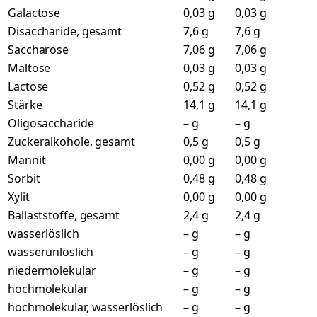
Galactose
0,03 g
0,03 g
Disaccharide, gesamt
7,6 g
7,6 g
Saccharose
7,06 g
7,06 g
Maltose
0,03 g
0,03 g
Lactose
0,52 g
0,52 g
Stärke
14,1 g
14,1 g
Oligosaccharide
– g
– g
Zuckeralkohole, gesamt
0,5 g
0,5 g
Mannit
0,00 g
0,00 g
Sorbit
0,48 g
0,48 g
Xylit
0,00 g
0,00 g
Ballaststoffe, gesamt
2,4 g
2,4 g
wasserlöslich
– g
– g
wasserunlöslich
– g
– g
niedermolekular
– g
– g
hochmolekular
– g
– g
hochmolekular, wasserlöslich
– g
– g