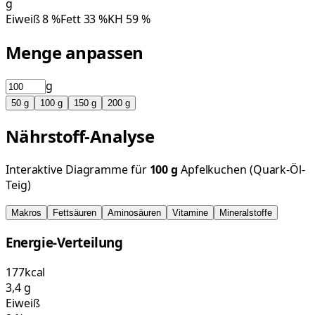
g
Eiweiß
8
%
Fett
33
%
KH
59
%
Menge anpassen
g
50
g
100
g
150
g
200
g
Nährstoff-Analyse
Interaktive Diagramme für
100
g
Apfelkuchen (Quark-Öl-
Teig)
Makros
Fettsäuren
Aminosäuren
Vitamine
Mineralstoffe
Energie-Verteilung
177
kcal
3,4
g
Eiweiß