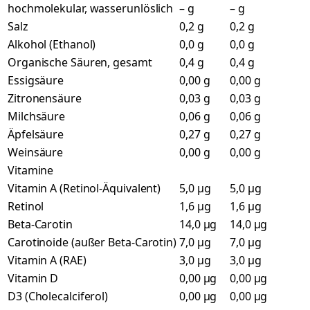
hochmolekular, wasserunlöslich
– g
– g
Salz
0,2 g
0,2 g
Alkohol (Ethanol)
0,0 g
0,0 g
Organische Säuren, gesamt
0,4 g
0,4 g
Essigsäure
0,00 g
0,00 g
Zitronensäure
0,03 g
0,03 g
Milchsäure
0,06 g
0,06 g
Äpfelsäure
0,27 g
0,27 g
Weinsäure
0,00 g
0,00 g
Vitamine
Vitamin A (Retinol-Äquivalent)
5,0 µg
5,0 µg
Retinol
1,6 µg
1,6 µg
Beta-Carotin
14,0 µg
14,0 µg
Carotinoide (außer Beta-Carotin)
7,0 µg
7,0 µg
Vitamin A (RAE)
3,0 µg
3,0 µg
Vitamin D
0,00 µg
0,00 µg
D3 (Cholecalciferol)
0,00 µg
0,00 µg