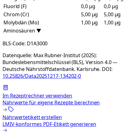
Fluorid (F)
0,0 µg
0,0 µg
Chrom (Cr)
5,00 µg
5,00 µg
Molybdän (Mo)
1,00 µg
1,00 µg
Aminosäuren
▼
BLS-Code:
D1A3000
Datenquelle:
Max Rubner-Institut (2025):
Bundeslebensmittelschlüssel (BLS), Version 4.0 —
Deutsche Nährstoffdatenbank. Karlsruhe.
DOI:
10.25826/Data20251217-134202-0
Im Rezeptrechner verwenden
Nährwerte für eigene Rezepte berechnen
Nährwertetikett erstellen
LMIV-konformes PDF-Etikett generieren