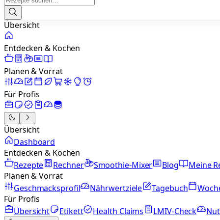
Übersicht
Entdecken & Kochen
Planen & Vorrat
Für Profis
Übersicht
Dashboard
Entdecken & Kochen
Rezepte
Rechner
Smoothie-Mixer
Blog
Meine R
Planen & Vorrat
Geschmacksprofil
Nährwertziele
Tagebuch
Woch
Für Profis
Übersicht
Etikett
Health Claims
LMIV-Check
Nut