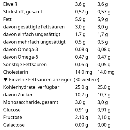
Eiweiß
3,6 g
3,6 g
Stickstoff, gesamt
0,57 g
0,57 g
Fett
5,9 g
5,9 g
davon gesättigte Fettsäuren
3,0 g
3,0 g
davon einfach ungesättigt
1,7 g
1,7 g
davon mehrfach ungesättigt
0,5 g
0,5 g
davon Omega-3
0,08 g
0,08 g
davon Omega-6
0,47 g
0,47 g
Sonstige Fettsäuren
0,05 g
0,05 g
Cholesterin
14,0 mg
14,0 mg
▼ Einzelne Fettsäuren anzeigen (30 weitere)
Kohlenhydrate, verfügbar
25,0 g
25,0 g
davon Zucker
10,7 g
10,7 g
Monosaccharide, gesamt
3,0 g
3,0 g
Glucose
0,91 g
0,91 g
Fructose
2,10 g
2,10 g
Galactose
0,00 g
0,00 g