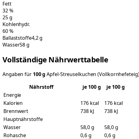
Fett
32
%
25
g
Kohlenhydr.
60
%
Ballaststoffe
4,2 g
Wasser
58 g
Vollständige Nährwerttabelle
Angaben für
100
g
Apfel-Streuselkuchen (Vollkornhefeteig
Nährstoff
je
100
g
je 100 g
Energie
Kalorien
176 kcal
176 kcal
Brennwert
738 kJ
738 kJ
Hauptnährstoffe
Wasser
58,0 g
58,0 g
Rohasche
0,6 g
0,6 g