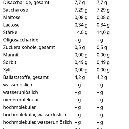
Disaccharide, gesamt
7,7 g
7,7 g
Saccharose
7,29 g
7,29 g
Maltose
0,08 g
0,08 g
Lactose
0,34 g
0,34 g
Stärke
14,0 g
14,0 g
Oligosaccharide
– g
– g
Zuckeralkohole, gesamt
0,5 g
0,5 g
Mannit
0,00 g
0,00 g
Sorbit
0,49 g
0,49 g
Xylit
0,00 g
0,00 g
Ballaststoffe, gesamt
4,2 g
4,2 g
wasserlöslich
– g
– g
wasserunlöslich
– g
– g
niedermolekular
– g
– g
hochmolekular
– g
– g
hochmolekular, wasserlöslich
– g
– g
hochmolekular, wasserunlöslich
– g
– g