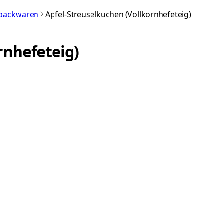
nbackwaren
Apfel-Streuselkuchen (Vollkornhefeteig)
rnhefeteig)