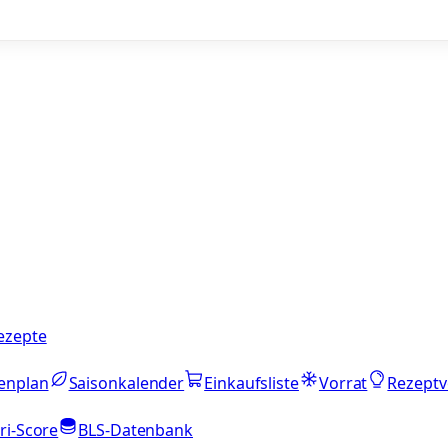
ezepte
enplan
Saisonkalender
Einkaufsliste
Vorrat
Rezeptv
ri-Score
BLS-Datenbank