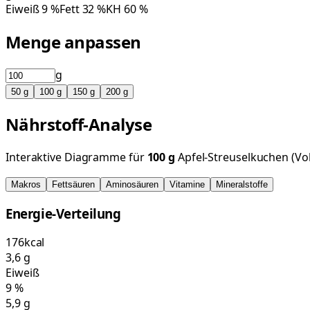
Eiweiß
9
%
Fett
32
%
KH
60
%
Menge anpassen
g
50
g
100
g
150
g
200
g
Nährstoff-Analyse
Interaktive Diagramme für
100
g
Apfel-Streuselkuchen (Vo
Makros
Fettsäuren
Aminosäuren
Vitamine
Mineralstoffe
Energie-Verteilung
176
kcal
3,6
g
Eiweiß
9
%
5,9
g