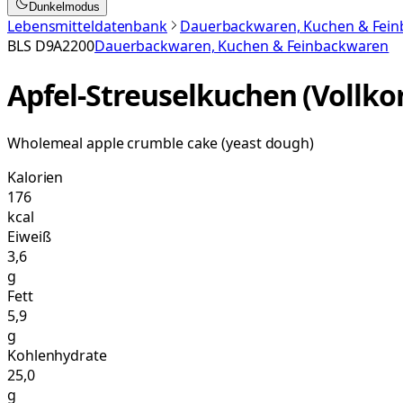
Dunkelmodus
Lebensmitteldatenbank
Dauerbackwaren, Kuchen & Fei
BLS
D9A2200
Dauerbackwaren, Kuchen & Feinbackwaren
Apfel-Streuselkuchen (Vollko
Wholemeal apple crumble cake (yeast dough)
Kalorien
176
kcal
Eiweiß
3,6
g
Fett
5,9
g
Kohlenhydrate
25,0
g