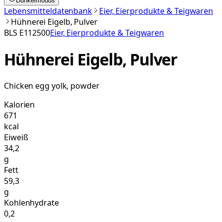
Dunkelmodus
Lebensmitteldatenbank
Eier, Eierprodukte & Teigwaren
Hühnerei Eigelb, Pulver
BLS
E112500
Eier, Eierprodukte & Teigwaren
Hühnerei Eigelb, Pulver
Chicken egg yolk, powder
Kalorien
671
kcal
Eiweiß
34,2
g
Fett
59,3
g
Kohlenhydrate
0,2