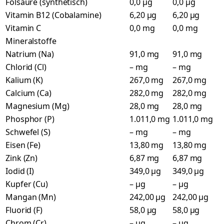
Folsäure (synthetisch)
0,0 µg
0,0 µg
Vitamin B12 (Cobalamine)
6,20 µg
6,20 µg
Vitamin C
0,0 mg
0,0 mg
Mineralstoffe
Natrium (Na)
91,0 mg
91,0 mg
Chlorid (Cl)
– mg
– mg
Kalium (K)
267,0 mg
267,0 mg
Calcium (Ca)
282,0 mg
282,0 mg
Magnesium (Mg)
28,0 mg
28,0 mg
Phosphor (P)
1.011,0 mg
1.011,0 mg
Schwefel (S)
– mg
– mg
Eisen (Fe)
13,80 mg
13,80 mg
Zink (Zn)
6,87 mg
6,87 mg
Iodid (I)
349,0 µg
349,0 µg
Kupfer (Cu)
– µg
– µg
Mangan (Mn)
242,00 µg
242,00 µg
Fluorid (F)
58,0 µg
58,0 µg
Chrom (Cr)
– µg
– µg