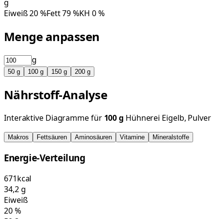
g
Eiweiß
20
%
Fett
79
%
KH
0
%
Menge anpassen
g
50
g
100
g
150
g
200
g
Nährstoff-Analyse
Interaktive Diagramme für
100
g
Hühnerei Eigelb, Pulver
Makros
Fettsäuren
Aminosäuren
Vitamine
Mineralstoffe
Energie-Verteilung
671
kcal
34,2
g
Eiweiß
20
%