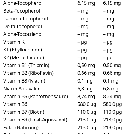
Alpha-Tocopherol
6,15 mg
6,15 mg
Beta-Tocopherol
– mg
– mg
Gamma-Tocopherol
– mg
– mg
Delta-Tocopherol
– mg
– mg
Alpha-Tocotrienol
– mg
– mg
Vitamin K
– µg
– µg
K1 (Phyllochinon)
– µg
– µg
K2 (Menachinone)
– µg
– µg
Vitamin B1 (Thiamin)
0,50 mg
0,50 mg
Vitamin B2 (Riboflavin)
0,66 mg
0,66 mg
Vitamin B3 (Niacin)
0,1 mg
0,1 mg
Niacin-Äquivalent
6,8 mg
6,8 mg
Vitamin B5 (Pantothensäure)
8,24 mg
8,24 mg
Vitamin B6
580,0 µg
580,0 µg
Vitamin B7 (Biotin)
110,0 µg
110,0 µg
Vitamin B9 (Folat-Äquivalent)
213,0 µg
213,0 µg
Folat (Nahrung)
213,0 µg
213,0 µg