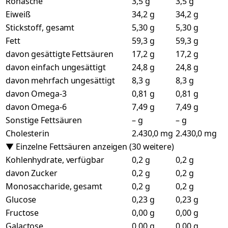
Rohasche
3,5 g
3,5 g
Eiweiß
34,2 g
34,2 g
Stickstoff, gesamt
5,30 g
5,30 g
Fett
59,3 g
59,3 g
davon gesättigte Fettsäuren
17,2 g
17,2 g
davon einfach ungesättigt
24,8 g
24,8 g
davon mehrfach ungesättigt
8,3 g
8,3 g
davon Omega-3
0,81 g
0,81 g
davon Omega-6
7,49 g
7,49 g
Sonstige Fettsäuren
– g
– g
Cholesterin
2.430,0 mg
2.430,0 mg
▼ Einzelne Fettsäuren anzeigen (30 weitere)
Kohlenhydrate, verfügbar
0,2 g
0,2 g
davon Zucker
0,2 g
0,2 g
Monosaccharide, gesamt
0,2 g
0,2 g
Glucose
0,23 g
0,23 g
Fructose
0,00 g
0,00 g
Galactose
0,00 g
0,00 g