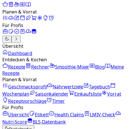
Planen & Vorrat
Für Profis
Übersicht
Dashboard
Entdecken & Kochen
Rezepte
Rechner
Smoothie-Mixer
Blog
Meine
Rezepte
Planen & Vorrat
Geschmacksprofil
Nährwertziele
Tagebuch
Wochenplan
Saisonkalender
Einkaufsliste
Vorrat
Rezeptvorschläge
Timer
Für Profis
Übersicht
Etikett
Health Claims
LMIV-Check
Nutri-Score
BLS-Datenbank