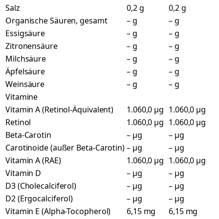
Salz
0,2 g
0,2 g
Organische Säuren, gesamt
– g
– g
Essigsäure
– g
– g
Zitronensäure
– g
– g
Milchsäure
– g
– g
Äpfelsäure
– g
– g
Weinsäure
– g
– g
Vitamine
Vitamin A (Retinol-Äquivalent)
1.060,0 µg
1.060,0 µg
Retinol
1.060,0 µg
1.060,0 µg
Beta-Carotin
– µg
– µg
Carotinoide (außer Beta-Carotin)
– µg
– µg
Vitamin A (RAE)
1.060,0 µg
1.060,0 µg
Vitamin D
– µg
– µg
D3 (Cholecalciferol)
– µg
– µg
D2 (Ergocalciferol)
– µg
– µg
Vitamin E (Alpha-Tocopherol)
6,15 mg
6,15 mg