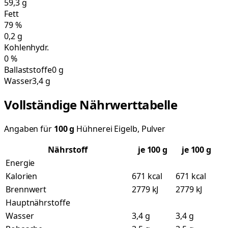
59,3
g
Fett
79
%
0,2
g
Kohlenhydr.
0
%
Ballaststoffe
0 g
Wasser
3,4 g
Vollständige Nährwerttabelle
Angaben für
100
g
Hühnerei Eigelb, Pulver
Nährstoff
je
100
g
je 100 g
Energie
Kalorien
671 kcal
671 kcal
Brennwert
2779 kJ
2779 kJ
Hauptnährstoffe
Wasser
3,4 g
3,4 g