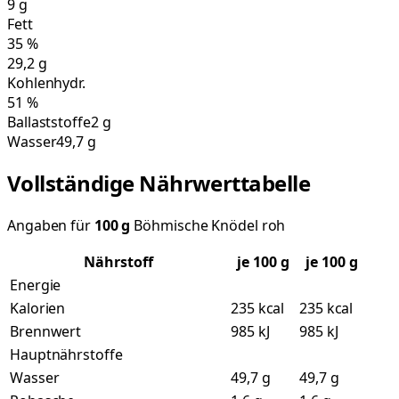
9
g
Fett
35
%
29,2
g
Kohlenhydr.
51
%
Ballaststoffe
2 g
Wasser
49,7 g
Vollständige Nährwerttabelle
Angaben für
100
g
Böhmische Knödel roh
Nährstoff
je
100
g
je 100 g
Energie
Kalorien
235 kcal
235 kcal
Brennwert
985 kJ
985 kJ
Hauptnährstoffe
Wasser
49,7 g
49,7 g