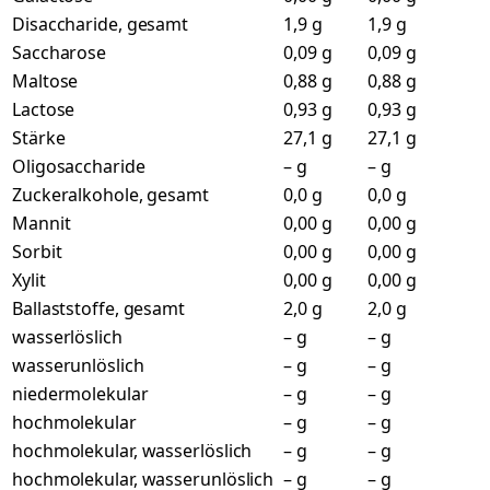
Disaccharide, gesamt
1,9 g
1,9 g
Saccharose
0,09 g
0,09 g
Maltose
0,88 g
0,88 g
Lactose
0,93 g
0,93 g
Stärke
27,1 g
27,1 g
Oligosaccharide
– g
– g
Zuckeralkohole, gesamt
0,0 g
0,0 g
Mannit
0,00 g
0,00 g
Sorbit
0,00 g
0,00 g
Xylit
0,00 g
0,00 g
Ballaststoffe, gesamt
2,0 g
2,0 g
wasserlöslich
– g
– g
wasserunlöslich
– g
– g
niedermolekular
– g
– g
hochmolekular
– g
– g
hochmolekular, wasserlöslich
– g
– g
hochmolekular, wasserunlöslich
– g
– g