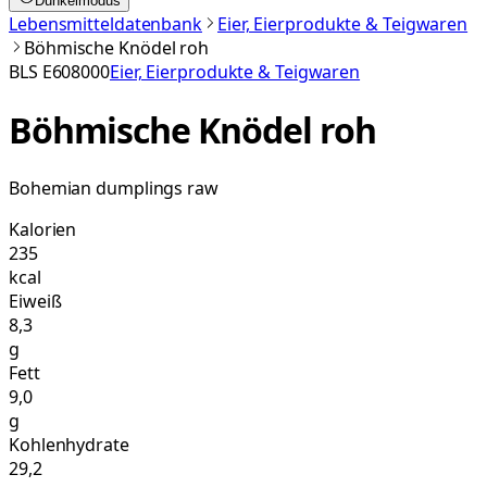
Dunkelmodus
Lebensmitteldatenbank
Eier, Eierprodukte & Teigwaren
Böhmische Knödel roh
BLS
E608000
Eier, Eierprodukte & Teigwaren
Böhmische Knödel roh
Bohemian dumplings raw
Kalorien
235
kcal
Eiweiß
8,3
g
Fett
9,0
g
Kohlenhydrate
29,2