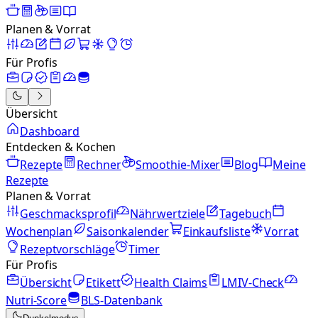
Planen & Vorrat
Für Profis
Übersicht
Dashboard
Entdecken & Kochen
Rezepte
Rechner
Smoothie-Mixer
Blog
Meine
Rezepte
Planen & Vorrat
Geschmacksprofil
Nährwertziele
Tagebuch
Wochenplan
Saisonkalender
Einkaufsliste
Vorrat
Rezeptvorschläge
Timer
Für Profis
Übersicht
Etikett
Health Claims
LMIV-Check
Nutri-Score
BLS-Datenbank