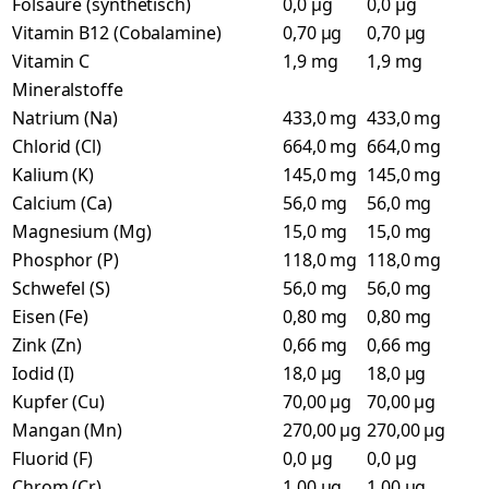
Folsäure (synthetisch)
0,0 µg
0,0 µg
Vitamin B12 (Cobalamine)
0,70 µg
0,70 µg
Vitamin C
1,9 mg
1,9 mg
Mineralstoffe
Natrium (Na)
433,0 mg
433,0 mg
Chlorid (Cl)
664,0 mg
664,0 mg
Kalium (K)
145,0 mg
145,0 mg
Calcium (Ca)
56,0 mg
56,0 mg
Magnesium (Mg)
15,0 mg
15,0 mg
Phosphor (P)
118,0 mg
118,0 mg
Schwefel (S)
56,0 mg
56,0 mg
Eisen (Fe)
0,80 mg
0,80 mg
Zink (Zn)
0,66 mg
0,66 mg
Iodid (I)
18,0 µg
18,0 µg
Kupfer (Cu)
70,00 µg
70,00 µg
Mangan (Mn)
270,00 µg
270,00 µg
Fluorid (F)
0,0 µg
0,0 µg
Chrom (Cr)
1,00 µg
1,00 µg