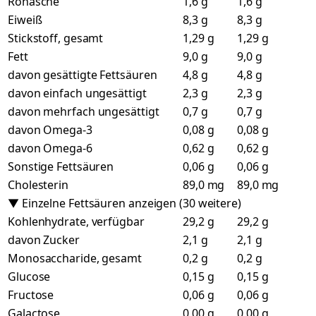
Rohasche
1,6 g
1,6 g
Eiweiß
8,3 g
8,3 g
Stickstoff, gesamt
1,29 g
1,29 g
Fett
9,0 g
9,0 g
davon gesättigte Fettsäuren
4,8 g
4,8 g
davon einfach ungesättigt
2,3 g
2,3 g
davon mehrfach ungesättigt
0,7 g
0,7 g
davon Omega-3
0,08 g
0,08 g
davon Omega-6
0,62 g
0,62 g
Sonstige Fettsäuren
0,06 g
0,06 g
Cholesterin
89,0 mg
89,0 mg
▼ Einzelne Fettsäuren anzeigen (30 weitere)
Kohlenhydrate, verfügbar
29,2 g
29,2 g
davon Zucker
2,1 g
2,1 g
Monosaccharide, gesamt
0,2 g
0,2 g
Glucose
0,15 g
0,15 g
Fructose
0,06 g
0,06 g
Galactose
0,00 g
0,00 g