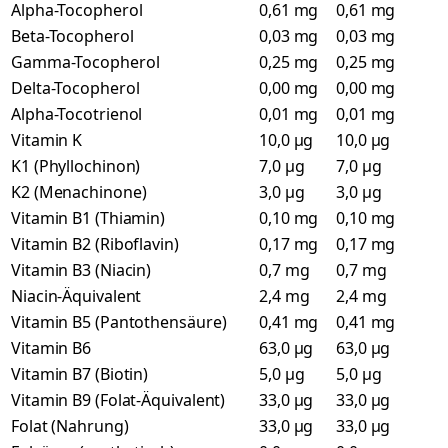
Alpha-Tocopherol
0,61 mg
0,61 mg
Beta-Tocopherol
0,03 mg
0,03 mg
Gamma-Tocopherol
0,25 mg
0,25 mg
Delta-Tocopherol
0,00 mg
0,00 mg
Alpha-Tocotrienol
0,01 mg
0,01 mg
Vitamin K
10,0 µg
10,0 µg
K1 (Phyllochinon)
7,0 µg
7,0 µg
K2 (Menachinone)
3,0 µg
3,0 µg
Vitamin B1 (Thiamin)
0,10 mg
0,10 mg
Vitamin B2 (Riboflavin)
0,17 mg
0,17 mg
Vitamin B3 (Niacin)
0,7 mg
0,7 mg
Niacin-Äquivalent
2,4 mg
2,4 mg
Vitamin B5 (Pantothensäure)
0,41 mg
0,41 mg
Vitamin B6
63,0 µg
63,0 µg
Vitamin B7 (Biotin)
5,0 µg
5,0 µg
Vitamin B9 (Folat-Äquivalent)
33,0 µg
33,0 µg
Folat (Nahrung)
33,0 µg
33,0 µg