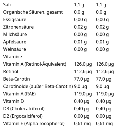
Salz
1,1 g
1,1 g
Organische Säuren, gesamt
0,0 g
0,0 g
Essigsäure
0,00 g
0,00 g
Zitronensäure
0,02 g
0,02 g
Milchsäure
0,00 g
0,00 g
Äpfelsäure
0,01 g
0,01 g
Weinsäure
0,00 g
0,00 g
Vitamine
Vitamin A (Retinol-Äquivalent)
126,0 µg
126,0 µg
Retinol
112,6 µg
112,6 µg
Beta-Carotin
77,0 µg
77,0 µg
Carotinoide (außer Beta-Carotin)
9,0 µg
9,0 µg
Vitamin A (RAE)
119,0 µg
119,0 µg
Vitamin D
0,40 µg
0,40 µg
D3 (Cholecalciferol)
0,40 µg
0,40 µg
D2 (Ergocalciferol)
0,00 µg
0,00 µg
Vitamin E (Alpha-Tocopherol)
0,61 mg
0,61 mg