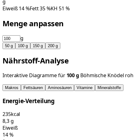
g
Eiweiß
14
%
Fett
35
%
KH
51
%
Menge anpassen
g
50
g
100
g
150
g
200
g
Nährstoff-Analyse
Interaktive Diagramme für
100
g
Böhmische Knödel roh
Makros
Fettsäuren
Aminosäuren
Vitamine
Mineralstoffe
Energie-Verteilung
235
kcal
8,3
g
Eiweiß
14
%