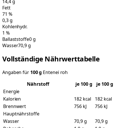
14,4
g
Fett
71
%
0,3
g
Kohlenhydr.
1
%
Ballaststoffe
0 g
Wasser
70,9 g
Vollständige Nährwerttabelle
Angaben für
100
g
Entenei roh
Nährstoff
je
100
g
je 100 g
Energie
Kalorien
182 kcal
182 kcal
Brennwert
756 kJ
756 kJ
Hauptnährstoffe
Wasser
70,9 g
70,9 g