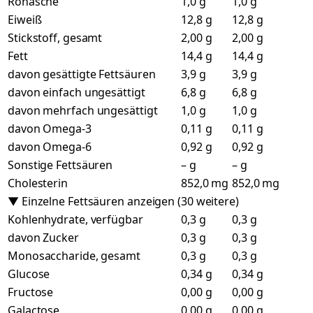
Rohasche
1,0 g
1,0 g
Eiweiß
12,8 g
12,8 g
Stickstoff, gesamt
2,00 g
2,00 g
Fett
14,4 g
14,4 g
davon gesättigte Fettsäuren
3,9 g
3,9 g
davon einfach ungesättigt
6,8 g
6,8 g
davon mehrfach ungesättigt
1,0 g
1,0 g
davon Omega-3
0,11 g
0,11 g
davon Omega-6
0,92 g
0,92 g
Sonstige Fettsäuren
– g
– g
Cholesterin
852,0 mg
852,0 mg
▼ Einzelne Fettsäuren anzeigen (30 weitere)
Kohlenhydrate, verfügbar
0,3 g
0,3 g
davon Zucker
0,3 g
0,3 g
Monosaccharide, gesamt
0,3 g
0,3 g
Glucose
0,34 g
0,34 g
Fructose
0,00 g
0,00 g
Galactose
0,00 g
0,00 g