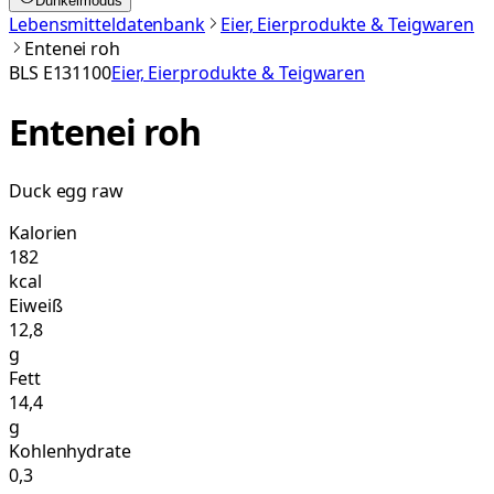
Dunkelmodus
Lebensmitteldatenbank
Eier, Eierprodukte & Teigwaren
Entenei roh
BLS
E131100
Eier, Eierprodukte & Teigwaren
Entenei roh
Duck egg raw
Kalorien
182
kcal
Eiweiß
12,8
g
Fett
14,4
g
Kohlenhydrate
0,3