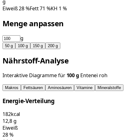
g
Eiweiß
28
%
Fett
71
%
KH
1
%
Menge anpassen
g
50
g
100
g
150
g
200
g
Nährstoff-Analyse
Interaktive Diagramme für
100
g
Entenei roh
Makros
Fettsäuren
Aminosäuren
Vitamine
Mineralstoffe
Energie-Verteilung
182
kcal
12,8
g
Eiweiß
28
%