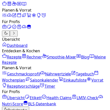
Planen & Vorrat
Für Profis
Übersicht
Dashboard
Entdecken & Kochen
Rezepte
Rechner
Smoothie-Mixer
Blog
Meine
Rezepte
Planen & Vorrat
Geschmacksprofil
Nährwertziele
Tagebuch
Wochenplan
Saisonkalender
Einkaufsliste
Vorrat
Rezeptvorschläge
Timer
Für Profis
Übersicht
Etikett
Health Claims
LMIV-Check
Nutri-Score
BLS-Datenbank