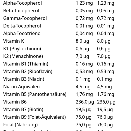
Alpha-Tocopherol
1,23 mg
1,23 mg
Beta-Tocopherol
0,05 mg
0,05 mg
Gamma-Tocopherol
0,72 mg
0,72 mg
Delta-Tocopherol
0,01 mg
0,01 mg
Alpha-Tocotrienol
0,04 mg
0,04 mg
Vitamin K
8,0 µg
8,0 µg
K1 (Phyllochinon)
0,6 µg
0,6 µg
K2 (Menachinone)
7,0 µg
7,0 µg
Vitamin B1 (Thiamin)
0,16 mg
0,16 mg
Vitamin B2 (Riboflavin)
0,53 mg
0,53 mg
Vitamin B3 (Niacin)
0,1 mg
0,1 mg
Niacin-Äquivalent
4,5 mg
4,5 mg
Vitamin B5 (Pantothensäure)
1,76 mg
1,76 mg
Vitamin B6
236,0 µg
236,0 µg
Vitamin B7 (Biotin)
19,5 µg
19,5 µg
Vitamin B9 (Folat-Äquivalent)
76,0 µg
76,0 µg
Folat (Nahrung)
76,0 µg
76,0 µg