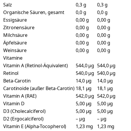
Salz
0,3 g
0,3 g
Organische Säuren, gesamt
0,0 g
0,0 g
Essigsäure
0,00 g
0,00 g
Zitronensäure
0,00 g
0,00 g
Milchsäure
0,00 g
0,00 g
Äpfelsäure
0,00 g
0,00 g
Weinsäure
0,00 g
0,00 g
Vitamine
Vitamin A (Retinol-Äquivalent)
544,0 µg
544,0 µg
Retinol
540,0 µg
540,0 µg
Beta-Carotin
14,0 µg
14,0 µg
Carotinoide (außer Beta-Carotin)
18,1 µg
18,1 µg
Vitamin A (RAE)
542,0 µg
542,0 µg
Vitamin D
5,00 µg
5,00 µg
D3 (Cholecalciferol)
5,00 µg
5,00 µg
D2 (Ergocalciferol)
– µg
– µg
Vitamin E (Alpha-Tocopherol)
1,23 mg
1,23 mg