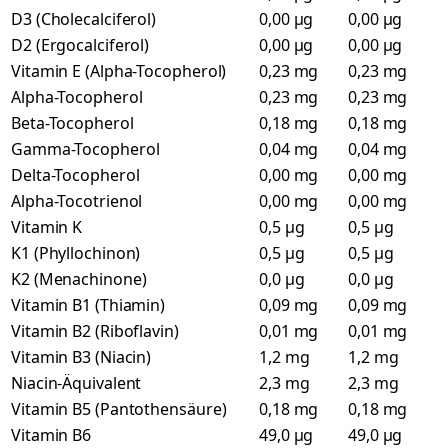
D3 (Cholecalciferol)
0,00 µg
0,00 µg
D2 (Ergocalciferol)
0,00 µg
0,00 µg
Vitamin E (Alpha-Tocopherol)
0,23 mg
0,23 mg
Alpha-Tocopherol
0,23 mg
0,23 mg
Beta-Tocopherol
0,18 mg
0,18 mg
Gamma-Tocopherol
0,04 mg
0,04 mg
Delta-Tocopherol
0,00 mg
0,00 mg
Alpha-Tocotrienol
0,00 mg
0,00 mg
Vitamin K
0,5 µg
0,5 µg
K1 (Phyllochinon)
0,5 µg
0,5 µg
K2 (Menachinone)
0,0 µg
0,0 µg
Vitamin B1 (Thiamin)
0,09 mg
0,09 mg
Vitamin B2 (Riboflavin)
0,01 mg
0,01 mg
Vitamin B3 (Niacin)
1,2 mg
1,2 mg
Niacin-Äquivalent
2,3 mg
2,3 mg
Vitamin B5 (Pantothensäure)
0,18 mg
0,18 mg
Vitamin B6
49,0 µg
49,0 µg