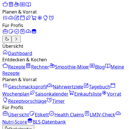
Planen & Vorrat
Für Profis
Übersicht
Dashboard
Entdecken & Kochen
Rezepte
Rechner
Smoothie-Mixer
Blog
Meine
Rezepte
Planen & Vorrat
Geschmacksprofil
Nährwertziele
Tagebuch
Wochenplan
Saisonkalender
Einkaufsliste
Vorrat
Rezeptvorschläge
Timer
Für Profis
Übersicht
Etikett
Health Claims
LMIV-Check
Nutri-Score
BLS-Datenbank