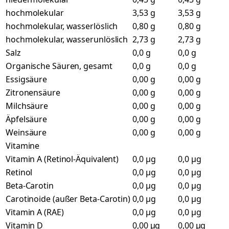
hochmolekular
3,53 g
3,53 g
hochmolekular, wasserlöslich
0,80 g
0,80 g
hochmolekular, wasserunlöslich
2,73 g
2,73 g
Salz
0,0 g
0,0 g
Organische Säuren, gesamt
0,0 g
0,0 g
Essigsäure
0,00 g
0,00 g
Zitronensäure
0,00 g
0,00 g
Milchsäure
0,00 g
0,00 g
Äpfelsäure
0,00 g
0,00 g
Weinsäure
0,00 g
0,00 g
Vitamine
Vitamin A (Retinol-Äquivalent)
0,0 µg
0,0 µg
Retinol
0,0 µg
0,0 µg
Beta-Carotin
0,0 µg
0,0 µg
Carotinoide (außer Beta-Carotin)
0,0 µg
0,0 µg
Vitamin A (RAE)
0,0 µg
0,0 µg
Vitamin D
0,00 µg
0,00 µg