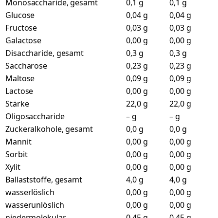
Monosaccharide, gesamt
0,1 g
0,1 g
Glucose
0,04 g
0,04 g
Fructose
0,03 g
0,03 g
Galactose
0,00 g
0,00 g
Disaccharide, gesamt
0,3 g
0,3 g
Saccharose
0,23 g
0,23 g
Maltose
0,09 g
0,09 g
Lactose
0,00 g
0,00 g
Stärke
22,0 g
22,0 g
Oligosaccharide
– g
– g
Zuckeralkohole, gesamt
0,0 g
0,0 g
Mannit
0,00 g
0,00 g
Sorbit
0,00 g
0,00 g
Xylit
0,00 g
0,00 g
Ballaststoffe, gesamt
4,0 g
4,0 g
wasserlöslich
0,00 g
0,00 g
wasserunlöslich
0,00 g
0,00 g
niedermolekular
0,45 g
0,45 g