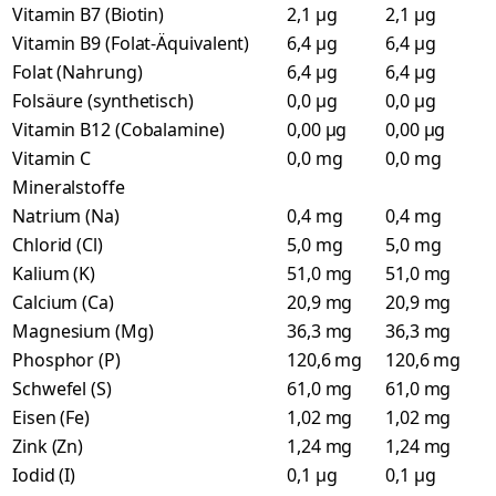
Vitamin B7 (Biotin)
2,1 µg
2,1 µg
Vitamin B9 (Folat-Äquivalent)
6,4 µg
6,4 µg
Folat (Nahrung)
6,4 µg
6,4 µg
Folsäure (synthetisch)
0,0 µg
0,0 µg
Vitamin B12 (Cobalamine)
0,00 µg
0,00 µg
Vitamin C
0,0 mg
0,0 mg
Mineralstoffe
Natrium (Na)
0,4 mg
0,4 mg
Chlorid (Cl)
5,0 mg
5,0 mg
Kalium (K)
51,0 mg
51,0 mg
Calcium (Ca)
20,9 mg
20,9 mg
Magnesium (Mg)
36,3 mg
36,3 mg
Phosphor (P)
120,6 mg
120,6 mg
Schwefel (S)
61,0 mg
61,0 mg
Eisen (Fe)
1,02 mg
1,02 mg
Zink (Zn)
1,24 mg
1,24 mg
Iodid (I)
0,1 µg
0,1 µg