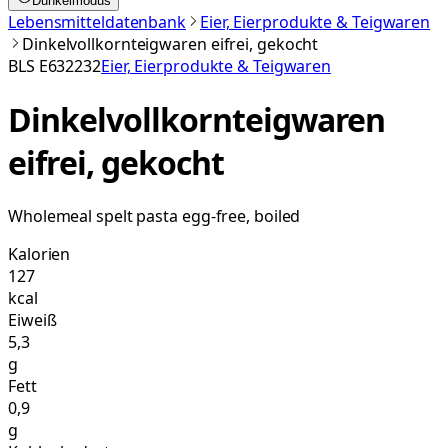
Dunkelmodus
Lebensmitteldatenbank
Eier, Eierprodukte & Teigwaren
Dinkelvollkornteigwaren eifrei, gekocht
BLS
E632232
Eier, Eierprodukte & Teigwaren
Dinkelvollkornteigwaren
eifrei, gekocht
Wholemeal spelt pasta egg-free, boiled
Kalorien
127
kcal
Eiweiß
5,3
g
Fett
0,9
g