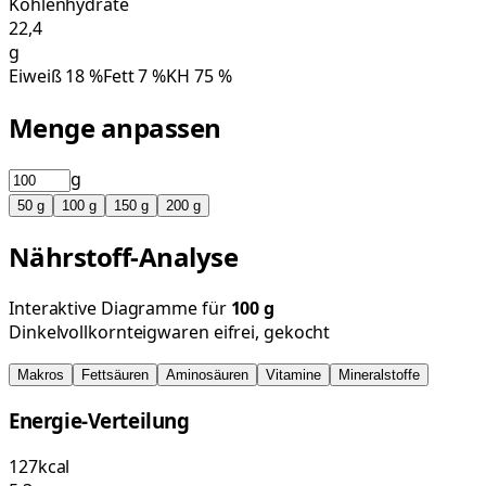
Kohlenhydrate
22,4
g
Eiweiß
18
%
Fett
7
%
KH
75
%
Menge anpassen
g
50
g
100
g
150
g
200
g
Nährstoff-Analyse
Interaktive Diagramme für
100
g
Dinkelvollkornteigwaren eifrei, gekocht
Makros
Fettsäuren
Aminosäuren
Vitamine
Mineralstoffe
Energie-Verteilung
127
kcal