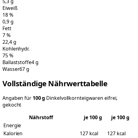
5,3
g
Eiweiß
18
%
0,9
g
Fett
7
%
22,4
g
Kohlenhydr.
75
%
Ballaststoffe
4 g
Wasser
67 g
Vollständige Nährwerttabelle
Angaben für
100
g
Dinkelvollkornteigwaren eifrei,
gekocht
Nährstoff
je
100
g
je 100 g
Energie
Kalorien
127 kcal
127 kcal