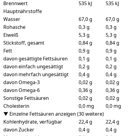
Brennwert
535 kJ
535 kJ
Hauptnährstoffe
Wasser
67,0 g
67,0 g
Rohasche
0,3 g
0,3 g
Eiweiß
5,3 g
5,3 g
Stickstoff, gesamt
0,84 g
0,84 g
Fett
0,9 g
0,9 g
davon gesättigte Fettsäuren
0,1 g
0,1 g
davon einfach ungesättigt
0,2 g
0,2 g
davon mehrfach ungesättigt
0,4 g
0,4 g
davon Omega-3
0,02 g
0,02 g
davon Omega-6
0,36 g
0,36 g
Sonstige Fettsäuren
0,02 g
0,02 g
Cholesterin
0,0 mg
0,0 mg
▼ Einzelne Fettsäuren anzeigen (30 weitere)
Kohlenhydrate, verfügbar
22,4 g
22,4 g
davon Zucker
0,4 g
0,4 g