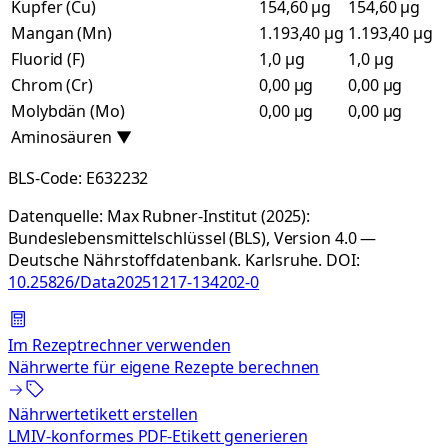
Kupfer (Cu)
154,60 µg
154,60 µg
Mangan (Mn)
1.193,40 µg
1.193,40 µg
Fluorid (F)
1,0 µg
1,0 µg
Chrom (Cr)
0,00 µg
0,00 µg
Molybdän (Mo)
0,00 µg
0,00 µg
Aminosäuren
▼
BLS-Code:
E632232
Datenquelle:
Max Rubner-Institut (2025):
Bundeslebensmittelschlüssel (BLS), Version 4.0 —
Deutsche Nährstoffdatenbank. Karlsruhe.
DOI:
10.25826/Data20251217-134202-0
Im Rezeptrechner verwenden
Nährwerte für eigene Rezepte berechnen
Nährwertetikett erstellen
LMIV-konformes PDF-Etikett generieren