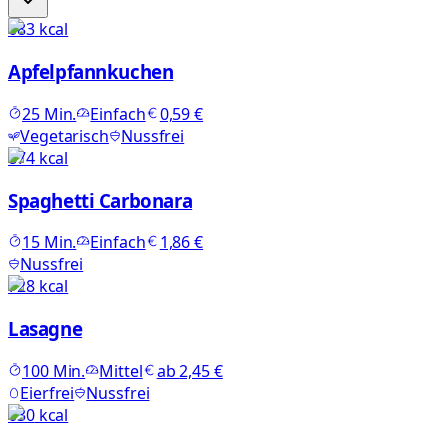
683
kcal
Apfelpfannkuchen
25
Min.
Einfach
0,59 €
Vegetarisch
Nussfrei
874
kcal
Spaghetti Carbonara
15
Min.
Einfach
1,86 €
Nussfrei
728
kcal
Lasagne
100
Min.
Mittel
ab
2,45 €
Eierfrei
Nussfrei
630
kcal