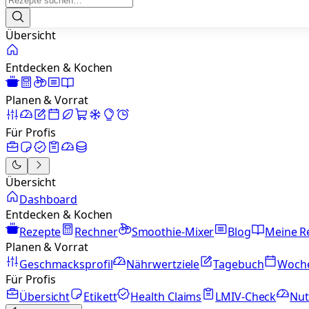
Übersicht
Entdecken & Kochen
Planen & Vorrat
Für Profis
Übersicht
Dashboard
Entdecken & Kochen
Rezepte
Rechner
Smoothie-Mixer
Blog
Meine R
Planen & Vorrat
Geschmacksprofil
Nährwertziele
Tagebuch
Woch
Für Profis
Übersicht
Etikett
Health Claims
LMIV-Check
Nut