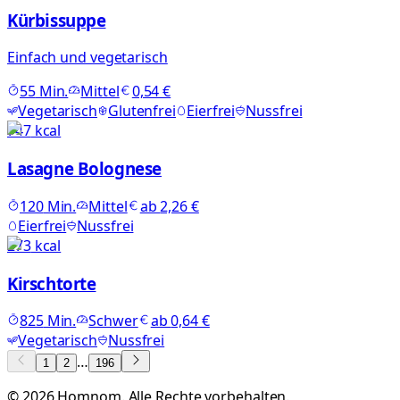
Kürbissuppe
Einfach und vegetarisch
55
Min.
Mittel
0,54 €
Vegetarisch
Glutenfrei
Eierfrei
Nussfrei
747
kcal
Lasagne Bolognese
120
Min.
Mittel
ab
2,26 €
Eierfrei
Nussfrei
273
kcal
Kirschtorte
825
Min.
Schwer
ab
0,64 €
Vegetarisch
Nussfrei
…
1
2
196
©
2026
Homnom. Alle Rechte vorbehalten.