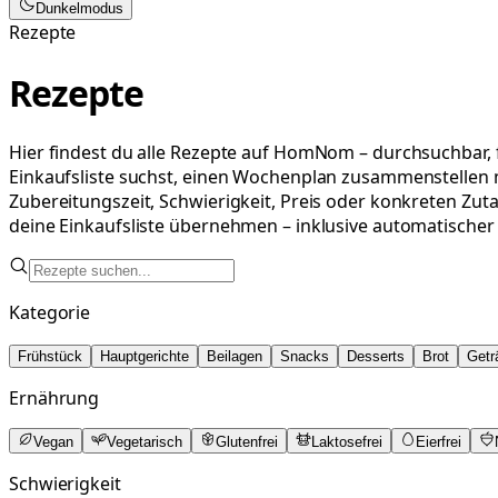
Dunkelmodus
Rezepte
Rezepte
Hier findest du alle Rezepte auf HomNom – durchsuchbar, f
Einkaufsliste suchst, einen Wochenplan zusammenstellen mö
Zubereitungszeit, Schwierigkeit, Preis oder konkreten Zut
deine Einkaufsliste übernehmen – inklusive automatische
Kategorie
Frühstück
Hauptgerichte
Beilagen
Snacks
Desserts
Brot
Getr
Ernährung
Vegan
Vegetarisch
Glutenfrei
Laktosefrei
Eierfrei
Schwierigkeit