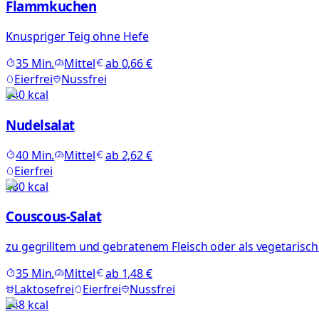
Flammkuchen
Knuspriger Teig ohne Hefe
35
Min.
Mittel
ab
0,66 €
Eierfrei
Nussfrei
640
kcal
Nudelsalat
40
Min.
Mittel
ab
2,62 €
Eierfrei
480
kcal
Couscous-Salat
zu gegrilltem und gebratenem Fleisch oder als vegetarisch
35
Min.
Mittel
ab
1,48 €
Laktosefrei
Eierfrei
Nussfrei
248
kcal