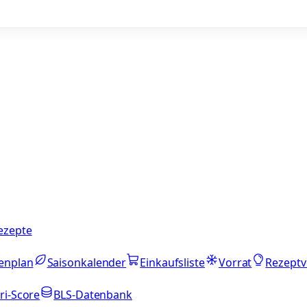
ezepte
enplan
Saisonkalender
Einkaufsliste
Vorrat
Rezeptv
ri-Score
BLS-Datenbank