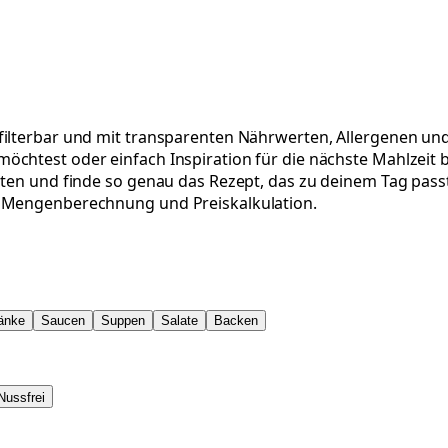
ilterbar und mit transparenten Nährwerten, Allergenen und 
chtest oder einfach Inspiration für die nächste Mahlzeit b
aten und finde so genau das Rezept, das zu deinem Tag passt
r Mengenberechnung und Preiskalkulation.
änke
Saucen
Suppen
Salate
Backen
Nussfrei