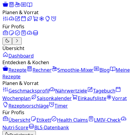
Planen & Vorrat
Für Profis
Übersicht
Dashboard
Entdecken & Kochen
Rezepte
Rechner
Smoothie-Mixer
Blog
Meine
Rezepte
Planen & Vorrat
Geschmacksprofil
Nährwertziele
Tagebuch
Wochenplan
Saisonkalender
Einkaufsliste
Vorrat
Rezeptvorschläge
Timer
Für Profis
Übersicht
Etikett
Health Claims
LMIV-Check
Nutri-Score
BLS-Datenbank