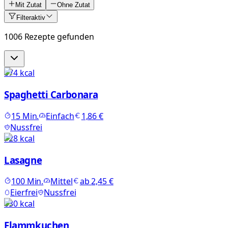
Mit Zutat
Ohne Zutat
Filter
aktiv
1006 Rezepte gefunden
874
kcal
Spaghetti Carbonara
15
Min.
Einfach
1,86 €
Nussfrei
728
kcal
Lasagne
100
Min.
Mittel
ab
2,45 €
Eierfrei
Nussfrei
630
kcal
Flammkuchen