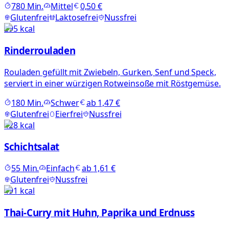
780
Min.
Mittel
0,50 €
Glutenfrei
Laktosefrei
Nussfrei
295
kcal
Rinderrouladen
Rouladen gefüllt mit Zwiebeln, Gurken, Senf und Speck,
serviert in einer würzigen Rotweinsoße mit Röstgemüse.
180
Min.
Schwer
ab
1,47 €
Glutenfrei
Eierfrei
Nussfrei
428
kcal
Schichtsalat
55
Min.
Einfach
ab
1,61 €
Glutenfrei
Nussfrei
491
kcal
Thai-Curry mit Huhn, Paprika und Erdnuss