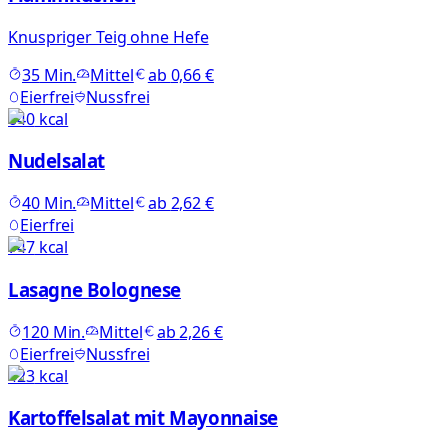
Knuspriger Teig ohne Hefe
35
Min.
Mittel
ab
0,66 €
Eierfrei
Nussfrei
640
kcal
Nudelsalat
40
Min.
Mittel
ab
2,62 €
Eierfrei
747
kcal
Lasagne Bolognese
120
Min.
Mittel
ab
2,26 €
Eierfrei
Nussfrei
423
kcal
Kartoffelsalat mit Mayonnaise