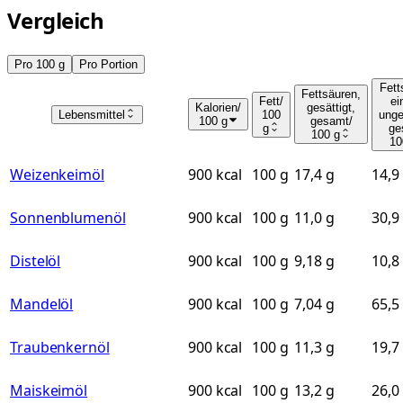
Vergleich
Pro 100 g
Pro Portion
Fett
Fettsäuren,
Fett
/
ei
Kalorien
/
gesättigt,
Lebensmittel
100
unge
100 g
gesamt
/
g
ge
100 g
10
Weizenkeimöl
900 kcal
100 g
17,4 g
14,9
Sonnenblumenöl
900 kcal
100 g
11,0 g
30,9
Distelöl
900 kcal
100 g
9,18 g
10,8
Mandelöl
900 kcal
100 g
7,04 g
65,5
Traubenkernöl
900 kcal
100 g
11,3 g
19,7
Maiskeimöl
900 kcal
100 g
13,2 g
26,0