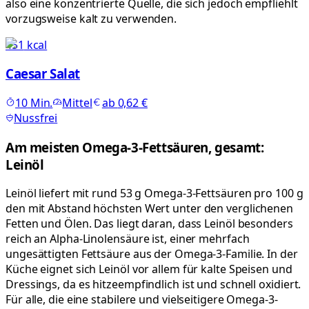
also eine konzentrierte Quelle, die sich jedoch empfliehlt
vorzugsweise kalt zu verwenden.
451
kcal
Caesar Salat
10
Min.
Mittel
ab
0,62 €
Nussfrei
Am meisten Omega-3-Fettsäuren, gesamt:
Leinöl
Leinöl liefert mit rund 53 g Omega-3-Fettsäuren pro 100 g
den mit Abstand höchsten Wert unter den verglichenen
Fetten und Ölen. Das liegt daran, dass Leinöl besonders
reich an Alpha-Linolensäure ist, einer mehrfach
ungesättigten Fettsäure aus der Omega-3-Familie. In der
Küche eignet sich Leinöl vor allem für kalte Speisen und
Dressings, da es hitzeempfindlich ist und schnell oxidiert.
Für alle, die eine stabilere und vielseitigere Omega-3-