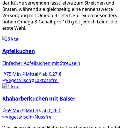
der Küche verwenden lässt, etwa zum Streichen und
Braten, während sie gleichzeitig eine nennenswerte
Versorgung mit Omega-3 liefert. Für einen besonders
hohen Omega-3-Gehalt pro 100 g ist jedoch Leinöl die
erste Wahl.
428
kcal
Apfelkuchen
Einfacher Apfelkuchen mit Streuseln
75
Min.
Mittel
ab
0,27 €
Vegetarisch
Laktosefrei
211
kcal
Rhabarberkuchen mit Baiser
65
Min.
Mittel
ab
0,26 €
Vegetarisch
Nussfrei
Wer einen einzelnen Nährstoff vertiefen möchte, findet