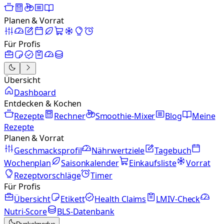
Planen & Vorrat
Für Profis
Übersicht
Dashboard
Entdecken & Kochen
Rezepte
Rechner
Smoothie-Mixer
Blog
Meine
Rezepte
Planen & Vorrat
Geschmacksprofil
Nährwertziele
Tagebuch
Wochenplan
Saisonkalender
Einkaufsliste
Vorrat
Rezeptvorschläge
Timer
Für Profis
Übersicht
Etikett
Health Claims
LMIV-Check
Nutri-Score
BLS-Datenbank