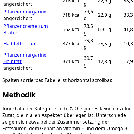
718 kcal
22,9 g
38,3
angereichert
g
Pflanzenmargarine
79,6
718 kcal
22,9 g
38,3
angereichert
g
Pflanzencreme zum
73,5
662 kcal
6,31 g
41,8
Braten
g
39,8
Halbfettbutter
377 kcal
25,5 g
10,3
g
Pflanzenmargarine
39,7
Halbfett
371 kcal
12,8 g
17,9
g
angereichert
Spalten sortierbar. Tabelle ist horizontal scrollbar.
Methodik
Innerhalb der Kategorie Fette & Öle gibt es keine einzelne
Zutat, die in allen Aspekten überlegen ist. Unterschiede
zeigen sich etwa bei der Zusammensetzung der
Fettsäuren, dem Gehalt an Vitamin E und dem Omega-3-