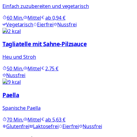
Einfach zuzubereiten und vegetarisch
60
Min.
Mittel
ab
0,94 €
Vegetarisch
Eierfrei
Nussfrei
392
kcal
Tagliatelle mit Sahne-Pilzsauce
Heu und Stroh
50
Min.
Mittel
2,75 €
Nussfrei
829
kcal
Paella
Spanische Paella
70
Min.
Mittel
ab
5,63 €
Glutenfrei
Laktosefrei
Eierfrei
Nussfrei