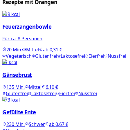
Rezepte mit Orangen
119
kcal
Feuerzangenbowle
Für ca. 8 Personen
20
Min.
Mittel
ab
0,31 €
Vegetarisch
Glutenfrei
Laktosefrei
Eierfrei
Nussfrei
47
kcal
Gänsebrust
135
Min.
Mittel
6,10 €
Glutenfrei
Laktosefrei
Eierfrei
Nussfrei
473
kcal
Gefüllte Ente
230
Min.
Schwer
ab
0,67 €