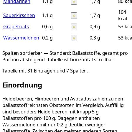
Mandarinen
1,1 g
1,7 g
80 kca
104
Sauerkirschen
1,1 g
1,7 g
kcal
Grapefruits
0,6 g
0,9 g
53 kca
Wassermelonen
0,2 g
0,3 g
53 kca
Spalten sortierbar — Standard:
Ballaststoffe, gesamt
pro
Portion absteigend. Tabelle ist horizontal scrollbar.
Tabelle mit 31 Einträgen und 7 Spalten.
Einordnung
Heidelbeeren, Himbeeren und Avocados zählen zu den
ballaststoffreichsten Obstsorten im Vergleich. Auffällig
sind besonders Heidelbeeren mit knapp 5 g
Ballaststoffen pro 100 g. Dagegen enthalten
Wassermelonen mit nur 0,2 g deutlich weniger
Ballaststoffe. Zwischen den meisten anderen Sorten