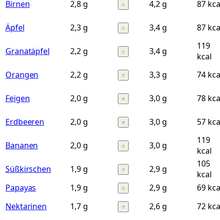
Birnen
2,8 g
4,2 g
87 kca
Äpfel
2,3 g
3,4 g
87 kca
119
Granatäpfel
2,2 g
3,4 g
kcal
Orangen
2,2 g
3,3 g
74 kca
Feigen
2,0 g
3,0 g
78 kca
Erdbeeren
2,0 g
3,0 g
57 kca
119
Bananen
2,0 g
3,0 g
kcal
105
Süßkirschen
1,9 g
2,9 g
kcal
Papayas
1,9 g
2,9 g
69 kca
Nektarinen
1,7 g
2,6 g
72 kca