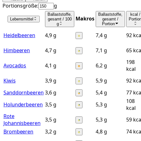
Portionsgröße:
g
Ballaststoffe,
Ballaststoffe,
kcal /
Makros
Lebensmittel
gesamt
/ 100
gesamt
/
Portio
g
Portion
Heidelbeeren
4,9 g
7,4 g
92 kca
Himbeeren
4,7 g
7,1 g
65 kca
198
Avocados
4,1 g
6,2 g
kcal
Kiwis
3,9 g
5,9 g
92 kca
Sanddornbeeren
3,6 g
5,4 g
77 kca
108
Holunderbeeren
3,5 g
5,3 g
kcal
Rote
3,5 g
5,3 g
59 kca
Johannisbeeren
Brombeeren
3,2 g
4,8 g
74 kca