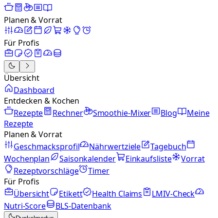
Planen & Vorrat
Für Profis
Übersicht
Dashboard
Entdecken & Kochen
Rezepte
Rechner
Smoothie-Mixer
Blog
Meine
Rezepte
Planen & Vorrat
Geschmacksprofil
Nährwertziele
Tagebuch
Wochenplan
Saisonkalender
Einkaufsliste
Vorrat
Rezeptvorschläge
Timer
Für Profis
Übersicht
Etikett
Health Claims
LMIV-Check
Nutri-Score
BLS-Datenbank