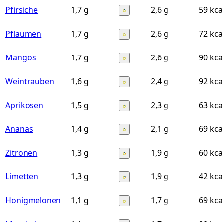
Pfirsiche
1,7 g
2,6 g
59 kca
Pflaumen
1,7 g
2,6 g
72 kca
Mangos
1,7 g
2,6 g
90 kca
Weintrauben
1,6 g
2,4 g
92 kca
Aprikosen
1,5 g
2,3 g
63 kca
Ananas
1,4 g
2,1 g
69 kca
Zitronen
1,3 g
1,9 g
60 kca
Limetten
1,3 g
1,9 g
42 kca
Honigmelonen
1,1 g
1,7 g
69 kca