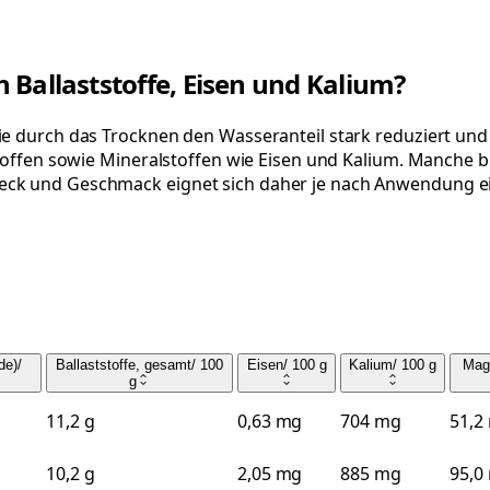
 Ballaststoffe, Eisen und Kalium?
ie durch das Trocknen den Wasseranteil stark reduziert und
stoffen sowie Mineralstoffen wie Eisen und Kalium. Manche b
weck und Geschmack eignet sich daher je nach Anwendung e
de)
/
Ballaststoffe, gesamt
/
100
Eisen
/
100 g
Kalium
/
100 g
Mag
g
11,2 g
0,63 mg
704 mg
51,2
10,2 g
2,05 mg
885 mg
95,0