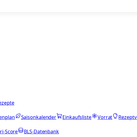
ezepte
enplan
Saisonkalender
Einkaufsliste
Vorrat
Rezeptv
ri-Score
BLS-Datenbank