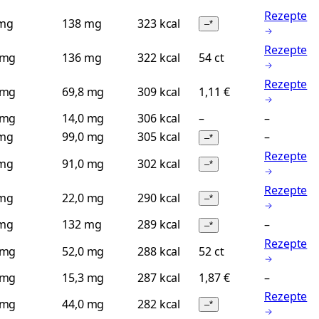
Rezepte
mg
138 mg
323 kcal
–
*
Rezepte
 mg
136 mg
322 kcal
54 ct
Rezepte
 mg
69,8 mg
309 kcal
1,11 €
 mg
14,0 mg
306 kcal
–
–
mg
99,0 mg
305 kcal
–
–
*
Rezepte
mg
91,0 mg
302 kcal
–
*
Rezepte
mg
22,0 mg
290 kcal
–
*
mg
132 mg
289 kcal
–
–
*
Rezepte
 mg
52,0 mg
288 kcal
52 ct
 mg
15,3 mg
287 kcal
1,87 €
–
Rezepte
 mg
44,0 mg
282 kcal
–
*