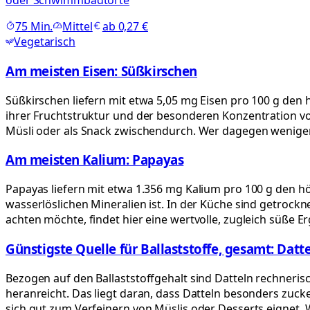
oder Schwimmbadtorte
75
Min.
Mittel
ab
0,27 €
Vegetarisch
Am meisten Eisen: Süßkirschen
Süßkirschen liefern mit etwa 5,05 mg Eisen pro 100 g den 
ihrer Fruchtstruktur und der besonderen Konzentration vo
Müsli oder als Snack zwischendurch. Wer dagegen weniger Z
Am meisten Kalium: Papayas
Papayas liefern mit etwa 1.356 mg Kalium pro 100 g den höc
wasserlöslichen Mineralien ist. In der Küche sind getroc
achten möchte, findet hier eine wertvolle, zugleich süße
Günstigste Quelle für Ballaststoffe, gesamt: Datt
Bezogen auf den Ballaststoffgehalt sind Datteln rechnerisc
heranreicht. Das liegt daran, dass Datteln besonders zucker
sich gut zum Verfeinern von Müslis oder Desserts eignet. W