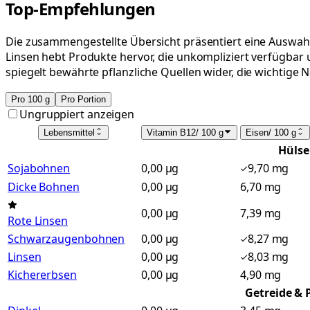
Top-Empfehlungen
Die zusammengestellte Übersicht präsentiert eine Auswahl 
Linsen hebt Produkte hervor, die unkompliziert verfügbar 
spiegelt bewährte pflanzliche Quellen wider, die wichtige 
Pro 100 g
Pro Portion
Ungruppiert anzeigen
Lebensmittel
Vitamin B12
/
100 g
Eisen
/
100 g
Hülse
Sojabohnen
0,00 µg
9,70 mg
Dicke Bohnen
0,00 µg
6,70 mg
0,00 µg
7,39 mg
Rote Linsen
Schwarzaugenbohnen
0,00 µg
8,27 mg
Linsen
0,00 µg
8,03 mg
Kichererbsen
0,00 µg
4,90 mg
Getreide & 