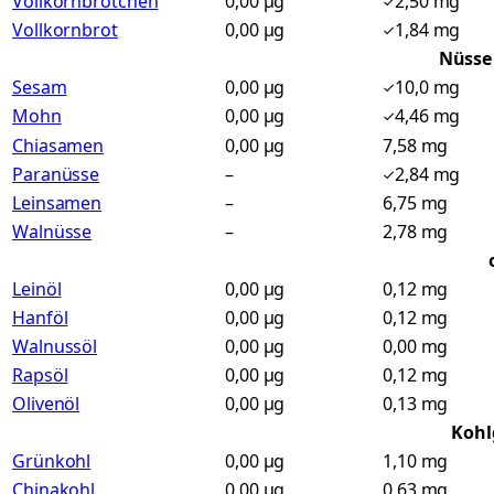
Vollkornbrötchen
0,00 µg
2,50 mg
Vollkornbrot
0,00 µg
1,84 mg
Nüsse
Sesam
0,00 µg
10,0 mg
Mohn
0,00 µg
4,46 mg
Chiasamen
0,00 µg
7,58 mg
Paranüsse
–
2,84 mg
Leinsamen
–
6,75 mg
Walnüsse
–
2,78 mg
Leinöl
0,00 µg
0,12 mg
Hanföl
0,00 µg
0,12 mg
Walnussöl
0,00 µg
0,00 mg
Rapsöl
0,00 µg
0,12 mg
Olivenöl
0,00 µg
0,13 mg
Koh
Grünkohl
0,00 µg
1,10 mg
Chinakohl
0,00 µg
0,63 mg