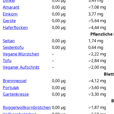
Dinkel
0,00 µg
3,45 mg
Amarant
0,00 µg
7,08 mg
Einkorn
0,00 µg
3,77 mg
Gerste
0,00 µg
5,64 mg
Haferflocken
0,00 µg
4,44 mg
Pflanzliche
Seitan
0,00 µg
1,74 mg
Seidentofu
0,00 µg
0,64 mg
Vegane Würstchen
–
2,22 mg
Tofu
–
2,84 mg
Veganer Aufschnitt
–
2,00 mg
Blat
Brennnessel
0,00 µg
4,12 mg
Portulak
0,00 µg
3,60 mg
Gartenkresse
0,00 µg
3,30 mg
B
Roggenvollkornbrötchen
0,00 µg
1,87 mg