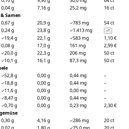
0,10 g
9,90 g
30,0 mg
64 ct
0,04 g
7,16 g
25,2 mg
16 ct
 & Samen
0,67 g
20,9 g
783 mg
54 ct
0,24 g
23,8 g
1.413 mg
–
*
19,4 g
22,1 g
583 mg
1,10 €
0,08 g
17,0 g
161 mg
2,99 €
20,0 g
22,3 g
206 mg
50 ct
10,1 g
16,1 g
87,3 mg
50 ct
oele
52,8 g
0,00 g
0,44 mg
–
18,8 g
0,00 g
0,44 mg
–
11,6 g
0,00 g
0,00 mg
–
8,47 g
0,00 g
0,44 mg
–
0,70 g
0,00 g
0,23 mg
2,30 €
lgemüse
0,30 g
4,16 g
286 mg
20 ct
0,02 g
1,80 g
75,0 mg
20 ct