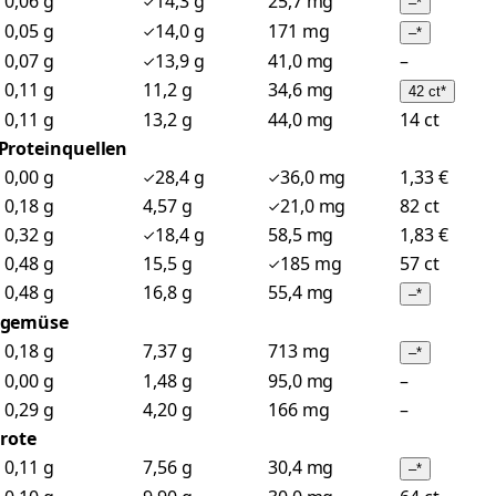
0,06 g
14,3 g
25,7 mg
–
*
0,05 g
14,0 g
171 mg
–
*
0,07 g
13,9 g
41,0 mg
–
0,11 g
11,2 g
34,6 mg
42 ct
*
0,11 g
13,2 g
44,0 mg
14 ct
 Proteinquellen
0,00 g
28,4 g
36,0 mg
1,33 €
0,18 g
4,57 g
21,0 mg
82 ct
0,32 g
18,4 g
58,5 mg
1,83 €
0,48 g
15,5 g
185 mg
57 ct
0,48 g
16,8 g
55,4 mg
–
*
tgemüse
0,18 g
7,37 g
713 mg
–
*
0,00 g
1,48 g
95,0 mg
–
0,29 g
4,20 g
166 mg
–
rote
0,11 g
7,56 g
30,4 mg
–
*