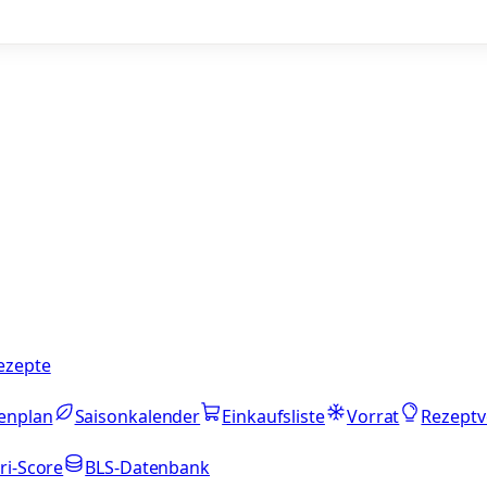
ezepte
enplan
Saisonkalender
Einkaufsliste
Vorrat
Rezeptv
ri-Score
BLS-Datenbank