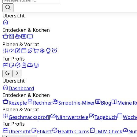
Übersicht
Entdecken & Kochen
Planen & Vorrat
Für Profis
Übersicht
Dashboard
Entdecken & Kochen
Rezepte
Rechner
Smoothie-Mixer
Blog
Meine R
Planen & Vorrat
Geschmacksprofil
Nährwertziele
Tagebuch
Woch
Für Profis
Übersicht
Etikett
Health Claims
LMIV-Check
Nut