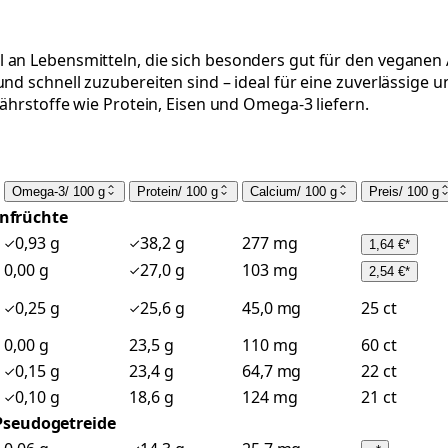
an Lebensmitteln, die sich besonders gut für den veganen Al
und schnell zuzubereiten sind – ideal für eine zuverlässig
Nährstoffe wie Protein, Eisen und Omega-3 liefern.
Omega-3
/
100 g
Protein
/
100 g
Calcium
/
100 g
Preis
/
100 g
nfrüchte
0,93 g
38,2 g
277 mg
1,64 €
*
0,00 g
27,0 g
103 mg
2,54 €
*
0,25 g
25,6 g
45,0 mg
25 ct
0,00 g
23,5 g
110 mg
60 ct
0,15 g
23,4 g
64,7 mg
22 ct
0,10 g
18,6 g
124 mg
21 ct
Pseudogetreide